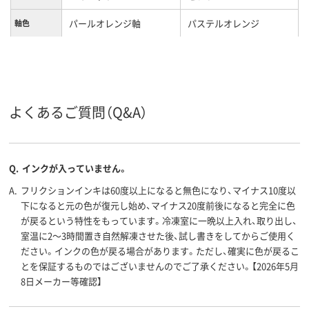
パールオレンジ軸
パステルオレンジ
軸色
0.38mm、0.38ｍｍ
0.7mm
ボール径
3色
3色
色数
フリクションインキ（ゲル
油性染料インク
よくあるご質問（Q&A）
インク種類
インク）
12.8mm
10.8mm
軸径
Q.
インクが入っていません。
A.
フリクションインキは60度以上になると無色になり、マイナス10度以
下になると元の色が復元し始め、マイナス20度前後になると完全に色
が戻るという特性をもっています。冷凍室に一晩以上入れ、取り出し、
室温に2～3時間置き自然解凍させた後、試し書きをしてからご使用く
ださい。インクの色が戻る場合があります。ただし、確実に色が戻るこ
とを保証するものではございませんのでご了承ください。【2026年5月
8日メーカー等確認】