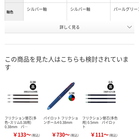
シルバー軸
シルバー軸
パールグリー
軸色
お申込番
詳しく見る
P238057
P213904
P238054
号
あり
あり
8点
在庫
8月7日（金）
8月7日（金）
8月7日（金）
お届け日
この商品を見た人はこちらも検討されていま
す
数量
数量
数量
カゴへ
カゴへ
カ
フリクション替芯(多
パイロット フリクショ
フリクション替芯(多色
色・スリム0.38用)
ンボール4 0.38mm
用) 0.5mm パイロッ
0.38mm パ…
ト
￥133～
￥730～
￥111～
（税込）
（税込）
（税込）