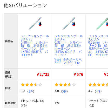
他のバリエーション
フリクションボール
フリクションボール
フリクション
3スリム
3スリム
3スリム
商品名
0.38mm シルバー
0.38mm シルバー
0.38mm 
軸 銀 消せる3色
軸 銀 消せる3色
リーン軸 緑
ボールペン 5本
ボールペン
る3色ボール
LKFBS-60UF-S パ
LKFBS-60UF-S パ
本 LKFBS-60
イロット
イロット
PG パイロ
多色ボールペ
ン（3色） 7 位
価格
￥2,735
￥576
￥2
(税込)
評価
3.8
3.8
4.7
（
5件
）
（
5件
）
（
4件
）
1セット（5本：1本
1セット（5本：
1本
販売単位
×5）
×5）