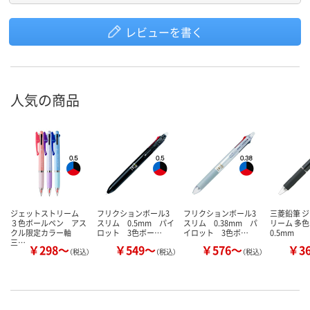
レビューを書く
人気の商品
ジェットストリーム
フリクションボール3
フリクションボール3
三菱鉛筆 
３色ボールペン アス
スリム 0.5mm パイ
スリム 0.38mm パ
リーム 多
クル限定カラー軸
ロット 3色ボー…
イロット 3色ボ…
0.5mm
三…
￥298～
￥549～
￥576～
￥3
（税込）
（税込）
（税込）