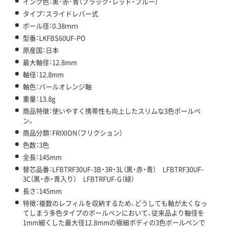
インク色：黒･赤･青（ブラック・レッド・ブルー）
タイプ：スライドレバー式
ボール径：0.38ｍｍ
型番：LKFBS60UF-PO
原産国：日本
最大軸径：12.8mm
軸径：12.8mm
軸色：パールオレンジ軸
重量：13.8g
商品特徴：使いやすく携帯性も向上したスリムな3色ボールペ
ン。
商品分類：FRIXION（フリクション）
色数：3色
全長：145mm
替芯品番：LFBTRF30UF-3B・3R・3L（黒・赤・青） LFBTRF30UF-
3C（黒・赤・青入り） LFBTRFUF-G（緑）
長さ：145mm
特徴：複数のレフィルを収納するため、どうしても軸が太くなっ
てしまう多色タイプのボールペンにおいて、従来品より軸径を
1mm細くした最大径12.8mmの極細ボディの3色ボールペンで