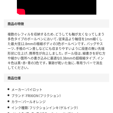
商品の特徴
複数のレフィルを収納するため、どうしても軸が太くなってしまう
多色タイプのボールペンにおいて、従来品より軸径を1mm細くし
た最大径12.8mmの極細ボディの3色ボールペンです。バッグやス
ーツ、手帳のペン差しなどにも収まりやすいように段差の無い先端
形状に仕上げ、携帯性が向上しました。ボール径は、細書きを好む方
や細かい箇所への書き込みに最適な0.38mmの超極細タイプ、イン
キ色は黒・赤・青の3色です。筆跡が乾いた後に、専用ラバーで消去
してください。
商品仕様
メーカー：パイロット
ブランド：FRIXION（フリクション）
カラー：パールオレンジ
インク種類：フリクションインキ（ゲルインク）