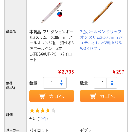
本商品：
フリクションボー
3色ボールペン クリップ
商品名
ル3スリム 0.38mm パ
オン スリム3C 0.7mm パ
ールオレンジ軸 消せる3
ステルオレンジ軸 B3A5-
色ボールペン 5本
WOR ゼブラ
LKFBS60UF-PO パイロ
ット
￥2,735
￥297
数量
数量
価格
(税込)
カゴへ
カゴへ
評価
4.1
（
12件
）
パイロット
ゼブラ
メーカー