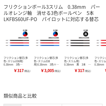
フリクションボール3スリム 0.38mm パー
ルオレンジ軸 消せる3色ボールペン 5本
LKFBS60UF-PO パイロットに対応する替芯
フリクション替芯(多
フリクション替芯(多
フリクション替芯(多
フリクシ
色・スリム038用)
色・スリム038
色・スリム用)
色・スリ
0.38mm 3色…
用)0.38mm 3色×…
0.38mm 黒 3本 …
0.38m
￥317
￥3,005
￥317
（税込）
（税込）
（税込）
類似商品と比較