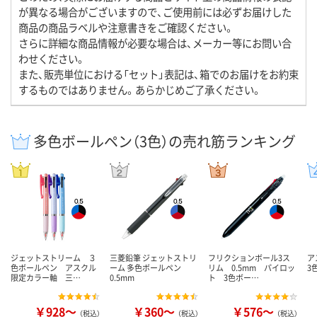
が異なる場合がございますので、ご使用前には必ずお届けした
商品の商品ラベルや注意書きをご確認ください。
さらに詳細な商品情報が必要な場合は、メーカー等にお問い合
わせください。
また、販売単位における「セット」表記は、箱でのお届けをお約束
するものではありません。あらかじめご了承ください。
多色ボールペン（3色）の売れ筋ランキング
ジェットストリーム ３
三菱鉛筆 ジェットストリ
フリクションボール3ス
ア
色ボールペン アスクル
ーム 多色ボールペン
リム 0.5mm パイロッ
3
限定カラー軸 三…
0.5mm
ト 3色ボー…
￥928～
￥360～
￥576～
（税込）
（税込）
（税込）