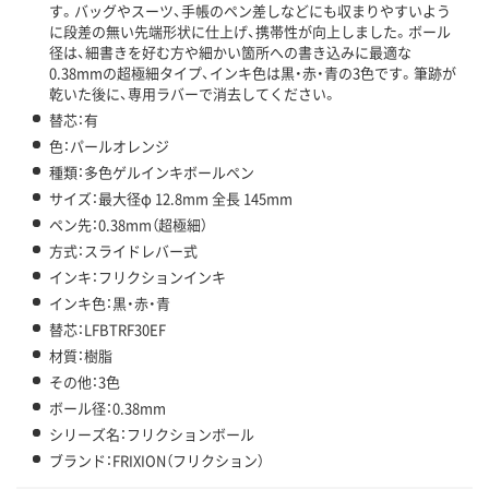
す。バッグやスーツ、手帳のペン差しなどにも収まりやすいよう
に段差の無い先端形状に仕上げ、携帯性が向上しました。ボール
径は、細書きを好む方や細かい箇所への書き込みに最適な
0.38mmの超極細タイプ、インキ色は黒・赤・青の3色です。筆跡が
乾いた後に、専用ラバーで消去してください。
替芯：有
色：パールオレンジ
種類：多色ゲルインキボールペン
サイズ：最大径φ 12.8mm 全長 145mm
ペン先：0.38mm（超極細）
方式：スライドレバー式
インキ：フリクションインキ
インキ色：黒・赤・青
替芯：LFBTRF30EF
材質：樹脂
その他：3色
ボール径：0.38mm
シリーズ名：フリクションボール
ブランド：FRIXION（フリクション）