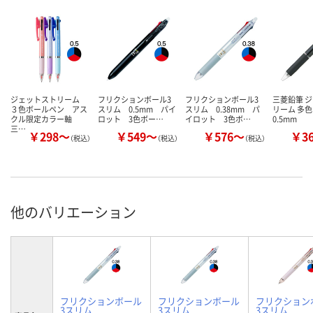
ジェットストリーム
フリクションボール3
フリクションボール3
三菱鉛筆 
３色ボールペン アス
スリム 0.5mm パイ
スリム 0.38mm パ
リーム 多
クル限定カラー軸
ロット 3色ボー…
イロット 3色ボ…
0.5mm
三…
￥298～
￥549～
￥576～
￥3
（税込）
（税込）
（税込）
他のバリエーション
フリクションボール
フリクションボール
フリクション
3スリム
3スリム
3スリム