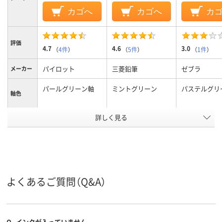
カゴへ
カゴへ
カ
評価
4.7
4.6
3.0
（
4件
）
（
5件
）
（
1件
）
パイロット
三菱鉛筆
ゼブラ
メーカー
パールグリーン軸
ミントグリーン
パステルグリ
軸色
詳しく見る
0.38mm、0.38ｍｍ
0.38mm
0.7mm
ボール径
3色
3色
3色
色数
フリクションインキ
油性
油性染料イン
インク種
類
（ゲルインク）
よくあるご質問（Q&A）
12.8mm
10.8mm
軸径
アスクル
商品環境
スコア
Q.
インクが入っていません。