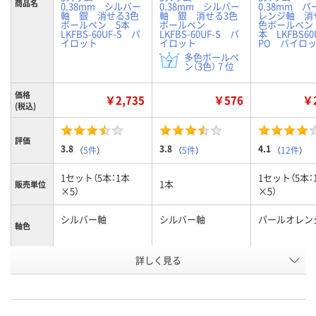
商品名
0.38mm シルバー
0.38mm シルバー
0.38mm 
軸 銀 消せる3色
軸 銀 消せる3色
レンジ軸 消
ボールペン 5本
ボールペン
色ボールペン
LKFBS-60UF-S パ
LKFBS-60UF-S パ
本 LKFBS60
イロット
イロット
PO パイロ
多色ボールペ
ン（3色） 7 位
価格
￥2,735
￥576
￥2
(税込)
評価
3.8
3.8
4.1
（
5件
）
（
5件
）
（
12件
）
1セット（5本：1本
1セット（5本：
1本
販売単位
×5）
×5）
シルバー軸
シルバー軸
パールオレン
軸色
お申込番
詳しく見る
P238057
P213904
P238052
号
あり
あり
あり
在庫