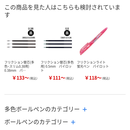
8月7日（金）
8月7日（金）
8月7日（金）
お届け日
この商品を見た人はこちらも検討されていま
す
数量
数量
数量
カゴへ
カゴへ
カ
フリクション替芯(多
フリクション替芯(多色
フリクションライト
色・スリム0.38用)
用) 0.5mm パイロッ
蛍光ペン パイロット
0.38mm パ…
ト
￥133～
￥111～
￥118～
（税込）
（税込）
（税込）
多色ボールペンのカテゴリー
ボールペンのカテゴリー