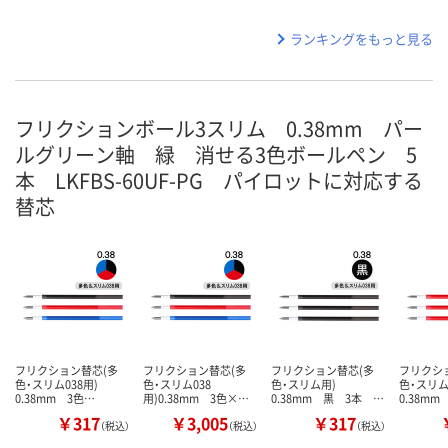
ランキングをもっと見る
フリクションボール3スリム 0.38mm パー
ルグリーン軸 緑 消せる3色ボールペン 5
本 LKFBS-60UF-PG パイロットに対応する
替芯
フリクション替芯(多
フリクション替芯(多
フリクション替芯(多
フリクシ
色・スリム038用)
色・スリム038
色・スリム用)
色・スリ
0.38mm 3色…
用)0.38mm 3色×…
0.38mm 黒 3本 …
0.38m
￥317
￥3,005
￥317
（税込）
（税込）
（税込）