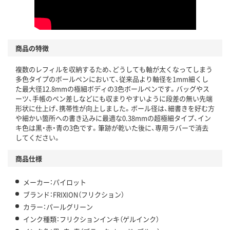
商品の特徴
複数のレフィルを収納するため、どうしても軸が太くなってしまう
多色タイプのボールペンにおいて、従来品より軸径を1mm細くし
た最大径12.8mmの極細ボディの3色ボールペンです。バッグやス
ーツ、手帳のペン差しなどにも収まりやすいように段差の無い先端
形状に仕上げ、携帯性が向上しました。ボール径は、細書きを好む方
や細かい箇所への書き込みに最適な0.38mmの超極細タイプ、イン
キ色は黒・赤・青の3色です。筆跡が乾いた後に、専用ラバーで消去
してください。
商品仕様
メーカー：パイロット
ブランド：FRIXION（フリクション）
カラー：パールグリーン
インク種類：フリクションインキ（ゲルインク）