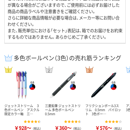
が異なる場合がございますので、ご使用前には必ずお届けした
商品の商品ラベルや注意書きをご確認ください。
さらに詳細な商品情報が必要な場合は、メーカー等にお問い合
わせください。
また、販売単位における「セット」表記は、箱でのお届けをお約束
するものではありません。あらかじめご了承ください。
多色ボールペン（3色）の売れ筋ランキング
ジェットストリーム ３
三菱鉛筆 ジェットストリ
フリクションボール3ス
ア
色ボールペン アスクル
ーム 多色ボールペン
リム 0.5mm パイロッ
3
限定カラー軸 三…
0.5mm
ト 3色ボー…
￥928～
￥360～
￥576～
（税込）
（税込）
（税込）