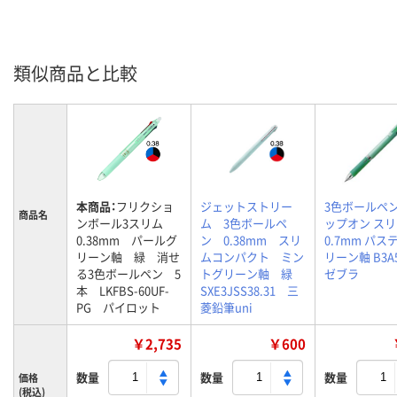
類似商品と比較
本商品：
フリクショ
ジェットストリー
3色ボールペン
商品名
ンボール3スリム
ム 3色ボールペ
ップオン スリ
0.38mm パールグ
ン 0.38mm スリ
0.7mm パス
リーン軸 緑 消せ
ムコンパクト ミン
リーン軸 B3A
る3色ボールペン 5
トグリーン軸 緑
ゼブラ
本 LKFBS-60UF-
SXE3JSS38.31 三
PG パイロット
菱鉛筆uni
￥2,735
￥600
数量
数量
数量
価格
(税込)