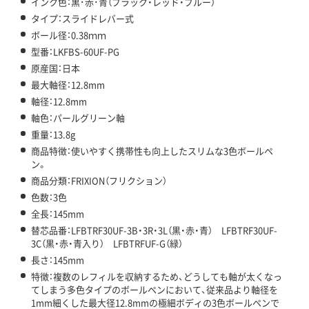
インク色：黒･赤･青（ブラック・レッド・ブルー）
タイプ：スライドレバー式
ボール径：0.38ｍｍ
型番：LKFBS-60UF-PG
原産国：日本
最大軸径：12.8mm
軸径：12.8mm
軸色：パールグリーン軸
重量：13.8g
商品特徴：使いやすく携帯性も向上したスリムな3色ボールペ
ン。
商品分類：FRIXION（フリクション）
色数：3色
全長：145mm
替芯品番：LFBTRF30UF-3B・3R・3L（黒・赤・青） LFBTRF30UF-
3C（黒・赤・青入り） LFBTRFUF-G（緑）
長さ：145mm
特徴：複数のレフィルを収納するため、どうしても軸が太くなっ
てしまう多色タイプのボールペンにおいて、従来品より軸径を
1mm細くした最大径12.8mmの極細ボディの3色ボールペンで