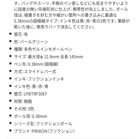
す。バッグやスーツ、手帳のペン差しなどにも収まりやすいよう
に段差の無い先端形状に仕上げ、携帯性が向上しました。ボール
径は、細書きを好む方や細かい箇所への書き込みに最適な
0.38mmの超極細タイプ、インキ色は黒・赤・青の3色です。筆跡が
乾いた後に、専用ラバーで消去してください。
替芯：有
色：パールグリーン
種類：多色ゲルインキボールペン
サイズ：最大径φ 12.8mm 全長 145mm
ペン先：0.38mm（超極細）
方式：スライドレバー式
インキ：フリクションインキ
インキ色：黒・赤・青
替芯：LFBTRF30EF
材質：樹脂
その他：3色
ボール径：0.38mm
シリーズ名：フリクションボール
ブランド：FRIXION（フリクション）