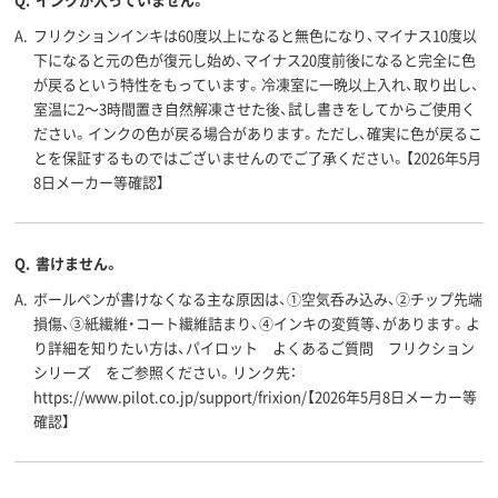
A.
フリクションインキは60度以上になると無色になり、マイナス10度以
下になると元の色が復元し始め、マイナス20度前後になると完全に色
が戻るという特性をもっています。冷凍室に一晩以上入れ、取り出し、
室温に2～3時間置き自然解凍させた後、試し書きをしてからご使用く
ださい。インクの色が戻る場合があります。ただし、確実に色が戻るこ
とを保証するものではございませんのでご了承ください。【2026年5月
8日メーカー等確認】
Q.
書けません。
A.
ボールペンが書けなくなる主な原因は、①空気呑み込み、②チップ先端
損傷、③紙繊維・コート繊維詰まり、④インキの変質等、があります。よ
り詳細を知りたい方は、パイロット よくあるご質問 フリクション
シリーズ をご参照ください。リンク先：
https://www.pilot.co.jp/support/frixion/【2026年5月8日メーカー等
確認】