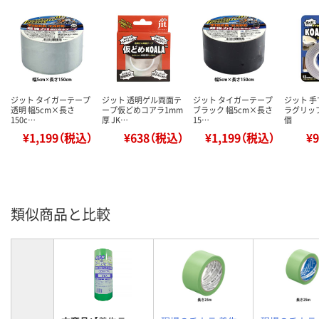
ジット タイガーテープ
ジット 透明ゲル両面テ
ジット タイガーテープ
ジット 
透明 幅5cm×長さ
ープ仮どめコアラ1mm
ブラック 幅5cm×長さ
ラグリップ 
150c…
厚 JK…
15…
個
¥1,199（税込）
¥638（税込）
¥1,199（税込）
¥
類似商品と比較