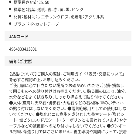
標準長さ（m）：25、50
標準色：若葉、透明、青、赤、黄、黒、ピンク
材質：基材：ポリエチレンクロス、粘着剤：アクリル系
ブランド：P-カットテープ
JANコード
4964833413801
備考（ご注意）
【返品について】ご購入の際は、ご利用ガイド「返品・交換について」
を必ずご確認の上、お申し込みください。
ご使用前に必ず目立たない場所でお確かめいただき、汚損・損傷し
て困るものへの貼り付けはお控えください。貼る面のほこり、油分、
水分などをよく拭き取り、しっかり押さえて貼り付けてください。
●人体（皮膚）、天然石・御影石・大理石などの石材類、車のボディへ
の貼り付けはしないでください。●電気絶縁用としての使用はしな
いでください。●塩化ビニル樹脂を成分とした養生シート（塩ビシ
ート・塩ビクロス・PVCシート・ターポリンとも言われています）やケ
ーブルなどの被覆部への貼り付けはしないでください。●ダンボー
ル封緘、荷造り用ではございません。養生環境や期間によって、接着