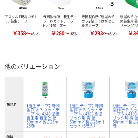
アスクル 「現場のチカ
寺岡製作所 養生テー
寺岡製作所 「現場のチ
現場のチカ
ラ」 養生テープ
プ P-カットテープ
カラ」 貼ってはがせる
築養生用 養
No.4140 塗…
養生テープ
リーン/ク
￥358～
￥280～
￥293～
￥3
（税込）
（税込）
（税込）
他のバリエーション
商品名
【養生テープ】 寺岡
【養生テープ】 寺岡
【養生テープ】
製作所 P-カットテ
製作所 P-カットテ
製作所 P-カ
ープ No.4140 塗装
ープ No.4103 樹脂
ープ No.410
養生用 若葉色 幅
サッシ用 青 幅
サッシ用 青 
50mm×長さ25m
50mm×長さ25m 1
50mm×長さ2
25巻
セット（5巻入）
巻
価格