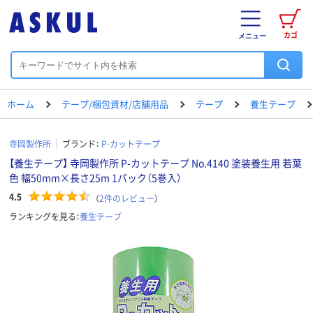
カゴ
メニュー
ホーム
テープ/梱包資材/店舗用品
テープ
養生テープ
寺岡製作所
ブランド：
P-カットテープ
【養生テープ】 寺岡製作所 P-カットテープ No.4140 塗装養生用 若葉
色 幅50mm×長さ25m 1パック（5巻入）
4.5
（
2
件のレビュー
）
ランキングを見る：
養生テープ