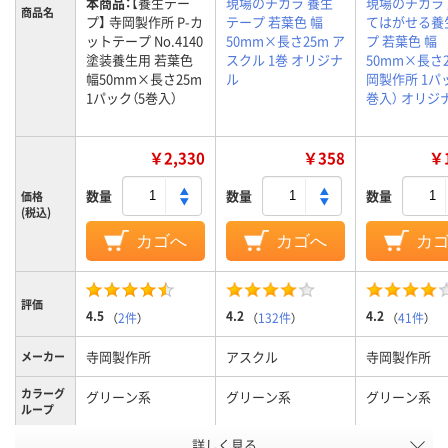
本商品：
【養生テー
現場のチカラ 養生
現場のチカラ
商品名
プ】 寺岡製作所 P-カ
テープ 若葉色 幅
てはがせる養
ットテープ No.4140
50mm×長さ25m ア
プ 若葉色 幅
塗装養生用 若葉色
スクル 1巻 オリジナ
50mm×長さ2
幅50mm×長さ25m
ル
岡製作所 1パ
1パック（5巻入）
巻入） オリジ
￥2,330
￥358
￥1
数量
数量
数量
価格
(税込)
カゴへ
カゴへ
カ
評価
4.5
4.2
4.2
（
2件
）
（
132件
）
（
41件
）
寺岡製作所
アスクル
寺岡製作所
メーカー
カラーグ
グリーン系
グリーン系
グリーン系
ループ
アスクル
詳しく見る