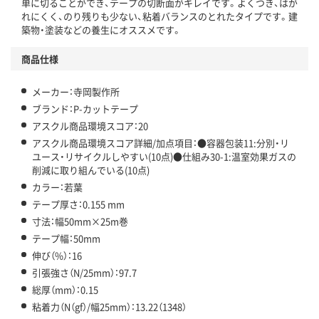
単に切ることができ、テープの切断面がキレイです。よくつき、はが
アスクル商品環境スコア詳細／加点項目
」で確認できます。
れにくく、のり残りも少ない、粘着バランスのとれたタイプです。建
築物・塗装などの養生にオススメです。
商品仕様
メーカー：寺岡製作所
ブランド：P-カットテープ
アスクル商品環境スコア：20
アスクル商品環境スコア詳細/加点項目：●容器包装11:分別・リ
ユース・リサイクルしやすい(10点)●仕組み30-1:温室効果ガスの
削減に取り組んでいる(10点)
カラー：若葉
テープ厚さ：0.155 mm
寸法：幅50mm×25m巻
テープ幅：50mm
伸び（%）：16
引張強さ（N/25mm）：97.7
総厚（mm）：0.15
粘着力（N（gf）/幅25mm）：13.22（1348）