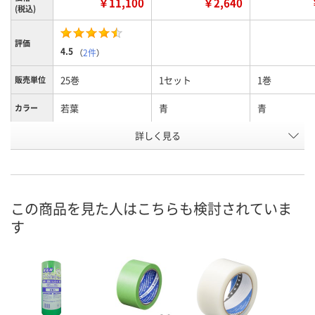
￥11,100
￥2,640
(税込)
評価
4.5
（
2件
）
25巻
1セット
1巻
販売単位
若葉
青
青
カラー
お申込番
詳しく見る
HE76479
AE75764
3489263
号
1点
あり
あり
在庫
8月8日（土）
8月9日（日）
8月9日（日）
お届け日
この商品を見た人はこちらも検討されていま
す
数量
数量
数量
カゴへ
カゴへ
カ