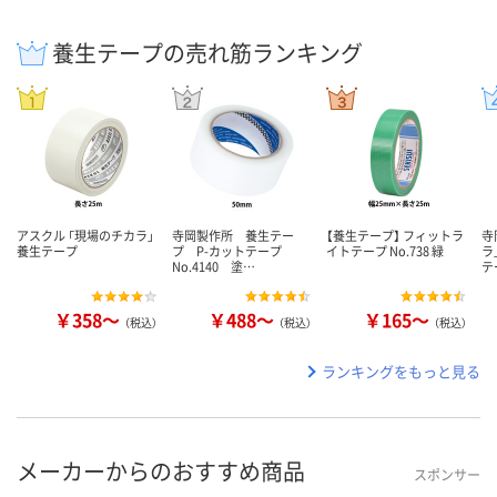
養生テープの売れ筋ランキング
アスクル 「現場のチカラ」
寺岡製作所 養生テー
【養生テープ】 フィットラ
寺
養生テープ
プ P-カットテープ
イトテープ No.738 緑
ラ
No.4140 塗…
テ
￥358～
￥488～
￥165～
（税込）
（税込）
（税込）
ランキングをもっと見る
メーカーからのおすすめ商品
スポンサー