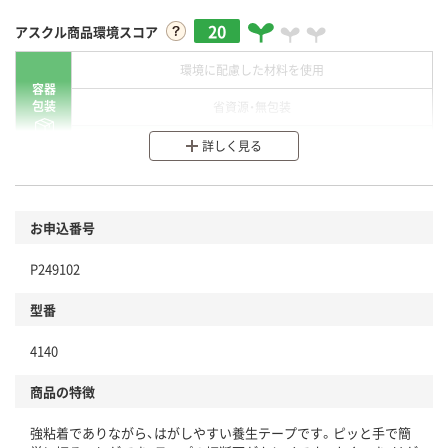
20
アスクル商品環境スコア
環境に配慮した材料を使用
容器
包装
省資源・無包装
分別・リサイクルしやすい設計
詳しく見る
環境に配慮した材料を使用
商品
お申込番号
本体
省資源・省エネ・節水
P249102
分別・リサイクルしやすい設計
型番
独自の回収スキームがある
仕組
4140
アスクルで資源循環している
商品の特徴
温室効果ガスなどの削減
強粘着でありながら、はがしやすい養生テープです。ピッと手で簡
この商品の環境配慮ポイントです。下記商品詳細「