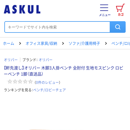
カゴ
メニュー
ホーム
オフィス家具/収納
ソファ/介護用椅子
ベンチ/ロ
オリバー
ブランド：
オリバー
【軒先渡し】オリバー 木脚3人掛ベンチ 全肘付 生地モスピンク ロビ
ーベンチ 1脚（直送品）
（
0
件のレビュー
）
ランキングを見る：
ベンチ/ロビーチェア