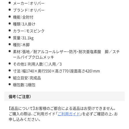
メーカー：オリバー
ブランド：オリバー
機能：全肘付
種類：3人掛け
カラー：モスピンク
質量：31.1kg
種別：木脚
素材：張地／耐アルコールレザー・防汚・耐次亜塩素酸 脚／スチ
ールパイプクロムメッキ
その他1：利用人数：○人用／3
寸法：幅1740×奥行550×高さ770（座面高さ420）mm
組立目安：完成品
梱包数：1梱包
備考（ご注意）
【返品について】お客様のご都合による返品はお受けできません。
ご購入の際は、ご利用ガイド「
ご利用ガイド
」を必ずご確認の上、お
申し込みください。