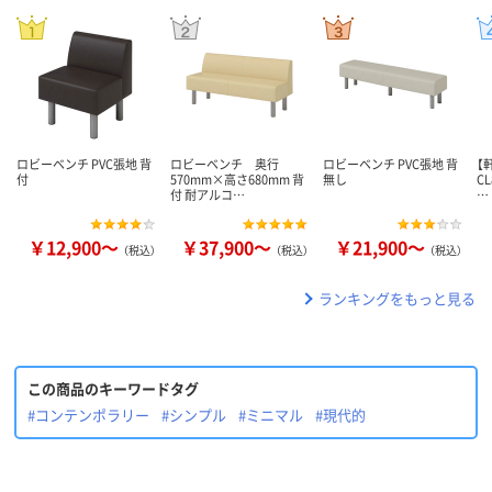
ロビーベンチ PVC張地 背
ロビーベンチ 奥行
ロビーベンチ PVC張地 背
【
付
570mm×高さ680mm 背
無し
C
付 耐アルコ…
…
￥12,900～
￥37,900～
￥21,900～
（税込）
（税込）
（税込）
ランキングをもっと見る
この商品のキーワードタグ
#コンテンポラリー
#シンプル
#ミニマル
#現代的