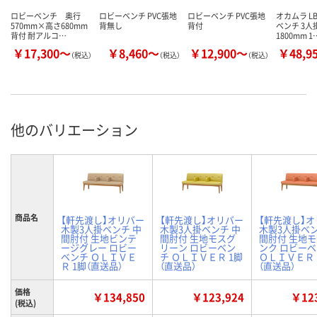
ロビーベンチ 奥行
ロビーベンチ PVC張地
ロビーベンチ PVC張地
オカムラ LB
570mm×高さ680mm
背無し
背付
ベンチ 3人
背付 耐アルコ…
1800mm 1
￥17,300～
￥8,460～
￥12,900～
￥48,9
（税込）
（税込）
（税込）
他のバリエーション
商品名
【軒先渡し】オリバー
【軒先渡し】オリバー
【軒先渡し】
木製3人掛ベンチ 中
木製3人掛ベンチ 中
木製3人掛ベン
間肘付 生地ビンテ
間肘付 生地モスグ
間肘付 生地
ージグレー ロビー
リーン ロビーベン
ンク ロビー
ベンチ ＯＬＩＶＥ
チ ＯＬＩＶＥＲ 1脚
ＯＬＩＶＥＲ 
Ｒ 1脚（直送品）
（直送品）
（直送品）
価格
￥134,850
￥123,924
￥123
(税込)