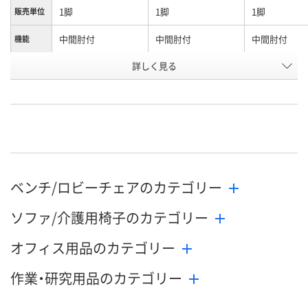
1脚
1脚
1脚
販売単位
中間肘付
中間肘付
中間肘付
機能
詳しく見る
ビンテージグレー
モスグリーン
モスピンク
カラー
お申込番
3028533
3028542
3028551
号
直送品
直送品
直送品
在庫
お届け日
お取り扱い終了しま
お取り扱い終了しま
お取り扱い終
ベンチ/ロビーチェアのカテゴリー
した
した
した
ソファ/介護用椅子のカテゴリー
オフィス用品のカテゴリー
作業・研究用品のカテゴリー