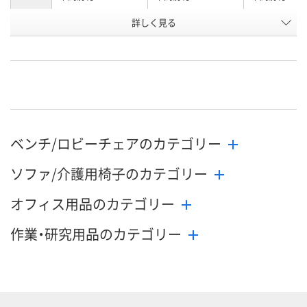
詳しく見る
ビンテージグレー
モスグリーン
モスピンク
カラー
お申込番
3028533
3028542
3028551
号
直送品
直送品
直送品
在庫
お届け日
お取り扱い終了しま
お取り扱い終了しま
お取り扱い終
ベンチ/ロビーチェアのカテゴリー
した
した
した
ソファ/介護用椅子のカテゴリー
オフィス用品のカテゴリー
作業・研究用品のカテゴリー