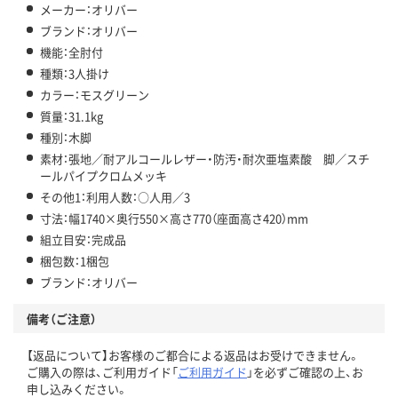
メーカー：オリバー
ブランド：オリバー
機能：全肘付
種類：3人掛け
カラー：モスグリーン
質量：31.1kg
種別：木脚
素材：張地／耐アルコールレザー・防汚・耐次亜塩素酸 脚／スチ
ールパイプクロムメッキ
その他1：利用人数：○人用／3
寸法：幅1740×奥行550×高さ770（座面高さ420）mm
組立目安：完成品
梱包数：1梱包
ブランド：オリバー
備考（ご注意）
【返品について】お客様のご都合による返品はお受けできません。
ご購入の際は、ご利用ガイド「
ご利用ガイド
」を必ずご確認の上、お
申し込みください。