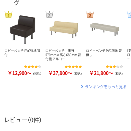
グ
ロビーベンチ PVC張地 背
ロビーベンチ 奥行
ロビーベンチ PVC張地 背
【
付
570mm×高さ680mm 背
無し
C
付 耐アルコ…
…
￥12,900～
￥37,900～
￥21,900～
（税込）
（税込）
（税込）
ランキングをもっと見る
レビュー（0件）