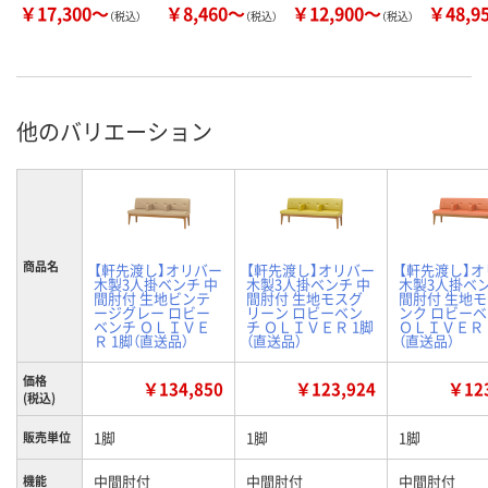
￥17,300～
￥8,460～
￥12,900～
￥48,9
（税込）
（税込）
（税込）
他のバリエーション
商品名
【軒先渡し】オリバー
【軒先渡し】オリバー
【軒先渡し】
木製3人掛ベンチ 中
木製3人掛ベンチ 中
木製3人掛ベン
間肘付 生地ビンテ
間肘付 生地モスグ
間肘付 生地
ージグレー ロビー
リーン ロビーベン
ンク ロビー
ベンチ ＯＬＩＶＥ
チ ＯＬＩＶＥＲ 1脚
ＯＬＩＶＥＲ 
Ｒ 1脚（直送品）
（直送品）
（直送品）
価格
￥134,850
￥123,924
￥123
(税込)
1脚
1脚
1脚
販売単位
中間肘付
中間肘付
中間肘付
機能