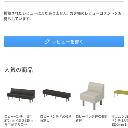
投稿されたレビューはまだありません。お客様のレビューコメントをお
待ちしています。
レビューを書く
人気の商品
ロビーベンチ 奥行
ロビーベンチ PVC張地
ロビーベンチ PVC張地
オカムラ LB
570mm×高さ680mm
背無し
背付
ベンチ 3人
背付 耐アルコ…
1800mm 1