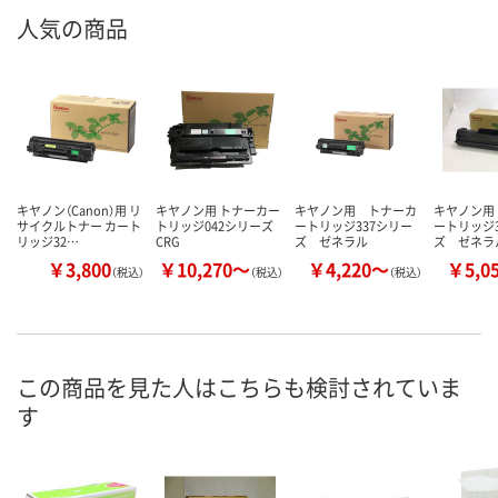
人気の商品
キヤノン（Canon）用 リ
キヤノン用 トナーカー
キヤノン用 トナーカ
キヤノン用
サイクルトナー カート
トリッジ042シリーズ
ートリッジ337シリー
ートリッジ3
リッジ32…
CRG
ズ ゼネラル
ズ ゼネラ
￥3,800
￥10,270～
￥4,220～
￥5,0
（税込）
（税込）
（税込）
この商品を見た人はこちらも検討されていま
す