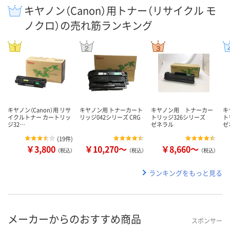
キヤノン（Canon）用トナー（リサイクル モ
ノクロ）の売れ筋ランキング
キヤノン（Canon）用 リサ
キヤノン用 トナーカート
キヤノン用 トナーカー
キ
イクルトナー カートリッ
リッジ042シリーズ CRG
トリッジ326シリーズ
ト
ジ32…
ゼネラル
ゼ
(
19件
)
￥3,800
￥10,270～
￥8,660～
（税込）
（税込）
（税込）
ランキングをもっと見る
メーカーからのおすすめ商品
スポンサー