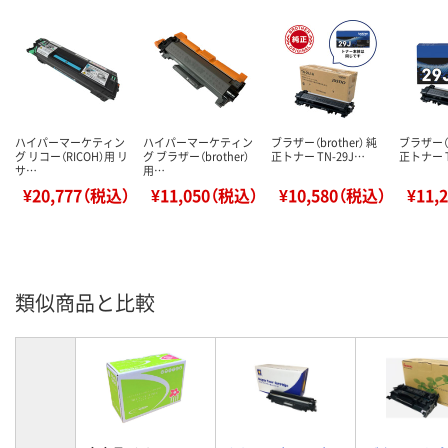
ハイパーマーケティン
ハイパーマーケティン
ブラザー（brother） 純
ブラザー（b
グ リコー（RICOH）用 リ
グ ブラザー（brother）
正トナー TN-29J…
正トナー T
サ…
用…
¥20,777（税込）
¥11,050（税込）
¥10,580（税込）
¥11,
類似商品と比較