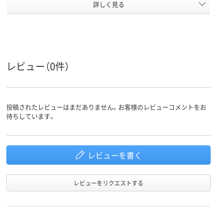
カラーグ
詳しく見る
ブラック系
ブラック系
ループ
対応メー
キヤノン
キヤノン
キヤノン
カー
アスクル
商品環境
レビュー（0件）
スコア
投稿されたレビューはまだありません。お客様のレビューコメントをお
待ちしています。
レビューを書く
レビューをリクエストする