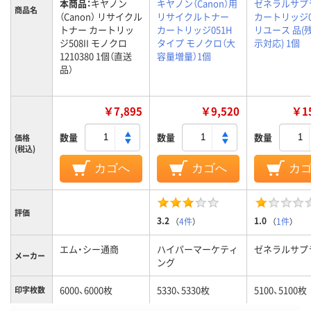
本商品：
キヤノン
キヤノン（Canon）用
ゼネラルサプ
商品名
（Canon） リサイクル
リサイクルトナー
カートリッジ0
トナー カートリッ
カートリッジ051H
リユース 品(
ジ508II モノクロ
タイプ モノクロ（大
示対応) 1個
1210380 1個（直送
容量増量）1個
品）
￥7,895
￥9,520
￥15
数量
数量
数量
価格
(税込)
カゴへ
カゴへ
カ
評価
3.2
1.0
（
4件
）
（
1件
）
エム・シー通商
ハイパーマーケティ
ゼネラルサプ
メーカー
ング
6000、6000枚
5330、5330枚
5100、5100枚
印字枚数