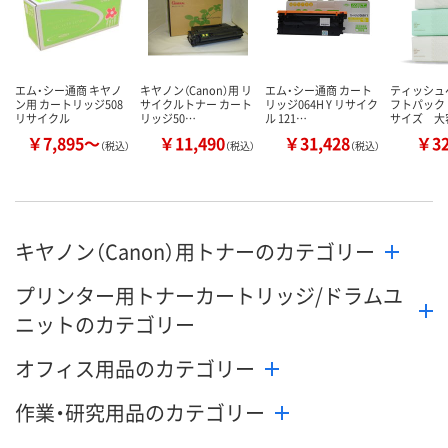
エム・シー通商 キヤノ
キヤノン（Canon）用 リ
エム・シー通商 カート
ティッシュ
ン用 カートリッジ508
サイクルトナー カート
リッジ064H Y リサイク
フトパック
リサイクル
リッジ50…
ル 121…
サイズ 大
￥7,895～
￥11,490
￥31,428
￥3
（税込）
（税込）
（税込）
キヤノン（Canon）用トナーのカテゴリー
プリンター用トナーカートリッジ/ドラムユ
ニットのカテゴリー
オフィス用品のカテゴリー
作業・研究用品のカテゴリー