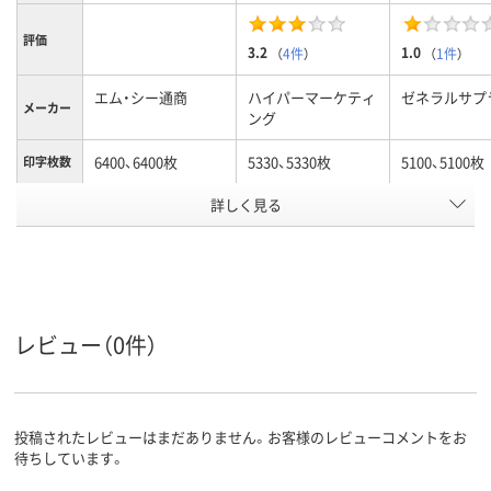
評価
3.2
1.0
（
4件
）
（
1件
）
エム・シー通商
ハイパーマーケティ
ゼネラルサプ
メーカー
ング
6400、6400枚
5330、5330枚
5100、5100枚
印字枚数
カラーグ
詳しく見る
ブラック系
ブラック系
ループ
対応メー
キヤノン
キヤノン
キヤノン
カー
アスクル
商品環境
レビュー（0件）
スコア
投稿されたレビューはまだありません。お客様のレビューコメントをお
待ちしています。