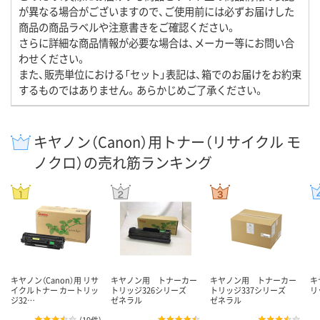
が異なる場合がございますので、ご使用前には必ずお届けした
商品の商品ラベルや注意書きをご確認ください。
さらに詳細な商品情報が必要な場合は、メーカー等にお問い合
わせください。
また、販売単位における「セット」表記は、箱でのお届けをお約束
するものではありません。あらかじめご了承ください。
キヤノン（Canon）用トナー（リサイクル モ
ノクロ）の売れ筋ランキング
キヤノン（Canon）用 リサ
キヤノン用 トナーカー
キヤノン用 トナーカー
キ
イクルトナー カートリッ
トリッジ326シリーズ
トリッジ337シリーズ
リ
ジ32…
ゼネラル
ゼネラル
(
19件
)