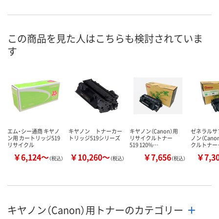
この商品を見た人はこちらも検討されていま
す
エム・シー通商 キヤノ
キヤノン トナーカー
キヤノン（Canon）用
ゼネラルサ
ン用 カートリッジ519
トリッジ519シリーズ
リサイクルトナー
ノン（Cano
リサイクル
519 120%…
クルトナー
￥6,124～
￥10,260～
￥7,656
￥7,3
（税込）
（税込）
（税込）
キヤノン（Canon）用トナーのカテゴリー