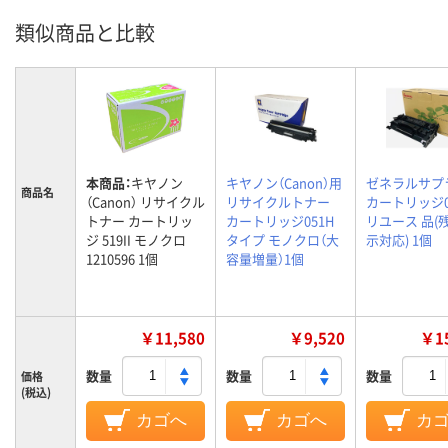
類似商品と比較
本商品：
キヤノン
キヤノン（Canon）用
ゼネラルサプ
商品名
（Canon） リサイクル
リサイクルトナー
カートリッジ0
トナー カートリッ
カートリッジ051H
リユース 品(
ジ 519II モノクロ
タイプ モノクロ（大
示対応) 1個
1210596 1個
容量増量）1個
￥11,580
￥9,520
￥15
数量
数量
数量
価格
(税込)
カゴへ
カゴへ
カ