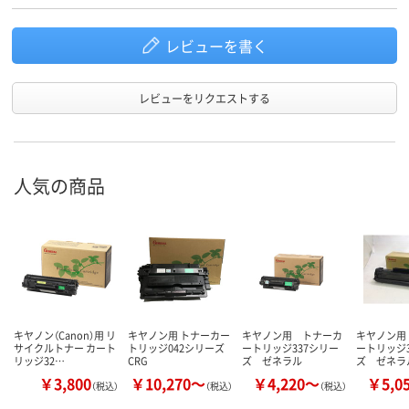
レビューを書く
レビューをリクエストする
人気の商品
キヤノン（Canon）用 リ
キヤノン用 トナーカー
キヤノン用 トナーカ
キヤノン用
サイクルトナー カート
トリッジ042シリーズ
ートリッジ337シリー
ートリッジ3
リッジ32…
CRG
ズ ゼネラル
ズ ゼネラ
￥3,800
￥10,270～
￥4,220～
￥5,0
（税込）
（税込）
（税込）