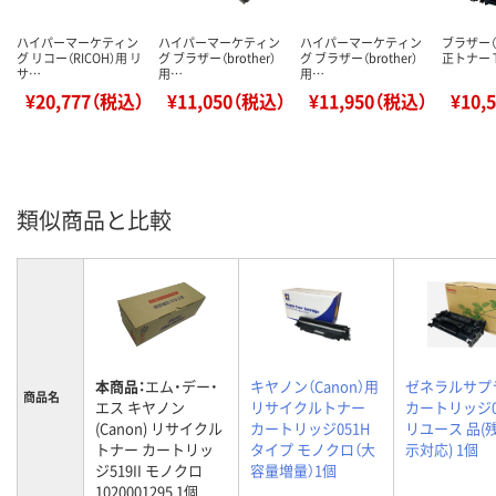
ハイパーマーケティン
ハイパーマーケティン
ハイパーマーケティン
ブラザー（b
グ リコー（RICOH）用 リ
グ ブラザー（brother）
グ ブラザー（brother）
正トナー T
サ…
用…
用…
¥20,777（税込）
¥11,050（税込）
¥11,950（税込）
¥10,
類似商品と比較
本商品：
エム・デー・
キヤノン（Canon）用
ゼネラルサプ
商品名
エス キヤノン
リサイクルトナー
カートリッジ0
(Canon) リサイクル
カートリッジ051H
リユース 品(
トナー カートリッ
タイプ モノクロ（大
示対応) 1個
ジ519II モノクロ
容量増量）1個
1020001295 1個