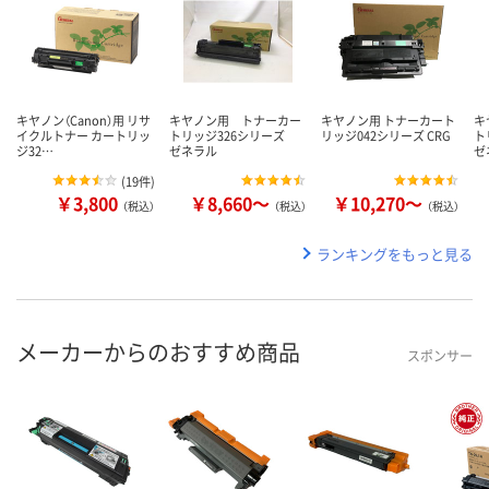
キヤノン（Canon）用 リサ
キヤノン用 トナーカー
キヤノン用 トナーカート
キ
イクルトナー カートリッ
トリッジ326シリーズ
リッジ042シリーズ CRG
ト
ジ32…
ゼネラル
ゼ
(
19件
)
￥3,800
￥8,660～
￥10,270～
（税込）
（税込）
（税込）
ランキングをもっと見る
メーカーからのおすすめ商品
スポンサー