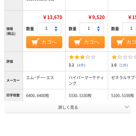
￥13,670
￥9,520
￥15
数量
数量
数量
価格
(税込)
カゴへ
カゴへ
カ
評価
3.2
1.0
（
4件
）
（
1件
）
エム・デー・エス
ハイパーマーケティ
ゼネラルサプ
メーカー
ング
6400、6400枚
5330、5330枚
5100、5100枚
印字枚数
カラーグ
詳しく見る
ブラック系
ブラック系
ループ
対応メー
キヤノン
キヤノン
キヤノン
カー
アスクル