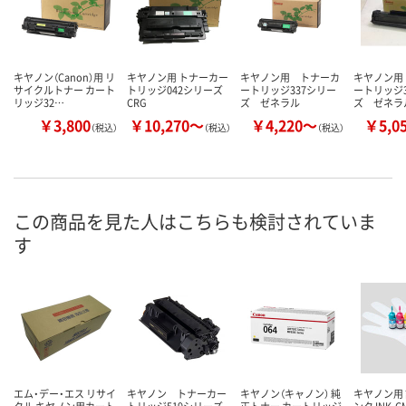
キヤノン（Canon）用 リ
キヤノン用 トナーカー
キヤノン用 トナーカ
キヤノン用
サイクルトナー カート
トリッジ042シリーズ
ートリッジ337シリー
ートリッジ3
リッジ32…
CRG
ズ ゼネラル
ズ ゼネラ
￥3,800
￥10,270～
￥4,220～
￥5,0
（税込）
（税込）
（税込）
この商品を見た人はこちらも検討されていま
す
エム・デー・エス リサイ
キヤノン トナーカー
キヤノン（キャノン） 純
キヤノン用
クル キヤノン用カート
トリッジ519シリーズ
正トナー カートリッジ
ンク INK-