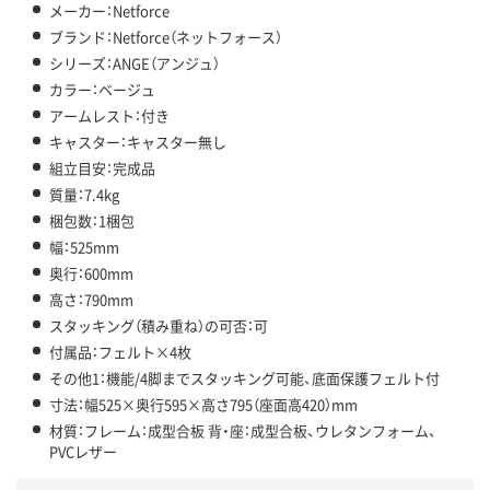
メーカー：Netforce
ブランド：Netforce（ネットフォース）
シリーズ：ANGE（アンジュ）
カラー：ベージュ
アームレスト：付き
キャスター：キャスター無し
組立目安：完成品
質量：7.4kg
梱包数：1梱包
幅：525mm
奥行：600mm
高さ：790mm
スタッキング（積み重ね）の可否：可
付属品：フェルト×4枚
その他1：機能/4脚までスタッキング可能、底面保護フェルト付
寸法：幅525×奥行595×高さ795（座面高420）mm
材質：フレーム：成型合板 背・座：成型合板、ウレタンフォーム、
PVCレザー