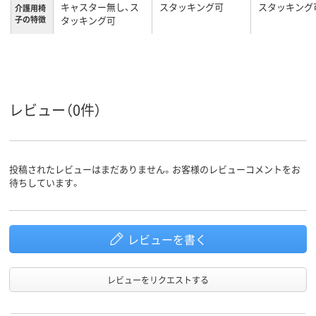
キャスター無し、ス
スタッキング可
スタッキング
介護用椅
子の特徴
タッキング可
組み立て
完成品
完成品
／完成品
7.4kg
7.2kg
7.2kg
質量
レビュー（0件）
カラーグ
ベージュ系
ブラウン系
グリーン系
ループ
投稿されたレビューはまだありません。お客様のレビューコメントをお
待ちしています。
レビューを書く
レビューをリクエストする