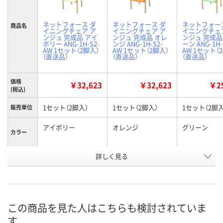
ネットフォース ダ
ネットフォース ダ
ネットフォー
商品名
イニングチェア ア
イニングチェア ア
イニングチェ
ンジュ 完成品 アイ
ンジュ 完成品 オレ
ンジュ 完成品
ボリー ANG-1H-S2-
ンジ ANG-1H-S2-
ーン ANG-1H-
AW 1セット（2脚入）
AW 1セット（2脚入）
AW 1セット（
（直送品）
（直送品）
（直送品）
価格
￥32,623
￥32,623
￥25
(税込)
1セット（2脚入）
1セット（2脚入）
1セット（2脚入
販売単位
アイボリー
オレンジ
グリーン
カラー
お申込番
詳しく見る
P287271
P287272
P287268
号
直送品
直送品
直送品
在庫
8月24日（月）まで
8月24日（月）まで
8月24日（月）
お届け日
この商品を見た人はこちらも検討されていま
す