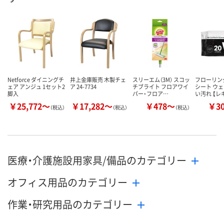
数量
数量
数量
カゴへ
カゴへ
カ
Netforce ダイニングチ
井上金庫販売 木製チェ
スリーエム（3M） スコッ
フローリン
ェア アンジュ 1セット2
ア 24-7734
チブライト フロアワイ
シート ウ
脚入
パー・フロア…
い汚れ 【レ
￥25,772～
￥17,282～
￥478～
￥3
（税込）
（税込）
（税込）
医療・介護施設用家具/備品のカテゴリー
オフィス用品のカテゴリー
作業・研究用品のカテゴリー