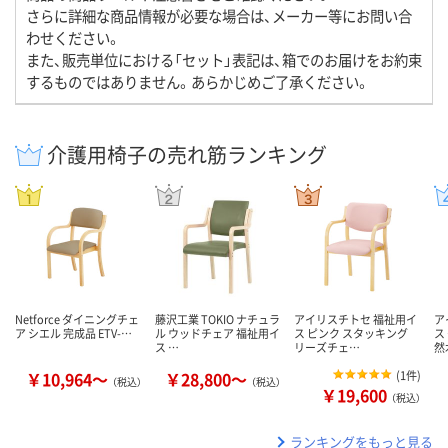
さらに詳細な商品情報が必要な場合は、メーカー等にお問い合
わせください。
また、販売単位における「セット」表記は、箱でのお届けをお約束
するものではありません。あらかじめご了承ください。
介護用椅子の売れ筋ランキング
Netforce ダイニングチェ
藤沢工業 TOKIO ナチュラ
アイリスチトセ 福祉用イ
ア
ア シエル 完成品 ETV-…
ル ウッドチェア 福祉用イ
ス ピンク スタッキング
ス
ス …
リーズチェ…
然
￥10,964～
￥28,800～
(
1件
)
（税込）
（税込）
￥19,600
（税込）
ランキングをもっと見る