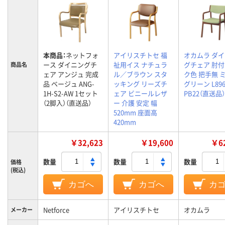
本商品：
ネットフォ
アイリスチトセ 福
オカムラ ダ
ース ダイニングチ
祉用イス ナチュラ
グチェア 肘付
商品名
ェア アンジュ 完成
ル／ブラウン スタ
ク色 把手無 
品 ベージュ ANG-
ッキング リーズチ
グリーン L896
1H-S2-AW 1セット
ェア ビニールレザ
PB22（直送品）
（2脚入）（直送品）
ー 介護 安定 幅
520mm 座面高
420mm
￥32,623
￥19,600
￥62
数量
数量
数量
価格
(税込)
カゴへ
カゴへ
カ
Netforce
アイリスチトセ
オカムラ
メーカー