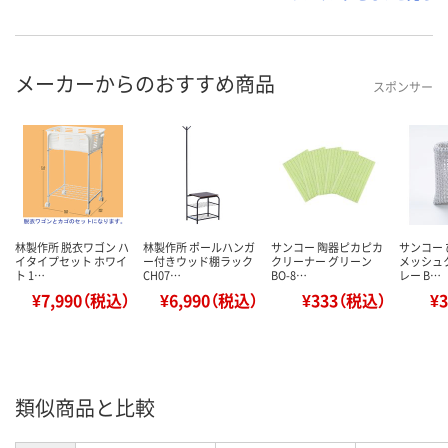
メーカーからのおすすめ商品
スポンサー
林製作所 脱衣ワゴン ハ
林製作所 ポールハンガ
サンコー 陶器ピカピカ
サンコー
イタイプセット ホワイ
ー付きウッド棚ラック
クリーナー グリーン
メッシュ
ト 1…
CH07…
BO-8…
レー B…
¥7,990（税込）
¥6,990（税込）
¥333（税込）
¥
類似商品と比較