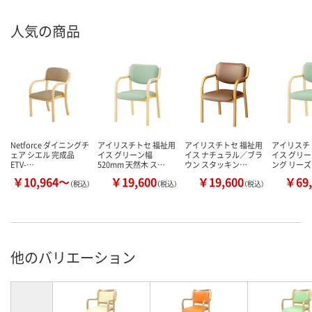
人気の商品
Netforce ダイニングチ
アイリスチトセ 福祉用
アイリスチトセ 福祉用
アイリスチ
ェア シエル 完成品
イス グリーン幅
イス ナチュラル／ブラ
イス グリー
ETV-…
520mm 天然木 ス…
ウン スタッキン…
ング リー
￥10,964～
￥19,600
￥19,600
￥69,
（税込）
（税込）
（税込）
他のバリエーション