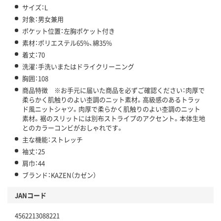
サイズ：L
対象：男女兼用
ポケット位置：左胸ポケット付き
素材：ポリエステル65%、綿35%
着丈：70
洗濯：手洗いまたはドライクリーニング
胸囲：108
商品特徴 ※お手元に届いた商品を必ずご確認ください：肉厚で
柔らかく肌触りのよい杢調のニット素材。高級感のあるトラッ
ド風ニットシャツ。肉厚で柔らかく肌触りのよい杢調のニット
素材。裾のスリットには別布ストライプのアクセント。本体生地
とのカラーコンビがおしゃれです。
主な機能：ストレッチ
袖丈：25
肩巾：44
ブランド：KAZEN（カゼン）
JANコード
4562213088221