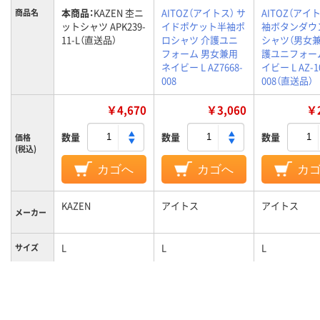
本商品：
KAZEN 杢ニ
AITOZ（アイトス） サ
AITOZ（アイト
商品名
ットシャツ APK239-
イドポケット半袖ポ
袖ボタンダウ
11-L（直送品）
ロシャツ 介護ユニ
シャツ（男女兼
フォーム 男女兼用
護ユニフォー
ネイビー L AZ7668-
イビー L AZ-1
008
008（直送品）
￥4,670
￥3,060
￥2
数量
数量
数量
価格
(税込)
カゴへ
カゴへ
カ
KAZEN
アイトス
アイトス
メーカー
L
L
L
サイズ
男女兼用
男女共用
対象
カラーグ
ブルー系
ネイビー系
ネイビー系
ループ