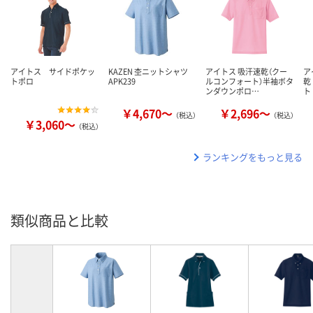
アイトス サイドポケッ
KAZEN 杢ニットシャツ
アイトス 吸汗速乾（クー
ア
トポロ
APK239
ルコンフォート）半袖ボタ
乾
ンダウンポロ…
ト
￥4,670～
￥2,696～
（税込）
（税込）
￥3,060～
（税込）
ランキングをもっと見る
類似商品と比較