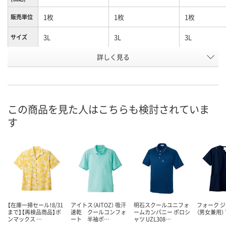
1枚
1枚
1枚
販売単位
3L
3L
3L
サイズ
詳しく見る
杢サックス
杢ネイビー
杢ブラック
カラー
お申込番
P289694
P289708
P289687
号
あり
あり
在庫
この商品を見た人はこちらも検討されていま
す
8月21日（金）
8月21日（金）
お届け日
数量
数量
在庫切れです
（次回入荷日未
カゴへ
カゴへ
【在庫一掃セール！8/31
アイトス（AITOZ） 吸汗
明石スクールユニフォ
フォーク 
まで】【再検品商品】ボ
速乾 クールコンフォ
ームカンパニー ポロシ
（男女兼用） 7
ンマックス …
ート 半袖ポ…
ャツ UZL308…