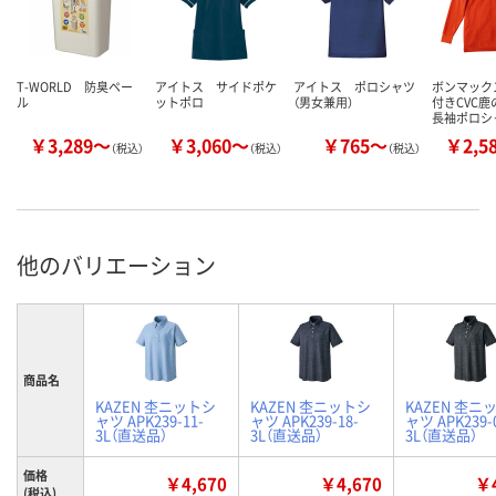
T-WORLD 防臭ペー
アイトス サイドポケ
アイトス ポロシャツ
ボンマック
ル
ットポロ
（男女兼用）
付きCVC
長袖ポロシ
￥3,289～
￥3,060～
￥765～
￥2,5
（税込）
（税込）
（税込）
他のバリエーション
商品名
KAZEN 杢ニットシ
KAZEN 杢ニットシ
KAZEN 杢ニ
ャツ APK239-11-
ャツ APK239-18-
ャツ APK239-
3L（直送品）
3L（直送品）
3L（直送品）
価格
￥4,670
￥4,670
￥4
(税込)