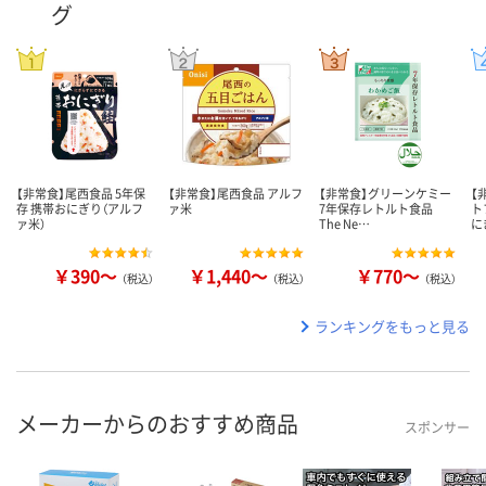
グ
【非常食】尾西食品 5年保
【非常食】尾西食品 アルフ
【非常食】グリーンケミー
【
存 携帯おにぎり（アルフ
ァ米
7年保存レトルト食品
ト
ァ米）
The Ne…
に
￥390～
￥1,440～
￥770～
（税込）
（税込）
（税込）
ランキングをもっと見る
メーカーからのおすすめ商品
スポンサー