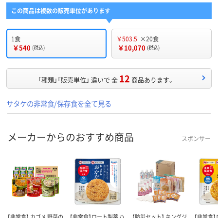
この商品は複数の販売単位があります
1食
￥503.5
×20食
￥540
￥10,070
(税込)
(税込)
12
「種類」「販売単位」 違いで 全
商品あります。
サタケの非常食/保存食を全て見る
メーカーからのおすすめ商品
スポンサー
【非常食】 カゴメ 野菜の
【非常食】ロート製薬 ハ
【防災セット】 キングジ
【非常食】