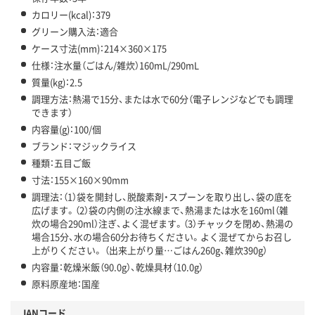
カロリー(kcal)：379
グリーン購入法：適合
ケース寸法(mm)：214×360×175
仕様：注水量（ごはん/雑炊）160mL/290mL
質量(kg)：2.5
調理方法：熱湯で15分、または水で60分（電子レンジなどでも調理
できます）
内容量(g)：100/個
ブランド：マジックライス
種類：五目ご飯
寸法：155×160×90mm
調理法：（1）袋を開封し、脱酸素剤・スプーンを取り出し、袋の底を
広げます。（2）袋の内側の注水線まで、熱湯または水を160ml（雑
炊の場合290ml）注ぎ、よく混ぜます。（3）チャックを閉め、熱湯の
場合15分、水の場合60分お待ちください。よく混ぜてからお召し
上がりください。 （出来上がり量…ごはん260g、雑炊390g）
内容量：乾燥米飯（90.0g）、乾燥具材（10.0g）
原料原産地：国産
JANコード