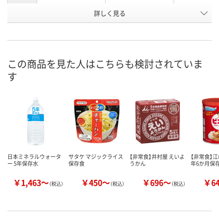
お申込番
詳しく見る
P304908
P292777
P304910
号
入荷待ち
あり
入荷待ち
在庫
ご注文後、お届けに
ご注文後、お
この商品を見た人はこちらも検討されていま
ついてご連絡いたし
8月8日（土）
ついてご連絡
お届け日
す
ます
ます
数量
数量
数量
カゴへ
カゴへ
カ
日本ミネラルウォータ
サタケ マジックライス
【非常食】井村屋 えいよ
【非常食】江
ー 5年保存水
保存食
うかん
年6か月保
￥1,463～
￥450～
￥696～
￥6
（税込）
（税込）
（税込）