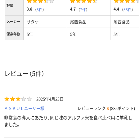
評価
3.8
4.7
4.4
（
5件
）
（
7件
）
（
35件
）
サタケ
尾西食品
尾西食品
メーカー
5年
5年
5年
保存年数
乾燥米飯（90.0g）、乾
内容量
燥具材（10.0g）
レビュー（5件）
2025年4月23日
ＡＳＫＵＬユーザー様
レビューランク
S
(885ポイント)
非常食の導入にあたり、同じ味のアルファ米を食べ比べ用に羊乳し
ました。