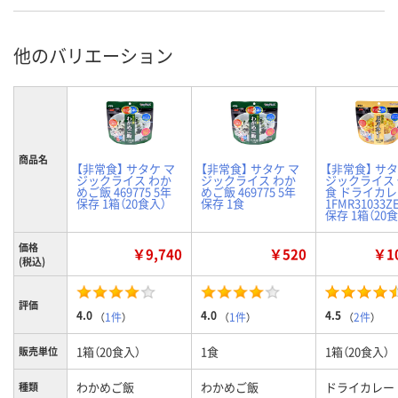
他のバリエーション
商品名
【非常食】 サタケ マ
【非常食】 サタケ マ
【非常食】 サタ
ジックライス わか
ジックライス わか
ジックライス
めご飯 469775 5年
めご飯 469775 5年
食 ドライカ
保存 1箱（20食入）
保存 1食
1FMR31033Z
保存 1箱（20
価格
￥9,740
￥520
￥10
(税込)
評価
4.0
4.0
4.5
（
1件
）
（
1件
）
（
2件
）
1箱（20食入）
1食
1箱（20食入）
販売単位
わかめご飯
わかめご飯
ドライカレー
種類