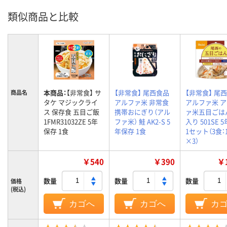
類似商品と比較
本商品：
【非常食】 サ
【非常食】 尾西食品
【非常食】 尾
商品名
タケ マジックライ
アルファ米 非常食
アルファ米 
ス 保存食 五目ご飯
携帯おにぎり（アル
ァ米五目ごは
1FMR31032ZE 5年
ファ米） 鮭 AK2-S 5
入り 501SE 
保存 1食
年保存 1食
1セット（3食：
×3）
￥540
￥390
￥1
数量
数量
数量
価格
(税込)
カゴへ
カゴへ
カ