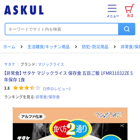
カゴ
メニュー
ホーム
生活雑貨/キッチン用品
防犯・防災用品
非常食/保
サタケ
ブランド：
マジックライス
【非常食】 サタケ マジックライス 保存食 五目ご飯 1FMR31032ZE 5
年保存 1食
3.8
（
5
件のレビュー
）
ランキングを見る：
非常食/保存食