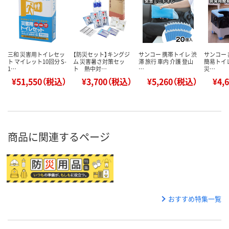
三和 災害用トイレセッ
【防災セット】キングジ
サンコー 携帯トイレ 渋
サンコー 
ト マイレット10回分 S-
ム 災害暑さ対策セッ
滞 旅行 車内 介護 登山
簡易トイレ
1…
ト 熱中対…
…
災…
¥51,550（税込）
¥3,700（税込）
¥5,260（税込）
¥4,
商品に関連するページ
おすすめ特集一覧