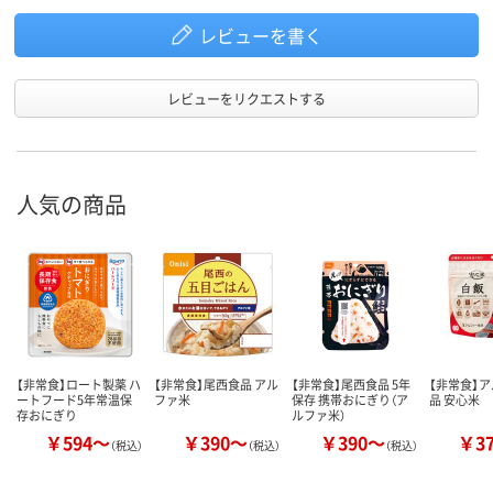
レビューを書く
レビューをリクエストする
人気の商品
【非常食】ロート製薬 ハ
【非常食】尾西食品 アル
【非常食】尾西食品 5年
【非常食】
ートフード5年常温保
ファ米
保存 携帯おにぎり（ア
品 安心米
存おにぎり
ルファ米）
￥594～
￥390～
￥390～
￥3
（税込）
（税込）
（税込）