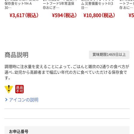
保存食セットYH-A
ートフード5年常温保
ム 災害備蓄セットII（3
ートフー
30…
存おにぎ…
日…
存 おに…
¥3,617（税込）
¥594（税込）
¥10,800（税込）
¥
商品説明
賞味期限1469日以上
調理時に注水量を変えることによって、ごはんと雑炊の2通りの食べ方が
選べ、幼児から高齢者まで幅広い年代の方に食べていただける保存食で
す。
アイコンの説明
お申込番号