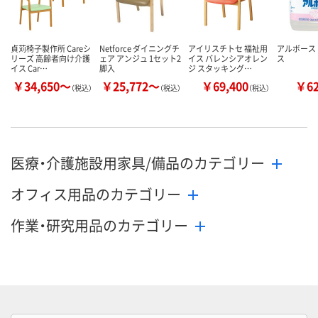
貞苅椅子製作所 Careシ
Netforce ダイニングチ
アイリスチトセ 福祉用
アルボース
リーズ 高齢者向け介護
ェア アンジュ 1セット2
イス バレンシアオレン
ス
イス Car…
脚入
ジ スタッキング…
￥34,650～
￥25,772～
￥69,400
￥6
（税込）
（税込）
（税込）
医療・介護施設用家具/備品のカテゴリー
オフィス用品のカテゴリー
作業・研究用品のカテゴリー