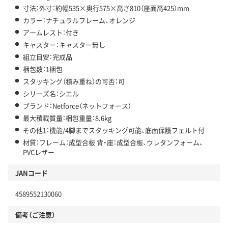
寸法：外寸：約幅535×奥行575×高さ810（座面高425）mm
カラー：ナチュラルフレーム、オレンジ
アームレスト：付き
キャスター：キャスター無し
組立目安：完成品
梱包数：1梱包
スタッキング（積み重ね）の可否：可
シリーズ名：シエル
ブランド：Netforce（ネットフォース）
最大積載質量：梱包重量：8.6kg
その他1：機能/4脚までスタッキング可能、底面保護フェルト付
材質：フレーム：成型合板 背・座：成型合板、ウレタンフォーム、
PVCレザー
JANコード
4589552130060
備考（ご注意）