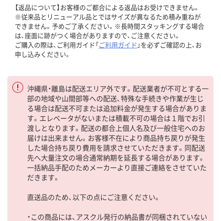
【返品について】お客様のご都合による返品はお受けできません。
※従来品とリニューアル品とではサイズが異なるため積み重ねが
できません。予めご了承ください。※長時間スタッキングする場合
は、座面に跡がつく場合がありますので、ご注意ください。
ご購入の際は、ご利用ガイド「
ご利用ガイド
」を必ずご確認の上、お
申し込みください。
沖縄県・離島は配送エリア外です。配送業者が不可とする一
部の地域や山間部等への配送、特殊な手続きや作業が生じ
る場合は配送不可または追加料金が発生する場合がありま
す。エレベータがないまたは積載不可の場合は１階でお引
渡しとなります。配送の都合上個人名及び一般住宅へのお
届けは出来ません。お客様不在により商品持ち戻りが発生
した場合持ち戻り費用を請求させていただきます。同配送
先へ大量注文の場合通常納期を延長する場合があります。
一括納品手配のためメーカーより直接ご連絡をさせていた
だきます。
直送品のため、以下の点にご注意ください。
・この商品には、アスクル発行の納品書が同梱されていない