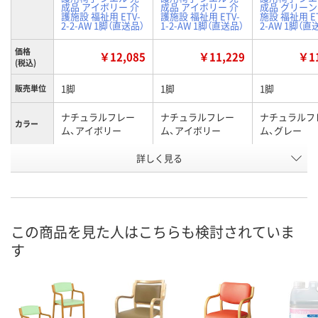
成品 アイボリー 介
成品 アイボリー 介
成品 グリーン
護施設 福祉用 ETV-
護施設 福祉用 ETV-
施設 福祉用 ET
2-2-AW 1脚（直送品）
1-2-AW 1脚（直送品）
2-AW 1脚（直
価格
￥12,085
￥11,229
￥11
(税込)
1脚
1脚
1脚
販売単位
ナチュラルフレー
ナチュラルフレー
ナチュラルフ
カラー
ム、アイボリー
ム、アイボリー
ム、グレー
お申込番
詳しく見る
P293045
P296187
P296185
号
直送品
直送品
直送品
在庫
お届け日
この商品を見た人はこちらも検討されていま
す
お取り扱い終了しま
メーカー都合により
メーカー都合
した
販売停止中です
販売停止中で