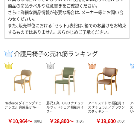
商品の商品ラベルや注意書きをご確認ください。
さらに詳細な商品情報が必要な場合は、メーカー等にお問い合
わせください。
また、販売単位における「セット」表記は、箱でのお届けをお約束
するものではありません。あらかじめご了承ください。
介護用椅子の売れ筋ランキング
Netforce ダイニングチェ
藤沢工業 TOKIO ナチュラ
アイリスチトセ 福祉用イ
ア
ア シエル 完成品 ETV-…
ル ウッドチェア 福祉用イ
ス ナチュラル／ブラウン
ス
ス …
スタッキン…
リ
￥10,964～
￥28,800～
￥19,600
（税込）
（税込）
（税込）