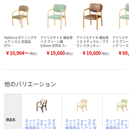
Netforce ダイニングチ
アイリスチトセ 福祉用
アイリスチトセ 福祉用
アイリスチ
ェア シエル 完成品
イス グリーン幅
イス ナチュラル／ブラ
イス グリー
ETV-…
520mm 天然木 ス…
ウン スタッキン…
ング リー
￥10,964～
￥19,600
￥19,600
￥69,
（税込）
（税込）
（税込）
他のバリエーション
商品名
ネットフォース ダ
ネットフォース ダ
ネットフォー
イニングチェア 介
イニングチェア 介
イニングチェ
護用椅子 シエル 完
護用椅子 シエル 完
護用椅子 シエ