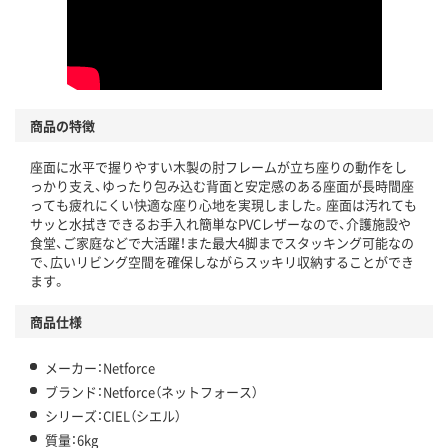
商品の特徴
座面に水平で握りやすい木製の肘フレームが立ち座りの動作をし
っかり支え、ゆったり包み込む背面と安定感のある座面が長時間座
っても疲れにくい快適な座り心地を実現しました。座面は汚れても
サッと水拭きできるお手入れ簡単なPVCレザーなので、介護施設や
食堂、ご家庭などで大活躍！また最大4脚までスタッキング可能なの
で、広いリビング空間を確保しながらスッキリ収納することができ
ます。
商品仕様
メーカー：Netforce
ブランド：Netforce（ネットフォース）
シリーズ：CIEL（シエル）
質量：6kg