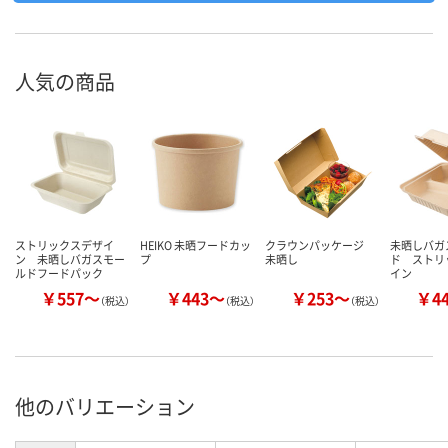
人気の商品
ストリックスデザイ
HEIKO 未晒フードカッ
クラウンパッケージ
未晒しバガ
ン 未晒しバガスモー
プ
未晒し
ド ストリ
ルドフードパック
イン
￥557～
￥443～
￥253～
￥4
（税込）
（税込）
（税込）
他のバリエーション