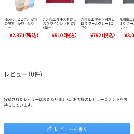
HibiFull ヒビフル 空気
九州紙工 厚手大判おし
九州紙工 厚手大判おし
九州紙工
の層で手が熱くなり
ぼり ワインレッド 1袋
ぼり クールグレー 1袋
ぼり クー
に…
（50…
（50…
ット（…
¥2,871（税込）
¥910（税込）
¥792（税込）
¥3,
レビュー（0件）
投稿されたレビューはまだありません。お客様のレビューコメントをお
待ちしています。
レビューを書く