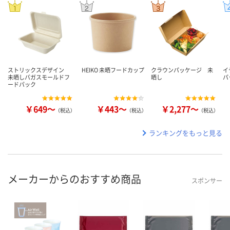
ストリックスデザイン
HEIKO 未晒フードカップ
クラウンパッケージ 未
イ
未晒しバガスモールドフ
晒し
パ
ードパック
￥649～
￥443～
￥2,277～
（税込）
（税込）
（税込）
ランキングをもっと見る
メーカーからのおすすめ商品
スポンサー