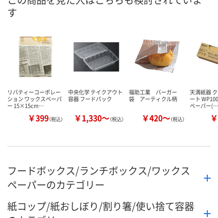
す
数量
数量
メーカー都合により
販売停止中です
カゴへ
カ
リバティーコーポレー
中央化学 テイクアウト
福助工業 バーガー
天満紙器 
ション ワックスペーパ
容器 フードパック
袋 アーティクル柄
ート WP10
ー 15×15cm…
ペーパー(
￥399
￥1,330～
￥420～
￥
（税込）
（税込）
（税込）
フードボックス/ランチボックス/ワックス
ペーパーのカテゴリー
紙コップ/紙おしぼり/割り箸/使い捨て容器