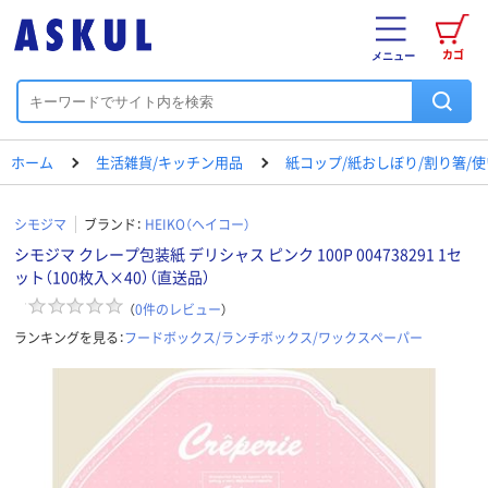
カゴ
メニュー
ホーム
生活雑貨/キッチン用品
紙コップ/紙おしぼり/割り箸/
シモジマ
ブランド：
HEIKO（ヘイコー）
シモジマ クレープ包装紙 デリシャス ピンク 100P 004738291 1セ
ット（100枚入×40）（直送品）
（
0
件のレビュー
）
ランキングを見る：
フードボックス/ランチボックス/ワックスペーパー