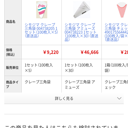
商品名
シモジマ クレープ
シモジマ クレープ
シモジマ ク
三角袋 004738205 1
三角袋 アミューズ
三角袋 チェ
セット（100枚入×5）
004738223 1セット
49017556444
（直送品）
（100枚入×30）（直送
(100枚入/袋×
品）
（直送品）
価格
￥9,220
￥46,666
￥28
(税込)
1セット（100枚入
1セット（100枚入
1箱（100枚入/
販売単位
×5）
×30）
袋）
クレープ三角袋
クレープ三角袋 ア
クレープ三角
商品タイ
プ
ミューズ
ェック
お申込番
詳しく見る
P386720
P386736
XU14621
号
直送品
直送品
直送品
在庫
8月25日（火）まで
8月25日（火）
お届け日
この商品を見た人はこちらも検討されていま