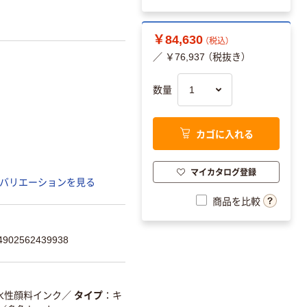
￥84,630
（税込）
／ ￥76,937 （税抜き）
数量
カゴに入れる
マイカタログ登録
バリエーションを見る
商品を比較
02562439938
水性顔料インク
／
タイプ
キ