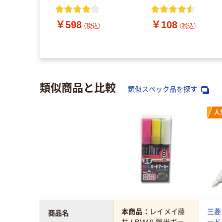
＞M 本体 RA-52 1個
￥598
￥108
込）
（税込）
（税込）
類似商品と比較
類似スペック品を探す
人
本商品：
レイメイ藤
三菱
商品名
井 LBM40 蛍光ボー
ード