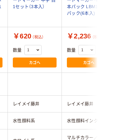
1
1セット（3本入）
本パック LBM1053 1
K-OP-1
パック(6本入)
（直送品）
￥620
￥2,236
￥2,7
（税込）
（税込）
数量
数量
数量
カゴへ
カゴへ
レイメイ藤井
レイメイ藤井
KMA
水性顔料系
水性顔料インク
水性顔料
マルチカラー／多色
マルチカ