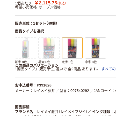
￥2,115.75
1個あたり
（税込）
希望小売価格
オープン価格
販売単位：1セット（40個）
商品タイプを選択
細字 8色
極太 6色
太字 8色
中字 8色
この商品のバリエーション
「商品タイプ」「販売単位」違いで 全2商品 あります。
すべての
お申込番号：P391626
メーカー：レイメイ藤井
／型番：007540292
／JANコード：49
商品詳細
ブランド名
レイメイ藤井（レイメイフジイ）
／
インク種類