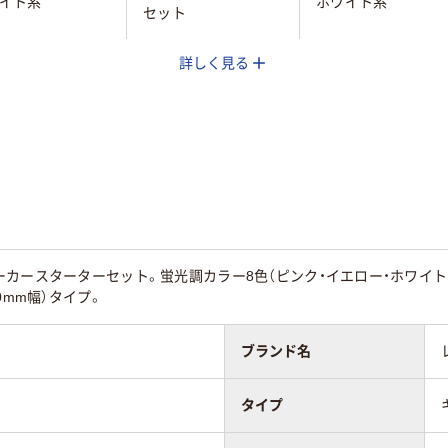
イト系
ホワイト系
セット
詳しく見る
ップ式
キャップ式
キャップ式
グル
シングル
シングル
中字
細字
カースターターセット。蛍光調カラー8色（ピンク・イエロー・ホワイト・
0mm幅）タイプ。
ブランド名
タイプ