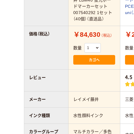
ドマーカーセット
PCE
007540292 1セット
uni
（40個）（直送品）
￥84,630
￥2
価格（税込）
（税込）
数量
数量
カゴへ
4.5
レビュー
メーカー
レイメイ藤井
三菱
インク種類
水性顔料インク
水性
カラーグループ
マルチカラー／多色