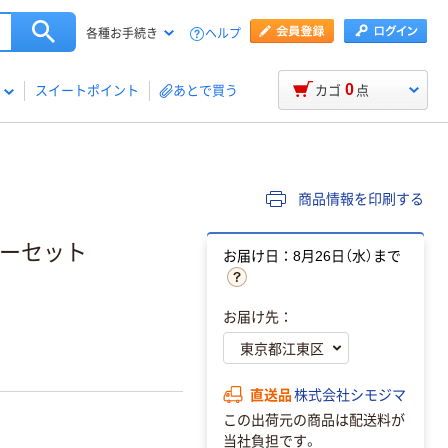
ヘルプ
各種お手続き
0
スイートポイント
あとで買う
カゴ
点
商品情報を印刷する
カーセット
お届け日：8月26日（水）まで
お届け先：
直送品
株式会社シモジマ
この出荷元の商品は配送料が
当社負担です。