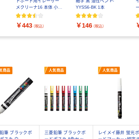
トボード用イレーザー
細字 黒 油性ペン P-
メクリーナ16 本体 小
YYSS6-BK 1本
RA-32
体
￥443
￥146
（税込）
（税込）
気商品
人気商品
人気商品
鉛筆 ブラックボ
三菱鉛筆 ブラックボ
レイメイ藤井 蛍光
ポスカ 白
ードポスカ 8色セッ
ードマーカー・細字