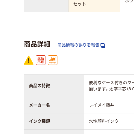
ホワ
セット
タイプ
キャップ式
キャ
形状
シングル
シン
商品詳細
商品情報の誤りを報告
線の太さ
太字
中字
便利なケース付きのマー
商品の特徴
揃います。太字平芯（8.
メーカー名
レイメイ藤井
インク種類
水性顔料インク