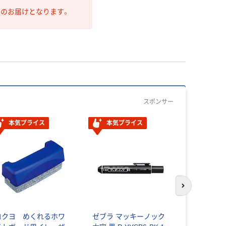
第のお届けとなります。
スポンサー
本気プライス
本気プライス
次のスライド
コクヨ ホ
ドマーカ
コクヨ めくれるホワ
ゼブラ マッキーノック
黒 丸芯 