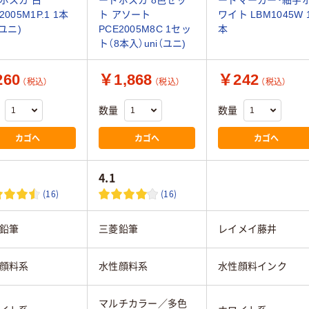
2005M1P.1 1本
ト アソート
ワイト LBM1045W 
（ユニ)
PCE2005M8C 1セッ
本
ト（8本入）uni（ユニ)
60
￥1,868
￥242
（税込）
（税込）
（税込）
数量
数量
カゴへ
カゴへ
カゴへ
4.1
(16)
(16)
鉛筆
三菱鉛筆
レイメイ藤井
顔料系
水性顔料系
水性顔料インク
マルチカラー／多色