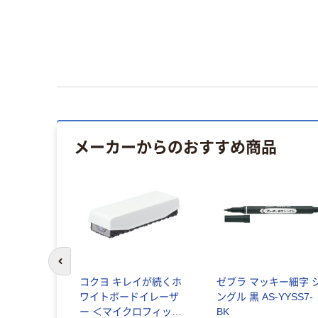
メーカーからのおすすめ商品
前のスライドへ
光ペン ノッ
コクヨ キレイが続くホ
ゼブラ マッキー細字 
ラインS 5
ワイトボードイレーザ
ングル 黒 AS-YYSS7-
S15-5 1パ
ー ＜マイクロフィット
BK