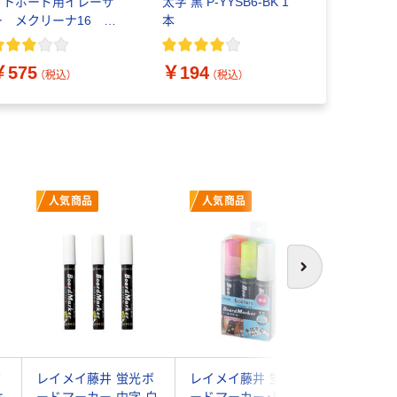
イトボード用イレーザ
太字 黒 P-YYSB6-BK 1
クミエール
ー メクリーナ16 本
本
B502ND 
 大 RA-31
￥1,215
￥575
￥194
（税込）
（税込）
人気商品
人気商品
次へ
ボ
レイメイ藤井 蛍光ボ
レイメイ藤井 蛍光ボ
KMA 蛍
ホ
ードマーカー 中字 白
ードマーカー・極太6
カー(太字