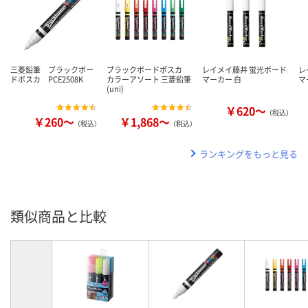
三菱鉛筆 ブラックボー
ブラックボードポスカ
レイメイ藤井 蛍光ボード
レ
ドポスカ PCE2508K
カラーアソート 三菱鉛筆
マーカー 白
マ
(uni)
￥620～
（税込）
￥260～
￥1,868～
（税込）
（税込）
ランキングをもっと見る
類似商品と比較