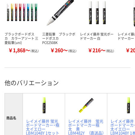
ブラックボードポス
三菱鉛筆 ブラックボ
レイメイ藤井 蛍光ボー
レイメイ藤
カ カラーアソート 三
ードポスカ
ドマーカー 白
ドマーカー 
菱鉛筆(uni)
PCE2508K
￥1,868～
￥260～
￥216～
￥2
（税込）
（税込）
（税込）
他のバリエーション
商品名
レイメイ藤井 蛍光
レイメイ藤井 蛍光
レイメイ藤井
ボードマーカー・極
ボードマーカー極
ボードマーカ
太イエロー
太 黄
太イエロー
LBM1048Y 1セット
LBM482Y （直送品）
LBM1048Y 1