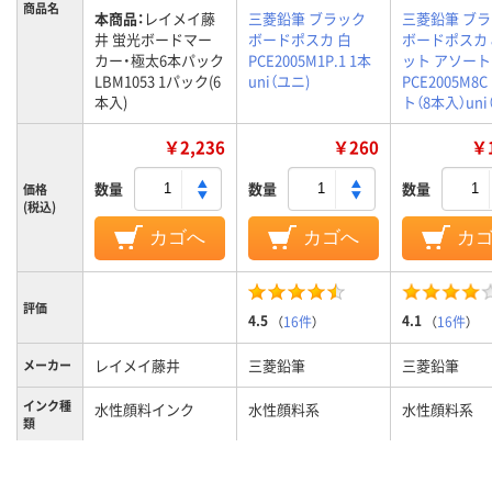
商品名
本商品：
レイメイ藤
三菱鉛筆 ブラック
三菱鉛筆 ブ
井 蛍光ボードマー
ボードポスカ 白
ボードポスカ 
カー・極太6本パック
PCE2005M1P.1 1本
ット アソート
LBM1053 1パック(6
uni（ユニ)
PCE2005M8C
本入)
ト（8本入）uni
￥2,236
￥260
￥1
数量
数量
数量
価格
(税込)
カゴへ
カゴへ
カ
評価
4.5
4.1
（
16件
）
（
16件
）
レイメイ藤井
三菱鉛筆
三菱鉛筆
メーカー
インク種
水性顔料インク
水性顔料系
水性顔料系
類
キャップ式
キャップ式
キャップ式
タイプ