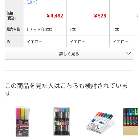
(10本)
価格
￥4,482
￥528
(税込)
1セット（10本）
1本
1本
販売単位
イエロー
イエロー
イエロー
色
お申込番
詳しく見る
HK57662
1678637
XA64279
号
入荷待ち
直送品
3点
在庫
ご注文後、お届けに
この商品を見た人はこちらも検討されていま
ついてご連絡いたし
8月9日（日）
お届け日
す
ます
数量
数量
お取り扱い終了しま
した
カゴへ
カ