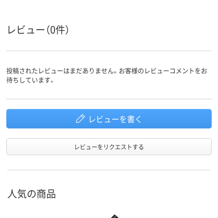
シングル
シングル
シングル
形状
レビュー（0件）
極太
中字
中字
線の太さ
ペン先形
平芯
丸芯
丸芯
状
投稿されたレビューはまだありません。お客様のレビューコメントをお
待ちしています。
レビューを書く
レビューをリクエストする
人気の商品