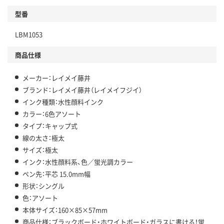
型番
LBM1053
商品仕様
メーカー：レイメイ藤井
ブランド：レイメイ藤井（レイメイフジイ）
インク種類：水性顔料インク
カラー：6色アソート
タイプ：キャップ式
線の太さ：極太
サイズ：極太
インク：水性顔料系、色／蛍光調カラー
ペン先：平芯 15.0mm幅
形状：シングル
色：アソート
本体サイズ：160×85×57mm
商品仕様：ブラックボード・ホワイトボード・ガラスに書ける！蛍