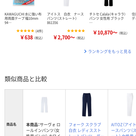
KAWAGUCHI 水に強い布
アイトス 白衣 ナース
チトセ Calala（キャララ）
住
用両面テープ 幅10mm
パンツ（ストレート）
パンツ 女性用 ブラック
デ
94…
861356
…
(
4件
)
￥10,870～
（税込）
￥638
￥2,700～
（税込）
（税込）
ランキングをもっと見る
類似商品と比較
本商品：
サーヴォ ロ
フォーク スクラブ
AITOZ（アイト
商品名
ールインパンツ（女
白衣 レディススト
ースパンツ（
性用パンツ） ホワイ
レートパンツ ダー
ート） 女性用