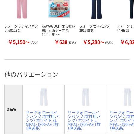
フォーク レディスパン
KAWAGUCHI 水に強い
フォーク 女子パンツ
フォーク 
ツ 6022SC
布用両面テープ 幅
2917 白衣
ツ HI302
10mm 94…
￥5,150～
￥638
￥5,280～
￥6,8
（税込）
（税込）
（税込）
他のバリエーション
商品名
サーヴォ ロールイ
サーヴォ ロールイ
サーヴォ ロ
ンパンツ（女性用パ
ンパンツ（女性用パ
ンパンツ（女
ンツ） ホワイト 3L
ンツ） ホワイト L
ンツ） ホワイト
MPAL-1906-A9 1枚
MPAL-1906-A9 1枚
MPAL-1906-A
（直送品）
（直送品）
（直送品）