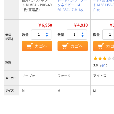
ト M MPAL-1906-A9
クネイビー M
ト M 861356
1枚（直送品）
6013SC-17-M 1枚
白衣
￥6,950
￥4,910
￥2
数量
数量
数量
価格
(税込)
カゴへ
カゴへ
カ
評価
3.0
（
4件
）
サーヴォ
フォーク
アイトス
メーカー
M
M
M
サイズ
カラーグ
ホワイト系
ネイビー系
ホワイト系
ループ
女性用
女性用
女性用
対象