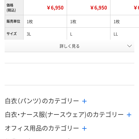
価格
￥6,950
￥6,950
￥6
(税込)
1枚
1枚
1枚
販売単位
3L
L
LL
サイズ
お申込番
詳しく見る
P400570
P400568
P400569
号
直送品
直送品
直送品
在庫
8月20日（木）まで
8月20日（木）まで
8月20日（木）
お届け日
数量
数量
数量
白衣（パンツ）のカテゴリー
カゴへ
カゴへ
カ
白衣・ナース服(ナースウェア)のカテゴリー
オフィス用品のカテゴリー