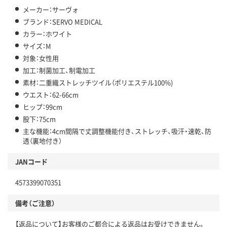
メーカー：サーヴォ
ブランド：SERVO MEDICAL
カラー：ホワイト
サイズ：M
対象：女性用
加工：制菌加工、制電加工
素材：二重織ストレッチツイル（ポリエステル100%)
ウエスト：62-66cm
ヒップ：99cm
股下：75cm
主な機能：4cm間隔で丈調整機能付き、ストレッチ、吸汗・速乾、防
透（裏地付き）
JANコード
4573399070351
備考（ご注意）
【返品について】お客様のご都合による返品はお受けできません。