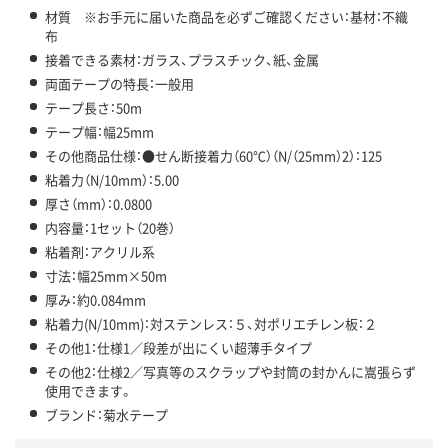
材質 ※お手元に届いた商品を必ずご確認ください：基材：不織
布
接着できる素材：ガラス、プラスチック、紙、金属
両面テープの特長：一般用
テープ長さ：50m
テープ幅：幅25mm
その他商品仕様：●せん断接着力（60℃）（N/（25mm）2）：125
粘着力（N/10mm）：5.00
厚さ（mm）：0.0800
内容量：1セット（20巻）
粘着剤：アクリル系
寸法：幅25mm×50m
厚み：約0.084mm
粘着力(N/10mm)：対ステンレス：５、対ポリエチレン板：２
その他1：仕様1／段差が出にくい超薄手タイプ
その他2：仕様2／写真等のスクラップや封筒の封かんに嵩張らず
使用できます。
ブランド：菊水テープ