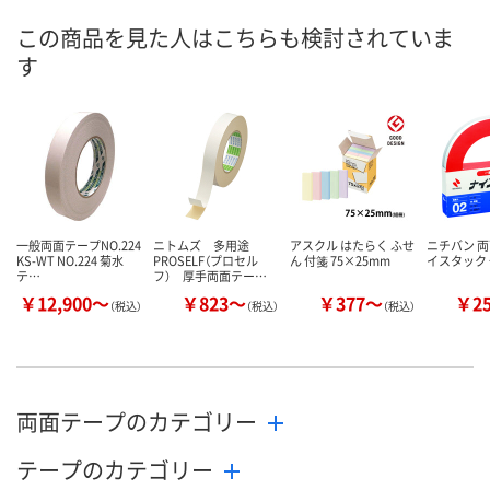
8月25日（火）まで
8月25日（火）
お届け日
この商品を見た人はこちらも検討されていま
す
数量
数量
お取り扱い終了しま
した
カゴへ
カ
一般両面テープNO.224
ニトムズ 多用途
アスクル はたらく ふせ
ニチバン 両
KS-WT NO.224 菊水
PROSELF（プロセル
ん 付箋 75×25mm
イスタック
テ…
フ） 厚手両面テー…
￥12,900～
￥823～
￥377～
￥2
（税込）
（税込）
（税込）
両面テープのカテゴリー
テープのカテゴリー