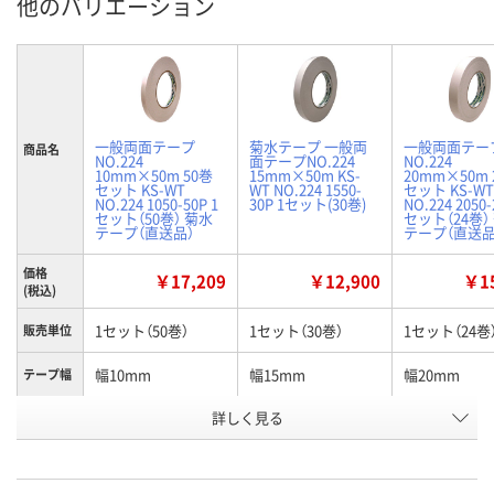
他のバリエーション
一般両面テープ
菊水テープ 一般両
一般両面テー
商品名
NO.224
面テープNO.224
NO.224
10mm×50m 50巻
15mm×50m KS-
20mm×50m 
セット KS-WT
WT NO.224 1550-
セット KS-WT
NO.224 1050-50P 1
30P 1セット(30巻)
NO.224 2050-
セット（50巻） 菊水
セット（24巻）
テープ（直送品）
テープ（直送品
価格
￥17,209
￥12,900
￥15
(税込)
1セット（50巻）
1セット（30巻）
1セット（24巻
販売単位
幅10mm
幅15mm
幅20mm
テープ幅
お申込番
詳しく見る
P404494
P404495
P404496
号
直送品
入荷待ち
直送品
在庫