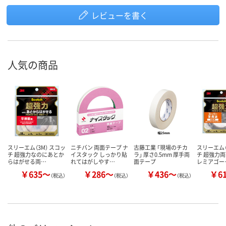
レビューを書く
人気の商品
スリーエム（3M） スコッ
ニチバン 両面テープ ナ
古藤工業 「現場のチカ
スリーエム（
チ 超強力なのにあとか
イスタック しっかり貼
ラ」 厚さ0.5mm 厚手両
チ 超強力両
らはがせる両…
れてはがしやす…
面テープ
レミアゴー
￥635～
￥286～
￥436～
￥6
（税込）
（税込）
（税込）