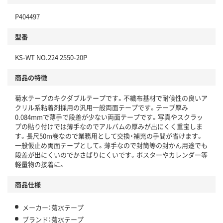
P404497
型番
KS-WT NO.224 2550-20P
商品の特徴
菊水テープのキクダブルテープです。不織布基材で耐候性の良いア
クリル系粘着剤採用の汎用一般両面テープです。テープ厚み
0.084mmで薄手で段差が少ない両面テープです。写真やスクラッ
プの貼り付けでは薄手なのでアルバムの厚みが出にくく重宝しま
す。長尺50m巻なので業務用として交換・補充の手間が省けます。
一般仮止め両面テープとして。薄手なので封筒等の封かん用途でも
段差が出にくいのでかさばりにくいです。ポスターやカレンダー等
軽量物の接着に。
商品仕様
メーカー：菊水テープ
ブランド：菊水テープ