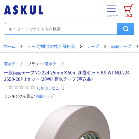
カゴ
メニュー
ホーム
テープ/梱包資材/店舗用品
テープ
両面テープ
菊水テープ
ブランド：
菊水テープ
一般両面テープNO.224 25mm×50m 20巻セット KS-WT NO.224
2550-20P 1セット（20巻） 菊水テープ（直送品）
（
0
件のレビュー
）
ランキングを見る：
両面テープ