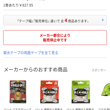
1巻あたり￥827.95
4
「テープ幅」「販売単位」 違いで 全
商品あります。
メーカー都合により
販売停止中です
菊水テープの両面テープを全て見る
メーカーからのおすすめ商品
スポンサー
ジット コアラグリップ
ジット 透明ゲル両面テ
ジット 透明ゲル両面テ
コクヨ 両