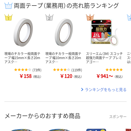
両面テープ（業務用）の売れ筋ランキング
現場のチカラ 一般両面テ
現場のチカラ 一般両面テ
スリーエム（3M） スコッチ
ニ
ープ 幅15mm×長さ20m
ープ 幅10mm×長さ20m
超強力両面テープ プレミ
ス
アスク…
アスク…
アゴー…
は
(
73件
)
(
119件
)
￥158
￥120
￥941～
（税込）
（税込）
（税込）
ランキングをもっと見る
メーカーからのおすすめ商品
スポンサー