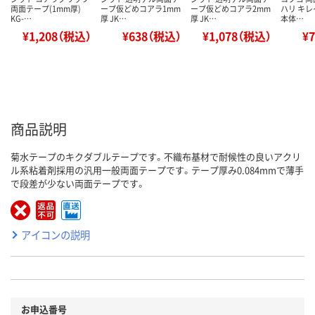
両面テープ(1mm厚)
ープ仮どめコアラ1mm
ープ仮どめコアラ2mm
ハリ キ
KG-…
厚 JK…
厚 JK…
本体…
¥1,208（税込）
¥638（税込）
¥1,078（税込）
¥
商品説明
菊水テープのキクダブルテープです。不織布基材で耐候性の良いアクリ
ル系粘着剤採用の汎用一般両面テープです。テープ厚み0.084mmで薄手
で段差が少ない両面テープです。
アイコンの説明
お申込番号