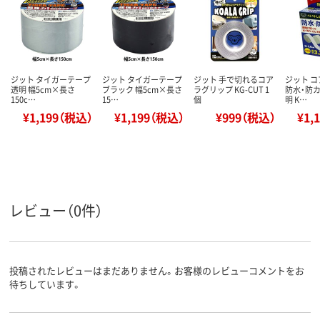
ジット タイガーテープ
ジット タイガーテープ
ジット 手で切れるコア
ジット 
透明 幅5cm×長さ
ブラック 幅5cm×長さ
ラグリップ KG-CUT 1
防水・防カ
150c…
15…
個
明 K…
¥1,199（税込）
¥1,199（税込）
¥999（税込）
¥1,
レビュー（0件）
投稿されたレビューはまだありません。お客様のレビューコメントをお
待ちしています。