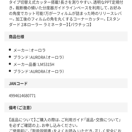
タイプ切替え式カッター搭載！長さを測りやすい、透明なPPT定規付
き。裁断機の傾いた分度器ガイドラインペースを利用して、お好み
の角度でカット可能！万が一フィルムが詰まった時のリリースレバ
ー。加工後のフィルムの角を丸くするコーナーカッター。【スタン
ダード 2本ローラー ラミネーター】【パウチッコ】
商品仕様
メーカー：オーロラ
ブランド：AURORA（オーロラ）
メーカー品番：LM5315H
ブランド：AURORA（オーロラ）
JANコード
4994614680771
備考（ご注意）
【返品について】ご購入の際は、ご利用ガイド「返品・交換について」
を必ずご確認の上、お申し込みください。
ご使用前に、「取扱説明書」をよくお読み いただき、正しく安全にお