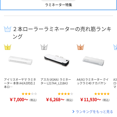
ラミネーター特集
２本ローラーラミネーターの売れ筋ランキ
ング
アイリスオーヤマ ラミネ
アスカ（ASKA） ラミネー
A4/A3 ラミネーター クイ
A
ーター 本体 A4/A3対応 2
ター L217A4_L218A3
ックラミ40 ナカバヤシ
ロ
本ロ…
マ
￥7,000～
￥6,268～
￥11,930～
（税込）
（税込）
（税込）
ランキングをもっと見る