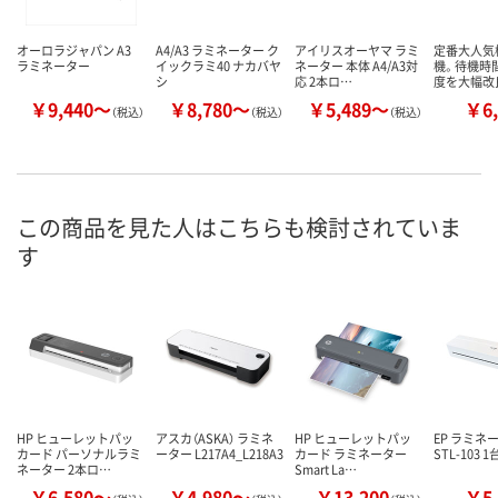
オーロラジャパン A3
A4/A3 ラミネーター ク
アイリスオーヤマ ラミ
定番大人気
ラミネーター
イックラミ40 ナカバヤ
ネーター 本体 A4/A3対
機。待機時
シ
応 2本ロ…
度を大幅改
￥9,440～
￥8,780～
￥5,489～
￥6,
（税込）
（税込）
（税込）
この商品を見た人はこちらも検討されていま
す
HP ヒューレットパッ
アスカ（ASKA） ラミネ
HP ヒューレットパッ
EP ラミネー
カード パーソナルラミ
ーター L217A4_L218A3
カード ラミネーター
STL-103 1
ネーター 2本ロ…
Smart La…
￥6,580～
￥4,980～
￥13,200
￥5,