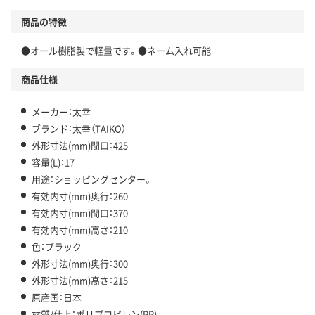
商品の特徴
●オール樹脂製で軽量です。●ネーム入れ可能
商品仕様
メーカー：太幸
ブランド：太幸（TAIKO）
外形寸法(mm)間口：425
容量(L)：17
用途：ショッピングセンター。
有効内寸(mm)奥行：260
有効内寸(mm)間口：370
有効内寸(mm)高さ：210
色：ブラック
外形寸法(mm)奥行：300
外形寸法(mm)高さ：215
原産国：日本
材質/仕上：ポリプロピレン(PP)