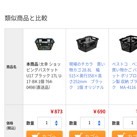
類似商品と比較
本商品：
太幸 ショッ
現場のチカラ 買い
ベストコ ベ
商品名
ピングバスケット
物カゴ 28.8L 幅
買い物かご 
U17 ブラック 17L U-
515×奥行358×高
ット ポリプ
17-BK 1個 764-
さ252mm ブラッ
ン製 収納 ブ
0498（直送品）
ク 1個 オリジナル
ク MA-411
￥873
￥690
数量
数量
数量
価格
(税込)
カゴへ
カゴへ
カ