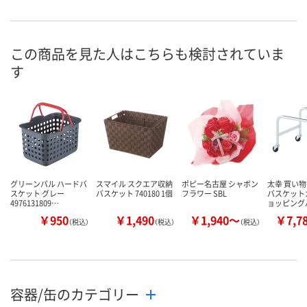
お申込番
P615839
P627536
P615967
号
入荷待ち
直送品
あり
在庫
この商品を見た人はこちらも検討されていま
す
8月13日（木）予定
8月27日（木）まで
8月13日（木）
お届け日
数量
数量
数量
カゴへ
カゴへ
カ
グリーンパル ハードバ
スマイル スクエア収納
ポピー名古屋 シャボン
太幸 買い
スケット グレー
バスケット 740180 1個
フラワー SBL
バスケットカ
4976131809…
ョッピング
￥950
￥1,490
￥1,940～
￥7,7
（税込）
（税込）
（税込）
容器/缶のカテゴリー