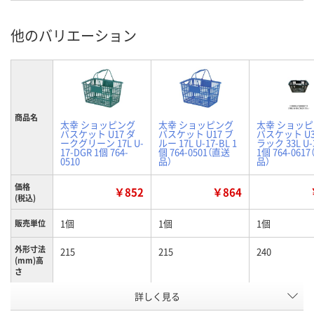
他のバリエーション
商品名
太幸 ショッピング
太幸 ショッピング
太幸 ショッ
バスケット U17 ダ
バスケット U17 ブ
バスケット U3
ークグリーン 17L U-
ルー 17L U-17-BL 1
ラック 33L U-
17-DGR 1個 764-
個 764-0501（直送
1個 764-061
0510
品）
品）
価格
￥852
￥864
(税込)
1個
1個
1個
販売単位
外形寸法
215
215
240
(mm)高
さ
詳しく見る
ダークグリーン
ブルー
ブラック
色