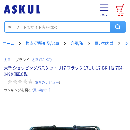
カゴ
メニュー
ホーム
物流・現場用品/台車
容器/缶
買い物カゴ
シ
太幸
ブランド：
太幸（TAIKO）
太幸 ショッピングバスケット U17 ブラック 17L U-17-BK 1個 764-
0498（直送品）
（
0
件のレビュー
）
ランキングを見る：
買い物カゴ