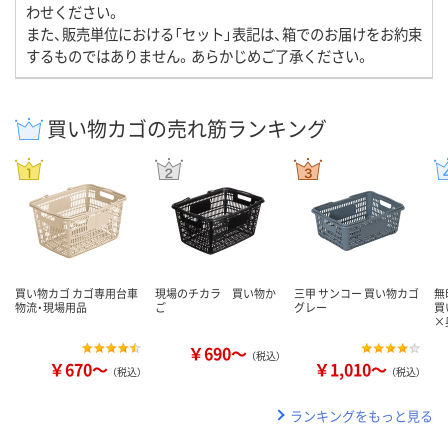
わせください。
また、販売単位における「セット」表記は、箱でのお届けをお約束
するものではありません。あらかじめご了承ください。
買い物カゴの売れ筋ランキング
買い物カゴ カゴ専用台車
現場のチカラ 買い物か
三甲 サンコー 買い物カゴ
無
物流・現場用品
ご
グレー
買
×
￥690～
（税込）
￥670～
￥1,010～
（税込）
（税込）
ランキングをもっと見る