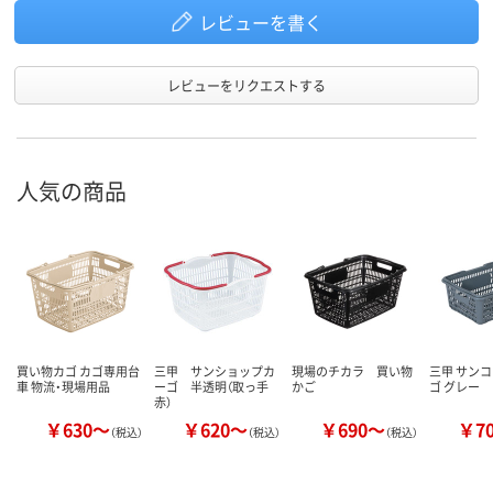
レビューを書く
レビューをリクエストする
人気の商品
買い物カゴ カゴ専用台
三甲 サンショップカ
現場のチカラ 買い物
三甲 サンコ
車 物流・現場用品
ーゴ 半透明（取っ手
かご
ゴ グレー
赤）
￥630～
￥620～
￥690～
￥7
（税込）
（税込）
（税込）