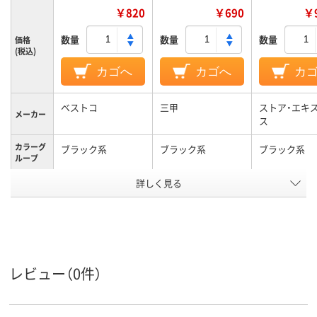
￥820
￥690
￥9
数量
数量
数量
価格
(税込)
カゴへ
カゴへ
カ
ベストコ
三甲
ストア・エキ
メーカー
ス
カラーグ
ブラック系
ブラック系
ブラック系
ループ
詳しく見る
ポリプロピレン
ポリプロピレン
樹脂
材質
アスクル
商品環境
95
スコア
レビュー（0件）