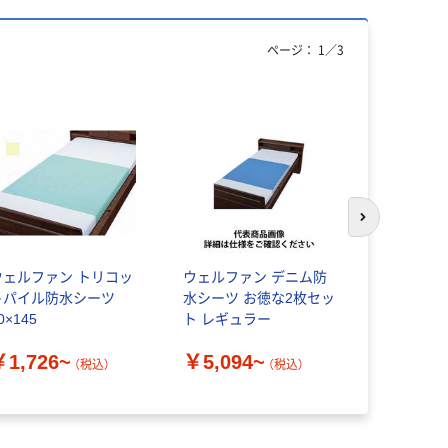
ページ：
1
／
3
次のスライド
ウェルファン トリコッ
ウェルファン デニム防
キングジム
トパイル防水シーツ
水シーツ お徳な2枚セッ
TEPRA P
0×145
ト レギュラー
プ 灰ラベ
￥1,726~
￥5,094~
（税込）
（税込）
￥897~