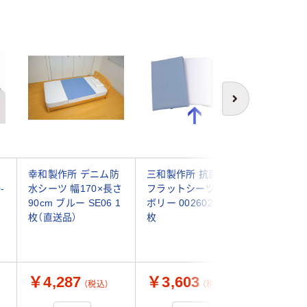
次へ
ー
幸和製作所 デニム防
三和製作所 抗菌防臭
幸和製作
-
水シーツ 幅170×長さ
フラットシーツ アイ
水シーツ 
90cm ブルー SE06 1
ボリー 00260291 1
（直送品）
枚（直送品）
枚
￥4,287
￥3,603
￥5,7
（税込）
（税込）