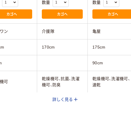
数量
数量
カゴへ
カゴへ
カゴへ
ワン
介援隊
亀屋
cm
170cm
175cm
m
90cm
乾燥機可、抗菌、洗濯
乾燥機可、洗濯機可、
機可
機可、防臭
速乾
詳しく見る
ー系
ブルー系