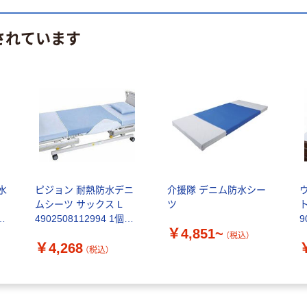
されています
水
ピジョン 耐熱防水デニ
介援隊 デニム防水シー
ムシーツ サックス L
ツ
直
4902508112994 1個
9
￥4,851~
836142
（税込）
￥4,268
（税込）