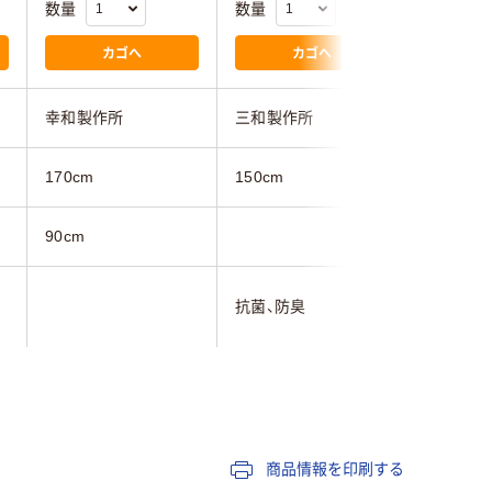
数量
数量
数量
カゴへ
カゴへ
幸和製作所
三和製作所
幸和製作
170cm
150cm
170cm
90cm
90cm
抗菌、防臭
ブルー系
ベージュ系
ブルー系
商品情報を印刷する