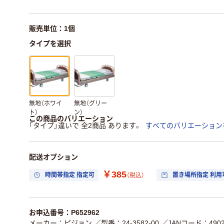
販売単位：1個
タイプを選択
無地（ホワイ
無地（グリー
ト）
ン）
この商品のバリエーション
「タイプ」違いで 全2商品 あります。
すべてのバリエーション
配送オプション
￥385
時間帯指定 指定可
置き場所指定 利用
（税込）
お申込番号：P652962
メーカー：ピジョン
／型番：24-3582-00
／JANコード：49025