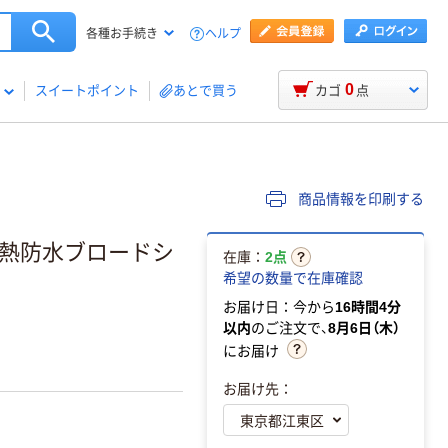
ヘルプ
各種お手続き
0
スイートポイント
あとで買う
カゴ
点
商品情報を印刷する
耐熱防水ブロードシ
在庫：
2点
希望の数量で在庫確認
お届け日：今から
16時間4分
以内
のご注文で、
8月6日（木）
にお届け
お届け先：