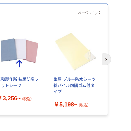
ページ：
1
／
2
アウトレッ
次のスライド
三和製作所 抗菌防臭フ
亀屋 ブルー防水シーツ
介援隊 介
ラットシーツ
綿パイル四隅ゴム付タ
ル防水シーツ 
イプ
介援隊 U07
￥3,256~
（税込）
￥5,198~
￥1,401
（税込）