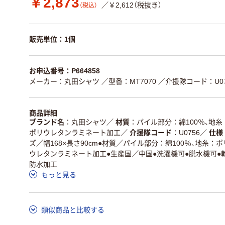
￥2,873
／￥2,612（税抜き）
（税込）
販売単位：1個
お申込番号：P664858
メーカー：丸田シャツ
／型番：MT7070
／介援隊コード：U07
商品詳細
ブランド名
丸田シャツ
／
材質
パイル部分：綿100％、地糸
ポリウレタンラミネート加工
／
介援隊コード
U0756
／
仕様
ズ／幅168×長さ90cm●材質／パイル部分：綿100％、地糸：
ウレタンラミネート加工●生産国／中国●洗濯機可●脱水機可●乾燥
防水加工
もっと見る
類似商品と比較する