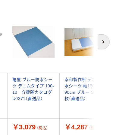
次へ
シ
亀屋 ブルー防水シー
幸和製作所 デニム防
三和製作
ツ デニムタイプ 100-
水シーツ 幅170×長さ
フラット
10 介援隊カタログ
90cm ブルー SE06 1
ボリー 00
U0371（直送品）
枚（直送品）
枚
￥3,079
￥4,287
￥3,6
（税込）
（税込）