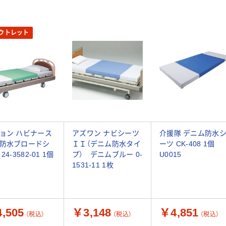
ウトレット
ョン ハビナース
アズワン ナビシーツ
介援隊 デニム防水
防水ブロードシ
ＩＩ（デニム防水タイ
ーツ CK-408 1個
24-3582-01 1個
プ） デニムブルー 0-
U0015
1531-11 1枚
,505
￥3,148
￥4,851
（税込）
（税込）
（税込）