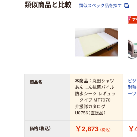
類似商品と比較
類似スペック品を探す
ア
本商品：
丸田シャツ
ピジ
商品名
あんしん抗菌パイル
耐熱
防水シーツ レギュラ
ーツ 
ータイプ MT7070
介援隊カタログ
U0756（直送品）
￥2,873
￥4
価格（税込）
（税込）