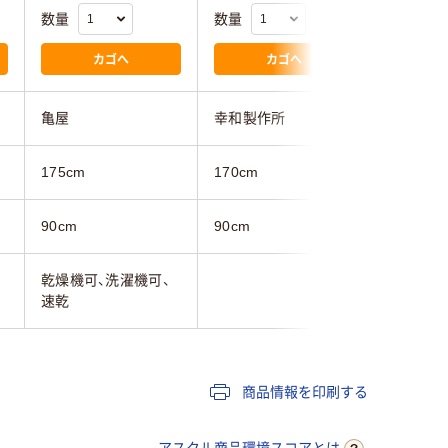
数量
数量
数量
カゴへ
カゴへ
亀屋
幸和製作所
三和製作
175cm
170cm
150cm
90cm
90cm
乾燥機可、洗濯機可、
抗菌、防
速乾
商品情報を印刷する
アスクル商品環境スコアとは