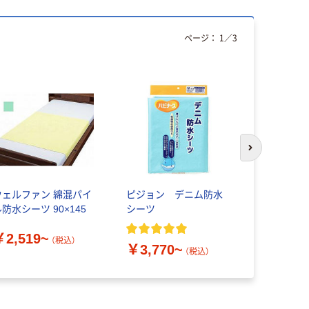
ページ：
1
／
3
次のスライド
ウェルファン 綿混パイ
ピジョン デニム防水
亀屋 ブル
防水シーツ 90×145
シーツ
綿パイル四
イプ
￥2,519~
（税込）
￥3,770~
￥5,198
（税込）