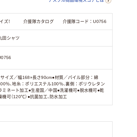
サイズ！ 介援隊カタログ 介援隊コード：U0756
丸田シャツ
U0756
●サイズ／幅168×長さ90cm●材質／パイル部分：綿
100％、地糸：ポリエステル100％、裏側：ポリウレタン
ラミネート加工●生産国／中国●洗濯機可●脱水機可●乾
燥機可（120℃）●抗菌加工、防水加工