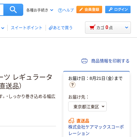
ヘルプ
各種お手続き
0
スイートポイント
あとで買う
カゴ
点
商品情報を印刷する
ーツ レギュラータ
お届け日：8月21日（金）まで
（直送品）
す。・しっかり巻き込める幅広
お届け先：
直送品
株式会社ケアマックスコーポ
レーション