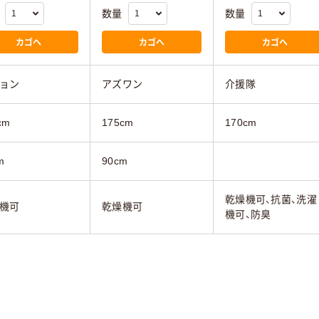
数量
数量
カゴへ
カゴへ
カゴへ
ョン
アズワン
介援隊
cm
175cm
170cm
m
90cm
乾燥機可、抗菌、洗濯
機可
乾燥機可
機可、防臭