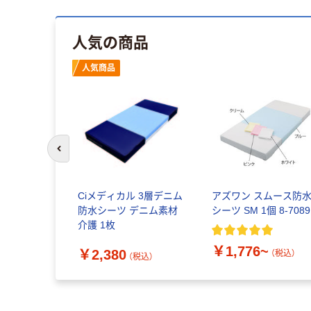
人気の商品
人気商品
前のスライドへ
Ciメディカル 3層デニム
アズワン スムース防
防水シーツ デニム素材
シーツ SM 1個 8-7089
介護 1枚
￥1,776~
￥2,380
（税込）
（税込）