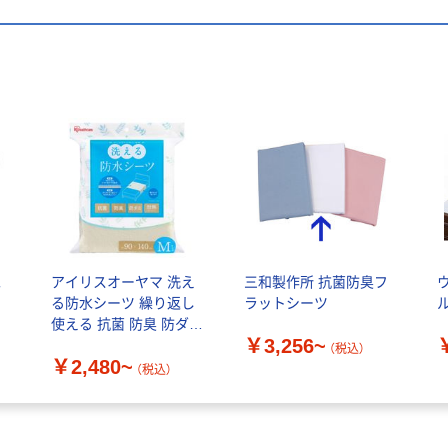
水
アイリスオーヤマ 洗え
三和製作所 抗菌防臭フ
る防水シーツ 繰り返し
ラットシーツ
ル
使える 抗菌 防臭 防ダニ
￥3,256~
耐熱 吸水シート
（税込）
￥2,480~
（税込）