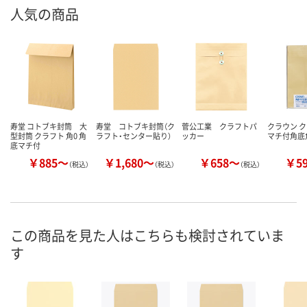
人気の商品
寿堂 コトブキ封筒 大
寿堂 コトブキ封筒（ク
菅公工業 クラフトパ
クラウン 
型封筒 クラフト 角0 角
ラフト・センター貼り）
ッカー
マチ付角底角
底マチ付
￥885～
￥1,680～
￥658～
￥5
（税込）
（税込）
（税込）
この商品を見た人はこちらも検討されていま
す