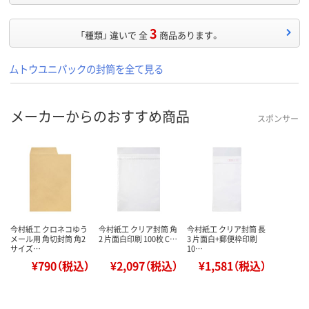
3
「種類」 違いで 全
商品あります。
ムトウユニパックの封筒を全て見る
メーカーからのおすすめ商品
スポンサー
今村紙工 クロネコゆう
今村紙工 クリア封筒 角
今村紙工 クリア封筒 長
メール用 角切封筒 角2
2 片面白印刷 100枚 C…
3 片面白+郵便枠印刷
サイズ…
10…
¥790（税込）
¥2,097（税込）
¥1,581（税込）