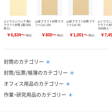
ムトウユニパック 角0
山櫻 クラフト封筒 クラ
山櫻 クラフト封筒 クラ
ムトウユニ
クラフト封筒 1箱（500
フトCoC 100
フトCoC 85
クラフト封筒
枚入）
（500枚入…
￥6,834～
￥800～
￥1,001～
￥7,4
（税込）
（税込）
（税込）
封筒のカテゴリー
封筒/伝票/帳簿のカテゴリー
オフィス用品のカテゴリー
作業・研究用品のカテゴリー