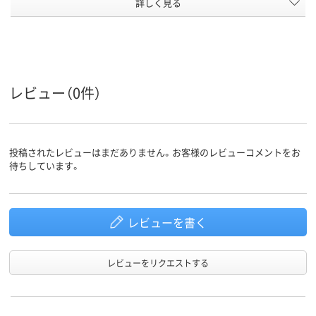
テープ/接
詳しく見る
テープ・のりなし
テープ・のりなし
テープなし
着
なし
なし
なし
〒枠
なし
なし
なし
窓の有無
レビュー（0件）
留め具の
なし
あり
なし
有無
封筒裏面
センター貼り
センター貼り
センター貼り
の貼り方
投稿されたレビューはまだありません。お客様のレビューコメントをお
アスクル
待ちしています。
商品環境
20
スコア
レビューを書く
レビューをリクエストする