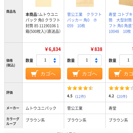
商品名
本商品：
ムトウユニ
菅公工業 クラフト
寿堂 コトブ
パック 角0 クラフト
パッカー 角0 ホ
筒 大型封筒
封筒 85 11190106 1
059 10枚
フト 角0 角
箱(500枚入)（直送品）
10048 10枚
￥6,834
￥838
数量
数量
数量
価格
(税込)
カゴへ
カゴへ
カ
評価
4.5
4.2
（
12件
）
（
20件
）
ムトウユニパック
菅公工業
寿堂
メーカー
カラーグ
ブラウン系
ブラウン系
ブラウン系
ループ