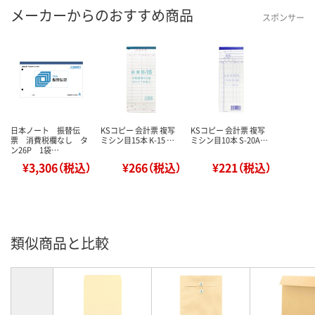
メーカーからのおすすめ商品
スポンサー
日本ノート 振替伝
KSコピー 会計票 複写
KSコピー 会計票 複写
票 消費税欄なし タ
ミシン目15本 K-15 …
ミシン目10本 S-20A…
ン26P 1袋…
¥3,306（税込）
¥266（税込）
¥221（税込）
類似商品と比較