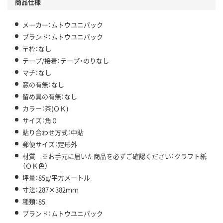
商品仕様
メーカー：ムトウユニパック
ブランド：ムトウユニパック
〒枠：なし
テープ/接着：テープ・のりなし
マチ：なし
窓の有無：なし
留め具の有無：なし
カラー：茶(ＯＫ)
サイズ：角０
貼り合わせ方式：中貼
郵便サイズ：定形外
材質 ※お手元に届いた商品を必ずご確認ください：クラフト紙
（ＯＫ色）
坪量：85g/平方メートル
寸法：287×382ｍｍ
種類：85
ブランド：ムトウユニパック