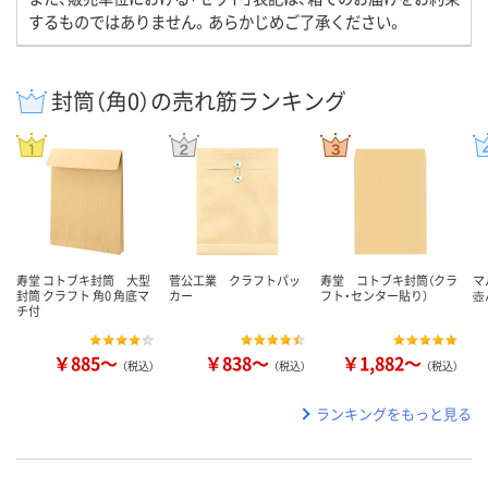
するものではありません。あらかじめご了承ください。
封筒（角0）の売れ筋ランキング
寿堂 コトブキ封筒 大型
菅公工業 クラフトパッ
寿堂 コトブキ封筒（クラ
マ
封筒 クラフト 角0 角底マ
カー
フト・センター貼り）
壺
チ付
￥885～
￥838～
￥1,882～
（税込）
（税込）
（税込）
ランキングをもっと見る