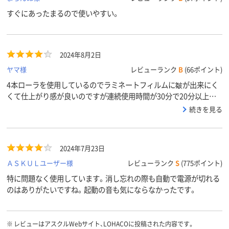
すぐにあったまるので使いやすい。
2024年8月2日
ヤマ様
レビューランク
B
(66ポイント)
4本ローラを使用しているのでラミネートフィルムに皺が出来にく
くて仕上がり感が良いのですが連続使用時間が30分で20分以上電
源OFFにしてから再度使用して下さいとの警告は納得がいきませ
続きを見る
ん。改善の余地があると思います。
2024年7月23日
ＡＳＫＵＬユーザー様
レビューランク
S
(775ポイント)
特に問題なく使用しています。消し忘れの際も自動で電源が切れる
のはありがたいですね。起動の音も気にならなかったです。
※
レビューはアスクルWebサイト、LOHACOに投稿された内容です。