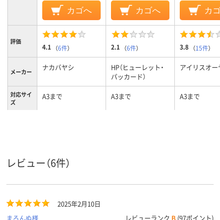
カゴへ
カゴへ
カ
評価
4.1
2.1
3.8
（
6件
）
（
6件
）
（
15件
）
ナカバヤシ
HP（ヒューレット・
アイリスオー
メーカー
パッカード）
対応サイ
A3まで
A3まで
A3まで
ズ
ウォーム
約40秒
1秒/100μm, 10
約120秒
アップ時
秒/150μm
間
6ヶ月
1年間
保証期間
レビュー（6件）
2.9kg
約3.5kg
質量
2025年2月10日
まろんぬ様
レビューランク
B
(97ポイント)