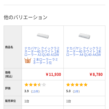
他のバリエーション
商品名
ナカバヤシ クイックラミ
ナカバヤシ クイックラミ
ネーター40 ホワイト 2本
ネーター40 ホワイト 2本
ローラー A3 QL40-A32W
ローラー A4 QL40-A42W
２本ローラーラミ
ネーター 3 位
価格
￥11,930
￥8,780
(税込)
評価
3.9
5.0
（
15件
）
（
3件
）
1台
1台
販売単位