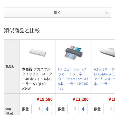
開く
類似商品と比較
商品名
本商品：
ナカバヤシ
HP ヒューレットパ
A3ラミネータ
クイックラミネータ
ッカード ラミネー
LFA34AR-W(5
ー40 ホワイト 4本ロ
ター Smart Lami A3
アイリスオー
ーラー A3 QL40-
4本ローラー LB0302
本ローラー
A34W
1台
￥19,580
￥13,200
￥18
数量
数量
数量
価格
(税込)