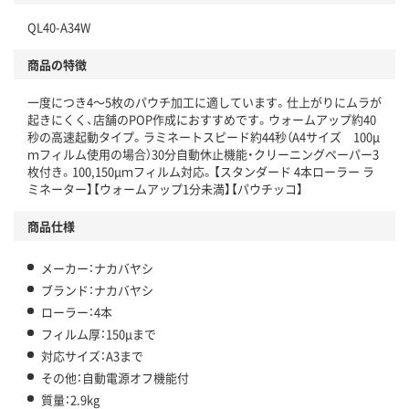
QL40-A34W
商品の特徴
一度につき4～5枚のパウチ加工に適しています。仕上がりにムラが
起きにくく、店舗のPOP作成におすすめです。ウォームアップ約40
秒の高速起動タイプ。ラミネートスピード約44秒（A4サイズ 100μ
ｍフィルム使用の場合）30分自動休止機能・クリーニングペーパー3
枚付き。100,150μｍフィルム対応。【スタンダード 4本ローラー ラ
ミネーター】【ウォームアップ1分未満】【パウチッコ】
商品仕様
メーカー：ナカバヤシ
ブランド：ナカバヤシ
ローラー：4本
フィルム厚：150μまで
対応サイズ：A3まで
その他：自動電源オフ機能付
質量：2.9kg