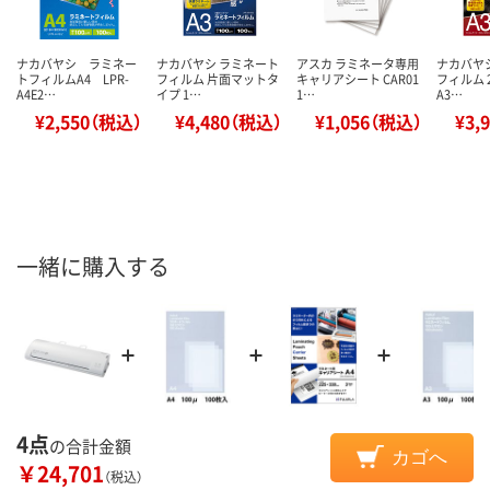
ナカバヤシ ラミネー
ナカバヤシ ラミネート
アスカ ラミネータ専用
ナカバヤ
トフィルムA4 LPR-
フィルム 片面マットタ
キャリアシート CAR01
フィルム 
A4E2…
イプ 1…
1…
A3…
¥2,550（税込）
¥4,480（税込）
¥1,056（税込）
¥3,
一緒に購入する
4点
の合計金額
カゴへ
￥24,701
（税込）