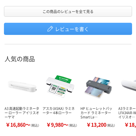
この商品のレビューを全て見る
レビューを書く
人気の商品
A3 高速起動ラミネータ
アスカ（ASKA） ラミネ
HP ヒューレットパッ
A3ラミネ
ー ローラー アイリスオ
ーター 4本ローラー
カード ラミネーター
LFA34AR-W
ーヤマ
Smart La…
イリスオ…
￥16,860～
￥9,980～
￥13,200
￥18,
（税込）
（税込）
（税込）