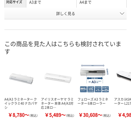
A3まで
A4まで
対応サイズ
詳しく見る
2本
2本
ローラー
P692225
P692227
お申込番号
あり
あり
在庫
この商品を見た人はこちらも検討されていま
8月10日（月）
8月10日（月）
お届け日
す
数量
数量
カゴへ
カゴへ
A4/A3 ラミネーター ク
アイリスオーヤマ ラミ
フェローズ A3 ラミネ
アスカ（ASK
イックラミ40 ナカバヤ
ネーター 本体 A4/A3対
ーター 6本ローラー
ーター L217
シ
応 2本ロ…
￥8,780～
￥5,489～
￥30,608～
￥4,9
（税込）
（税込）
（税込）