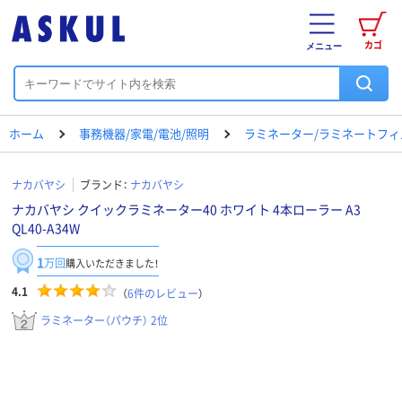
カゴ
メニュー
ホーム
事務機器/家電/電池/照明
ラミネーター/ラミネートフィ
ナカバヤシ
ブランド：
ナカバヤシ
ナカバヤシ クイックラミネーター40 ホワイト 4本ローラー A3
QL40-A34W
1
万回
購入いただきました！
4.1
（
6
件のレビュー
）
ラミネーター（パウチ） 2位