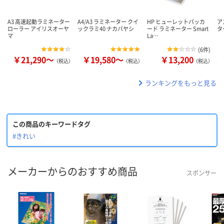
A3 高速起動ラミネーター
A4/A3 ラミネーター クイ
HP ヒューレットパッカ
ア
ローラー アイリスオーヤ
ックラミ40 ナカバヤシ
ード ラミネーター Smart
タ
マ
La…
(
6件
)
￥21,290～
￥19,580～
￥13,200
（税込）
（税込）
（税込）
ランキングをもっと見る
この商品のキーワードタグ
#きれい
メーカーからのおすすめ商品
スポンサー