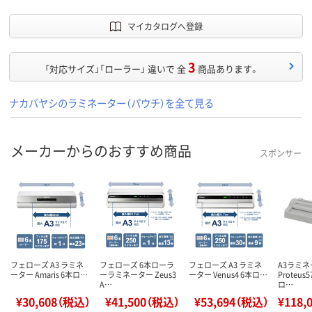
マイカタログへ登録
3
「対応サイズ」「ローラー」 違いで 全
商品あります。
ナカバヤシのラミネーター（パウチ）を全て見る
メーカーからのおすすめ商品
スポンサー
フェローズ A3 ラミネ
フェローズ 6本ローラ
フェローズ A3 ラミネ
A3ラミ
ーター Amaris 6本ロ…
ーラミネーター Zeus3
ーター Venus4 6本ロ…
Proteus5
A…
ロ…
¥30,608（税込）
¥41,500（税込）
¥53,694（税込）
¥118,