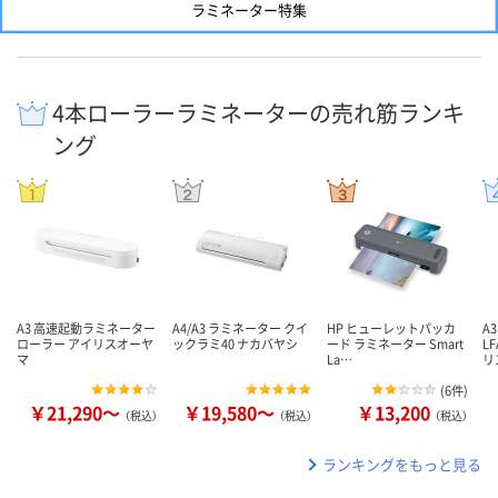
ラミネーター特集
4本ローラーラミネーターの売れ筋ランキ
ング
A3 高速起動ラミネーター
A4/A3 ラミネーター クイ
HP ヒューレットパッカ
A
ローラー アイリスオーヤ
ックラミ40 ナカバヤシ
ード ラミネーター Smart
LF
マ
La…
リ
(
6件
)
￥21,290～
￥19,580～
￥13,200
（税込）
（税込）
（税込）
ランキングをもっと見る