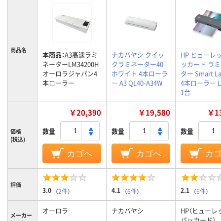
商品名
本商品：
A3高速ラミ
ナカバヤシ クイッ
HP ヒューレ
ネーターLM34200H
クラミネーター40
ッカード ラ
オーロラジャパン4
ホワイト 4本ローラ
ター Smart La
本ローラー
ー A3 QL40-A34W
4本ローラー L
1台
￥20,390
￥19,580
￥13
数量
数量
数量
価格
(税込)
カゴへ
カゴへ
カ
評価
3.0
4.1
2.1
（
2件
）
（
6件
）
（
6件
）
オーロラ
ナカバヤシ
HP（ヒューレ
メーカー
パッカード）