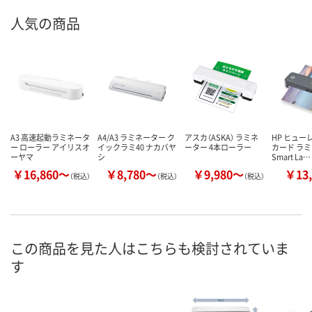
人気の商品
A3 高速起動ラミネータ
A4/A3 ラミネーター ク
アスカ（ASKA） ラミネ
HP ヒュー
ー ローラー アイリスオ
イックラミ40 ナカバヤ
ーター 4本ローラー
カード ラ
ーヤマ
シ
Smart La…
￥16,860～
￥8,780～
￥9,980～
￥13,
（税込）
（税込）
（税込）
この商品を見た人はこちらも検討されていま
す