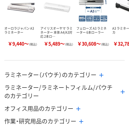
オーロラジャパン A3
アイリスオーヤマ ラミ
フェローズ A3 ラミネ
A3 ラミネ
ラミネーター
ネーター 本体 A4/A3対
ーター 6本ローラー
カ
応 2本ロ…
￥9,440～
￥5,489～
￥30,608～
￥32,7
（税込）
（税込）
（税込）
ラミネーター（パウチ）のカテゴリー
ラミネーター/ラミネートフィルム/パウチ
のカテゴリー
オフィス用品のカテゴリー
作業・研究用品のカテゴリー