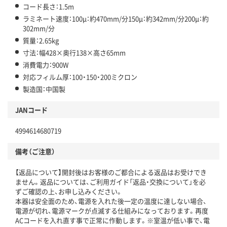
コード長さ：1.5m
ラミネート速度：100μ：約470mm/分150μ：約342mm/分200μ：約
302mm/分
質量：2.65kg
寸法：幅428×奥行138×高さ65mm
消費電力：900W
対応フィルム厚：100・150・200ミクロン
製造国：中国製
JANコード
4994614680719
備考（ご注意）
【返品について】開封後はお客様のご都合による返品はお受けでき
ません。返品については、ご利用ガイド「返品・交換について」を必
ずご確認の上、お申し込みください。
本器は安全面のため、電源を入れた後一定の温度に達しない場合、
電源が切れ、電源マークが点滅する仕組みになっております。再度
ACコードを入れ直す事で正常に作動します。※室温が低い事で、電