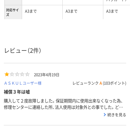
対応サイ
A3まで
A3まで
A3まで
ズ
ウォーム
約90秒
約40秒
1秒/100μm, 1
アップ時
秒/150μm
間
2.65kg
2.9kg
質量
レビュー（2件）
2023年4月19日
ＡＳＫＵＬユーザー様
レビューランク
A
(103ポイント)
補償３年は嘘
購入して２度故障しました。保証期間内に使用出来なくなった為、
修理センターに連絡した所、法人使用は対象外との事でした。どこ
かに記載されたいるのでしょうか？
続きを見る