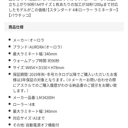
立ち上がり90秒！A4サイズ１枚あたりの加工が38秒！200μまで対応
したモデルがこの価格！【スタンダード 4本ローラー ラミネーター】
【パウチッコ】
商品仕様
メーカー：オーロラ
ブランド：AURORA（オーロラ）
最大ラミネート幅：340mm
ウォームアップ時間：約90秒
サイズ：W454×D150×H78mm
保証期間：2019年秋・冬号カタログ以降でご購入いただいたお客
様は3年保証の対象となります。（※メーカーお問い合わせの際
にアスクルでのご購入履歴がわかる納品書のご提示をお願い致
します。）
メーカー品番：LM34200H
ローラー：4本
最大ラミネート幅：340mm
対応サイズ：A3まで
その他：自動電源オフ機能付