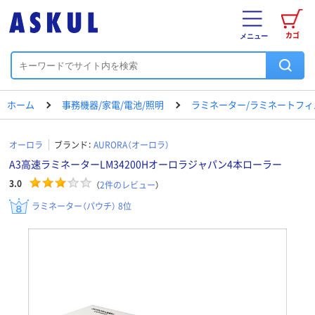
カゴ
メニュー
ホーム
事務機器/家電/電池/照明
ラミネーター/ラミネートフィ
オーロラ
ブランド：
AURORA（オーロラ）
A3高速ラミネーターLM34200Hオーロラジャパン4本ローラー
3.0
（
2
件のレビュー
）
ラミネーター（パウチ） 8位