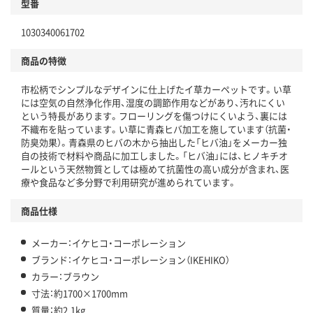
型番
1030340061702
商品の特徴
市松柄でシンプルなデザインに仕上げたイ草カーペットです。い草
には空気の自然浄化作用、湿度の調節作用などがあり、汚れにくい
という特長があります。フローリングを傷つけにくいよう、裏には
不織布を貼っています。い草に青森ヒバ加工を施しています（抗菌・
防臭効果）。青森県のヒバの木から抽出した「ヒバ油」をメーカー独
自の技術で材料や商品に加工しました。「ヒバ油」には、ヒノキチオ
ールという天然物質としては極めて抗菌性の高い成分が含まれ、医
療や食品など多分野で利用研究が進められています。
商品仕様
メーカー：イケヒコ・コーポレーション
ブランド：イケヒコ・コーポレーション（IKEHIKO）
カラー：ブラウン
寸法：約1700×1700mm
質量：約2.1kg