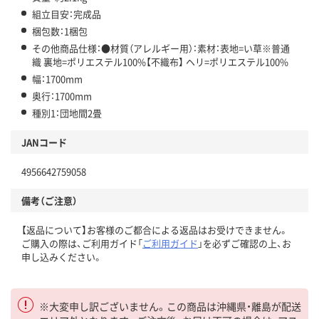
組立目安：完成品
梱包数：1梱包
その他商品仕様：●材質（アレルギー用）：素材：表地=い草※普通
織 裏地=ポリエステル100%【不織布】 ヘリ=ポリエステル100%
幅：1700mm
奥行：1700mm
種別1：団地間2畳
JANコード
4956642759058
備考（ご注意）
【返品について】お客様のご都合による返品はお受けできません。
ご購入の際は、ご利用ガイド「
ご利用ガイド
」を必ずご確認の上、お
申し込みください。
※大変申し訳ございません。この商品は沖縄県・離島が配送