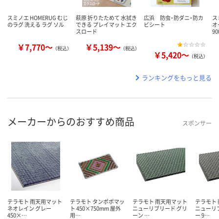
スミノエ HOMERUG むじ
萩原 折りたためて 水拭き
広浜 防虫・防ダニ・防カ
ス
のラグ 洗える ラグ ソル
できる プレイマット エク
ビシート
オ
スロード
9
￥7,770～
￥5,139～
（税込）
（税込）
￥5,420～
（税込）
ランキングをもっと見る
メーカーからのおすすめ商品
スポンサー
テラモト 雨天用マット
テラモト タンポポマッ
テラモト 雨天用マット
テラモト
ネオレイン グレー
ト 450×750mm 屋外
ニューリブリード グリ
ニューリ
450×…
用…
ーン …
ー 9…