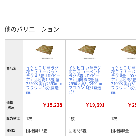
他のバリエーション
イケヒコ い草ラグ
イケヒコ い草ラグ
イケヒコ い
商品名
花ござ カーペット
花ござ カーペット
花ござ カー
ラグ 4.5畳 『DXピー
ラグ 6畳 『DXピー
ラグ 8畳 『D
ア』 団地間4.5畳 幅
ア』 団地間6畳 幅
ア』 団地間8畳
2550×奥行2550mm
2550×奥行3400mm
3400×奥行3
ブラウン 1枚（直送
ブラウン 1枚（直送
ブラウン 1枚
品）
品）
品）
価格
￥15,228
￥19,691
￥25
(税込)
1枚
1枚
1枚
販売単位
団地間4.5畳
団地間6畳
団地間8畳
種別1