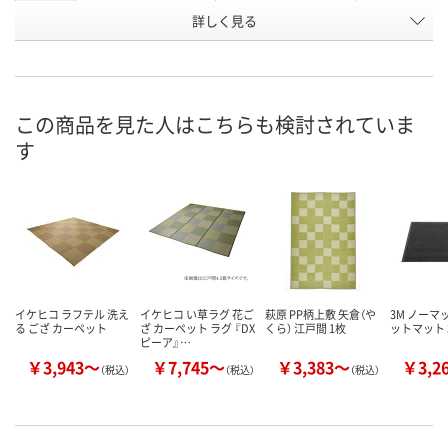
お申込番
詳しく見る
P698846
P698848
P698796
号
直送品
直送品
直送品
在庫
8月27日（木）まで
8月24日（月）まで
8月27日（木）
お届け日
この商品を見た人はこちらも検討されていま
す
数量
数量
数量
カゴへ
カゴへ
カ
イケヒコ ラフテル 洗え
イケヒコ い草ラグ 花ご
萩原 PP柄上敷 矢倉（や
3M ノーマ
る ござ カーペット
ざ カーペット ラグ 『DX
くら） 江戸間 1枚
ットマット 3
ピーア』…
￥3,943～
￥7,745～
￥3,383～
￥3,2
（税込）
（税込）
（税込）