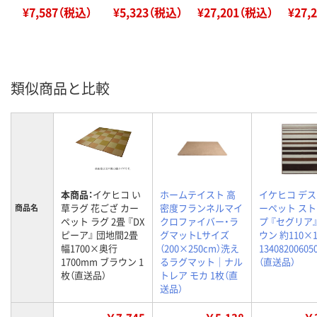
¥7,587（税込）
¥5,323（税込）
¥27,201（税込）
¥27,
類似商品と比較
本商品：
イケヒコ い
ホームテイスト 高
イケヒコ デ
草ラグ 花ござ カー
密度フランネルマイ
ーペット ス
商品名
ペット ラグ 2畳 『DX
クロファイバー・ラ
プ 『セグリア
ピーア』 団地間2畳
グマットLサイズ
ウン 約110×1
幅1700×奥行
（200×250cm）洗え
13408200605
1700mm ブラウン 1
るラグマット｜ナル
（直送品）
枚（直送品）
トレア モカ 1枚（直
送品）