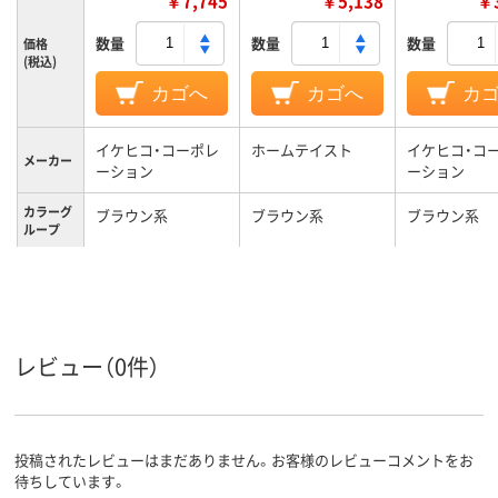
￥7,745
￥5,138
￥3
数量
数量
数量
価格
(税込)
カゴへ
カゴへ
カ
イケヒコ・コーポレ
ホームテイスト
イケヒコ・コ
メーカー
ーション
ーション
カラーグ
ブラウン系
ブラウン系
ブラウン系
ループ
約2.1kg
約1.5kg
質量
レビュー（0件）
投稿されたレビューはまだありません。お客様のレビューコメントをお
待ちしています。