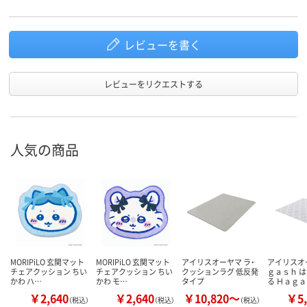
レビューを書く
レビューをリクエストする
人気の商品
MORIPiLO 玄関マット
MORIPiLO 玄関マット
アイリスオーヤマ ラ・
アイリスオ
チェアクッション ちい
チェアクッション ちい
クッションラグ 低反発
ｇａｓｈ 
かわ ハ…
かわ モ…
タイプ
る Ｈａｇ
￥2,640
￥2,640
￥10,820～
￥5,
（税込）
（税込）
（税込）