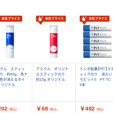
本気プライス
本気プライス
本気プライス
クル スティッ
アスクル オリジナ
トンボ鉛筆【PIT】ス
り 約40g 色ナ
ルスティックのり
ィックのり 消えい
色が消えるタイ
約10g オリジナル
ろピットS PT-T
オリジナル
5本
02
￥68
￥492
（税込）
（税込）
（税込）