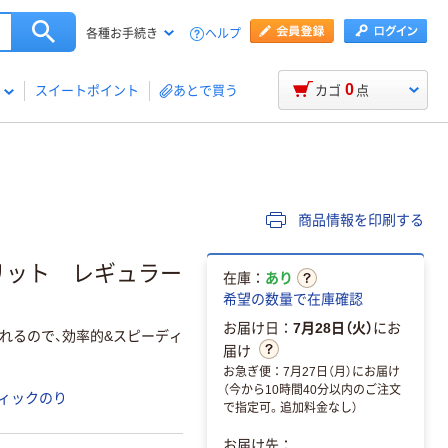
ヘルプ
各種お手続き
0
スイートポイント
あとで買う
カゴ
点
商品情報を印刷する
リット レギュラー
在庫：
あり
希望の数量で在庫確認
お届け日：
7月28日（火）
にお
れるので、効率的&スピーディ
届け
お急ぎ便：7月27日（月）にお届け
（今から10時間40分以内のご注文
ィックのり
で指定可。追加料金なし）
お届け先：