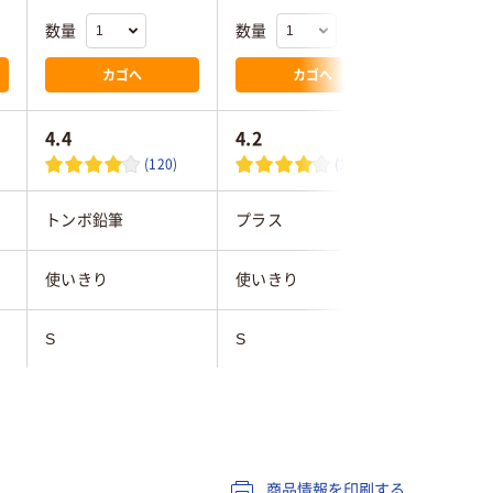
数量
数量
数量
カゴへ
カゴへ
4.4
4.2
4.1
(120)
(103)
トンボ鉛筆
プラス
コクヨ
使いきり
使いきり
使いきり
S
S
S
強力
強力
通常
スティック
スティック
スティッ
商品情報を印刷する