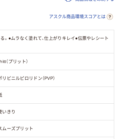
ホワイト系
レッド系
アスクル商品環境スコアとは
60
る。●ムラなく塗れて、仕上がりキレイ●伝票やレシート
Pritt（プリット）
ポリビニルピロリドン（PVP）
紙
使いきり
スムーズプリット