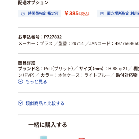
配送オプション
￥385
時間帯指定 指定可
置き場所指定 利用
（税込）
お申込番号：P727832
メーカー：プラス
／型番：29714
／JANコード：4977564650
商品詳細
ブランド名
Pritt（プリット）
／
サイズ（mm）
H 88 φ 21
／
糊
ン（PVP）
／
カラー
本体ケース：ライトブルー
／
貼付対応物
もっと見る
類似商品と比較する
一緒に購入する