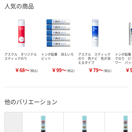
人気の商品
アスクル オリジナル
トンボ鉛筆 消えいろ
アスクル スティック
トンボ鉛筆
スティックのり
ピット
のり 色ナビ 色が消
クのり ピ
えるタイプ
ワー パッ
￥68～
￥99～
￥79～
￥
（税込）
（税込）
（税込）
他のバリエーション