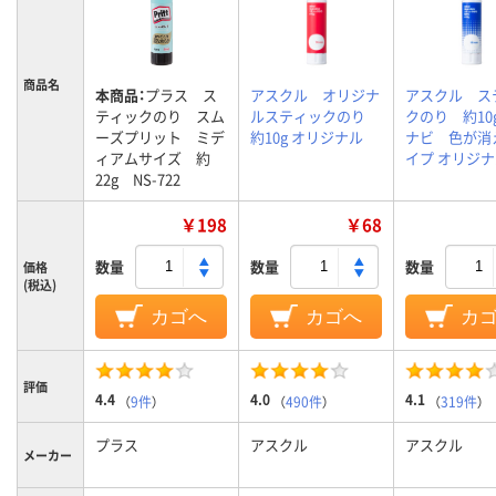
商品名
本商品：
プラス ス
アスクル オリジナ
アスクル ス
ティックのり スム
ルスティックのり
クのり 約10
ーズプリット ミデ
約10g オリジナル
ナビ 色が消
ィアムサイズ 約
イプ オリジ
22g NS-722
￥198
￥68
数量
数量
数量
価格
(税込)
カゴへ
カゴへ
カ
評価
4.4
4.0
4.1
（
9件
）
（
490件
）
（
319件
）
プラス
アスクル
アスクル
メーカー