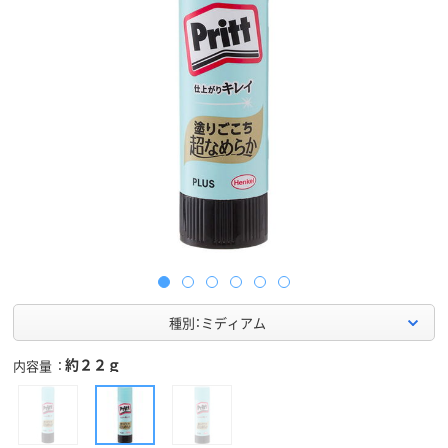
種別：ミディアム
約２２ｇ
内容量