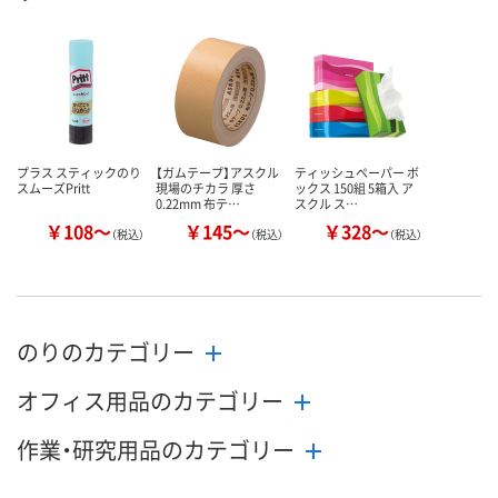
数量
数量
数量
カゴへ
カゴへ
カ
プラス スティックのり
【ガムテープ】アスクル
ティッシュペーパー ボ
スムーズPritt
現場のチカラ 厚さ
ックス 150組 5箱入 ア
0.22mm 布テ…
スクル ス…
￥108～
￥145～
￥328～
（税込）
（税込）
（税込）
のりのカテゴリー
オフィス用品のカテゴリー
作業・研究用品のカテゴリー