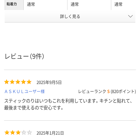
通常
通常
通常
粘着力
詳しく見る
スティック
スティック
スティック
形状
ブルー系
カラーグ
ループ
アスクル
商品環境
40
40
レビュー（9件）
スコア
2025年9月5日
ＡＳＫＵＬユーザー様
レビューランク
S
(820ポイント)
スティックのりはいつもこれを利用しています。キチンと貼れて、
最後まで使えるので安心です。
2025年1月21日