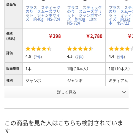
商品名
プラス スティック
プラス スティック
プラス ステ
のり スムーズプリ
のり スムーズプリ
のり スムー
ット ジャンボサイ
ット ジャンボサイ
ット ミディ
ズ 約40g NS-724
ズ 約40g 10本
イズ 約22g 
NS-724
本 NS-722
価格
￥298
￥2,780
￥1
(税込)
評価
4.5
4.5
4.4
（
7件
）
（
7件
）
（
9件
）
1本
1箱（10本入）
1箱（10本入）
販売単位
ジャンボ
ジャンボ
ミディアム
種別
詳しく見る
約４０ｇ
約４０ｇ
約２２ｇ
内容量
お申込番
P727831
P727836
P727835
号
あり
1点
3点
在庫
この商品を見た人はこちらも検討されていま
す
8月8日（土）
8月8日（土）
8月8日（土）
お届け日