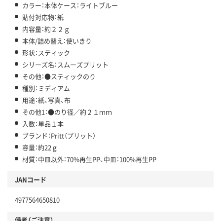
カラー：本体ケース：ライトブルー
貼付対応物：紙
内容量：約２２ｇ
本体/詰め替え：使いきり
形状：スティック
シリーズ名：スムーズプリット
その他：●スティックのり
種別：ミディアム
用途：紙、写真、布
その他1：●のり径／約２１ｍｍ
入数：単品１本
ブランド：Pritt（プリット）
容量：約22ｇ
材質：中皿以外：70%再生PP、中皿：100%再生PP
JANコード
4977564650810
備考（ご注意）