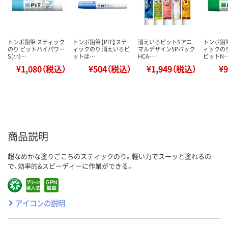
トンボ鉛筆 スティック
トンボ鉛筆【PIT】ステ
消えいろピットSアニ
トンボ鉛筆
のり ピットハイパワー
ィックのり 消えいろピ
マルデザイン5Pパック
ィックの
S(小)…
ットほ…
HCA-…
ピットN
¥1,080（税込）
¥504（税込）
¥1,949（税込）
¥
商品説明
超なめかな塗りごこちのスティックのり。軽い力でスーッと塗れるの
で、効率的&スピーディーに作業ができる。
アイコンの説明