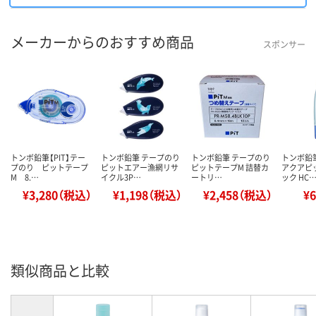
メーカーからのおすすめ商品
スポンサー
トンボ鉛筆【PIT】テー
トンボ鉛筆 テープのり
トンボ鉛筆 テープのり
トンボ鉛
プのり ピットテープ
ピットエアー漁網リサ
ピットテープM 詰替カ
アクアピ
M 8.…
イクル3P…
ートリ…
ック HC
¥3,280（税込）
¥1,198（税込）
¥2,458（税込）
¥
類似商品と比較