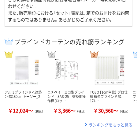
わせください。
また、販売単位における「セット」表記は、箱でのお届けをお約束
するものではありません。あらかじめご了承ください。
ブラインドカーテンの売れ筋ランキング
アルミブラインド＜遮熱
ニチベイ ヨコ型ブライ
TOSO 【1cm単位】 プロ仕
ニ
＞ 幅180cm トーソー_2
ンド SAS-25 交換用操
様 縦型ブラインド 幅
ブ
作棒（ロッ…
174…
ト
￥12,024～
￥3,366～
￥30,560～
（税込）
（税込）
（税込）
ランキングをもっと見る