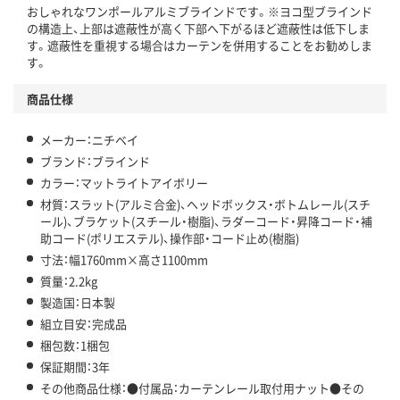
おしゃれなワンポールアルミブラインドです。※ヨコ型ブラインド
の構造上、上部は遮蔽性が高く下部へ下がるほど遮蔽性は低下しま
す。遮蔽性を重視する場合はカーテンを併用することをお勧めしま
す。
商品仕様
メーカー：ニチベイ
ブランド：ブラインド
カラー：マットライトアイボリー
材質：スラット(アルミ合金)、ヘッドボックス・ボトムレール(スチ
ール)、ブラケット(スチール・樹脂)、ラダーコード・昇降コード・補
助コード(ポリエステル)、操作部・コード止め(樹脂)
寸法：幅1760mm×高さ1100mm
質量：2.2kg
製造国：日本製
組立目安：完成品
梱包数：1梱包
保証期間：3年
その他商品仕様：●付属品：カーテンレール取付用ナット●その