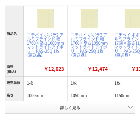
商品名
ニチベイ ポポラ2 ア
ニチベイ ポポラ2 ア
ニチベイ ポポ
ルミブラインド 幅
ルミブラインド 幅
ルミブライン
1760×高さ1000mm
1760×高さ1050mm
1760×高さ1
マットライトアイボ
マットライトアイボ
マットライト
リー PAS-25Q 1枚
リー PAS-25Q 1枚
リー PAS-25Q
（直送品）
（直送品）
（直送品）
価格
￥12,023
￥12,474
￥12
(税込)
1枚
1枚
1枚
販売単位
1000mm
1050mm
1150mm
高さ
お申込番
詳しく見る
P837177
P837180
P837181
号
直送品
直送品
直送品
在庫
8月26日（水）まで
8月26日（水）まで
8月26日（水）
お届け日