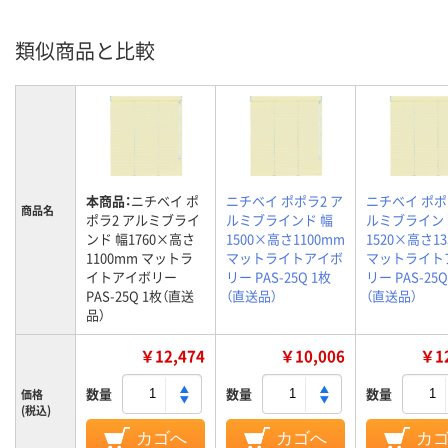
類似商品と比較
本商品：
ニチベイ ポ
ニチベイ ポポラ2 ア
ニチベイ ポポ
商品名
ポラ2 アルミブライ
ルミブラインド 幅
ルミブライン
ンド 幅1760×高さ
1500×高さ1100mm
1520×高さ1
1100mm マットラ
マットライトアイボ
マットライト
イトアイボリー
リー PAS-25Q 1枚
リー PAS-25Q
PAS-25Q 1枚（直送
（直送品）
（直送品）
品）
￥12,474
￥10,006
￥12
数量
数量
数量
価格
(税込)
カゴへ
カゴへ
カ