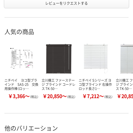
レビューをリクエストする
人気の商品
ニチベイ ヨコ型ブラ
立川機工 ファーステー
ニチベイ Sシリーズ ヨ
立川機工 
インド SAS-25 交換
ジ ブラインド コードレ
コ型ブラインド 右操作
ジ ブライン
用操作棒（ロッ…
ス TK-50…
ロッド長さ1…
ス TK-50…
￥3,366～
￥20,850～
￥7,212～
￥20,8
（税込）
（税込）
（税込）
他のバリエーション