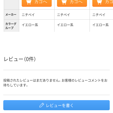
カゴへ
カゴへ
カ
ニチベイ
ニチベイ
ニチベイ
メーカー
カラーグ
イエロー系
イエロー系
イエロー系
ループ
2.5kg
1.9kg
2.1kg
質量
3年
3年
3年
保証期間
レビュー（0件）
投稿されたレビューはまだありません。お客様のレビューコメントをお
待ちしています。
レビューを書く