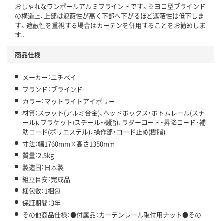
おしゃれなワンポールアルミブラインドです。※ヨコ型ブラインド
の構造上、上部は遮蔽性が高く下部へ下がるほど遮蔽性は低下しま
す。遮蔽性を重視する場合はカーテンを併用することをお勧めしま
す。
商品仕様
メーカー：ニチベイ
ブランド：ブラインド
カラー：マットライトアイボリー
材質：スラット(アルミ合金)、ヘッドボックス・ボトムレール(スチ
ール)、ブラケット(スチール・樹脂)、ラダーコード・昇降コード・補
助コード(ポリエステル)、操作部・コード止め(樹脂)
寸法：幅1760mm×高さ1350mm
質量：2.5kg
製造国：日本製
組立目安：完成品
梱包数：1梱包
保証期間：3年
その他商品仕様：●付属品：カーテンレール取付用ナット●その