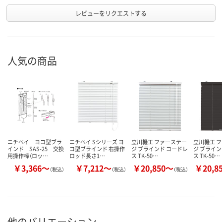
レビューをリクエストする
人気の商品
ニチベイ ヨコ型ブラ
ニチベイ Sシリーズ ヨ
立川機工 ファーステー
立川機工 
インド SAS-25 交換
コ型ブラインド 右操作
ジ ブラインド コードレ
ジ ブライン
用操作棒（ロッ…
ロッド長さ1…
ス TK-50…
ス TK-50…
￥3,366～
￥7,212～
￥20,850～
￥20,8
（税込）
（税込）
（税込）
他のバリエーション