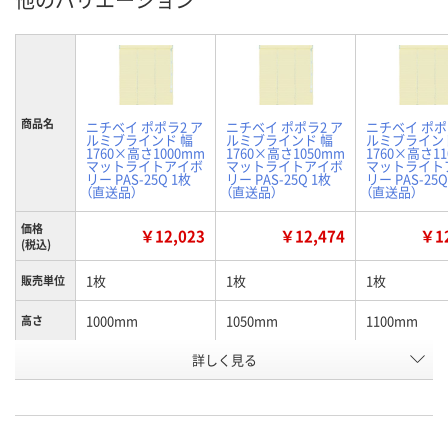
商品名
ニチベイ ポポラ2 ア
ニチベイ ポポラ2 ア
ニチベイ ポポ
ルミブラインド 幅
ルミブラインド 幅
ルミブライン
1760×高さ1000mm
1760×高さ1050mm
1760×高さ1
マットライトアイボ
マットライトアイボ
マットライト
リー PAS-25Q 1枚
リー PAS-25Q 1枚
リー PAS-25Q
（直送品）
（直送品）
（直送品）
価格
￥12,023
￥12,474
￥12
(税込)
1枚
1枚
1枚
販売単位
1000mm
1050mm
1100mm
高さ
お申込番
詳しく見る
P837177
P837180
P837179
号
直送品
直送品
直送品
在庫