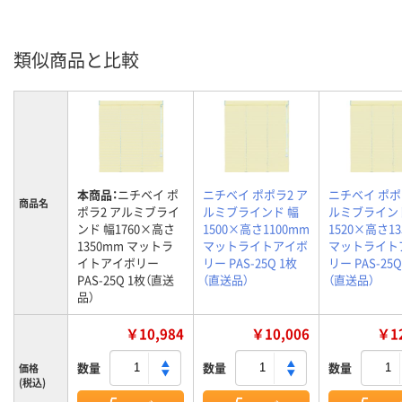
類似商品と比較
本商品：
ニチベイ ポ
ニチベイ ポポラ2 ア
ニチベイ ポポ
商品名
ポラ2 アルミブライ
ルミブラインド 幅
ルミブライン
ンド 幅1760×高さ
1500×高さ1100mm
1520×高さ1
1350mm マットラ
マットライトアイボ
マットライト
イトアイボリー
リー PAS-25Q 1枚
リー PAS-25Q
PAS-25Q 1枚（直送
（直送品）
（直送品）
品）
￥10,984
￥10,006
￥12
数量
数量
数量
価格
(税込)