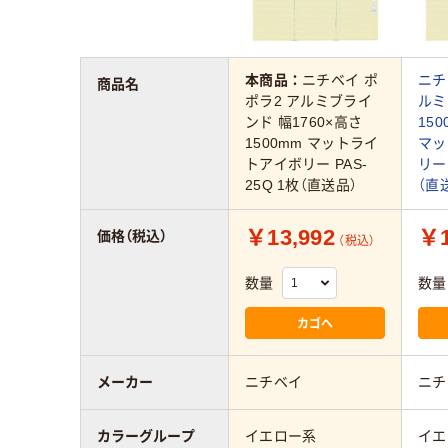
本商品：
ニチベイ ポ
ニチ
商品名
ポラ2 アルミブライ
ルミ
ンド 幅1760×高さ
150
1500mm マットライ
マッ
トアイボリー PAS-
リー 
25Q 1枚（直送品）
（直
￥13,992
￥1
価格（税込）
（税込）
数量
数量
カゴへ
メーカー
ニチベイ
ニチ
カラーグループ
イエロー系
イエ