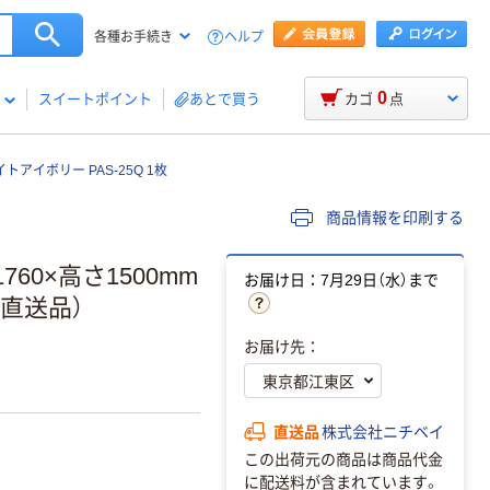
ヘルプ
各種お手続き
0
スイートポイント
あとで買う
カゴ
点
トアイボリー PAS-25Q 1枚
商品情報を印刷する
60×高さ1500mm
お届け日：7月29日（水）まで
（直送品）
お届け先：
直送品
株式会社ニチベイ
この出荷元の商品は商品代金
に配送料が含まれています。