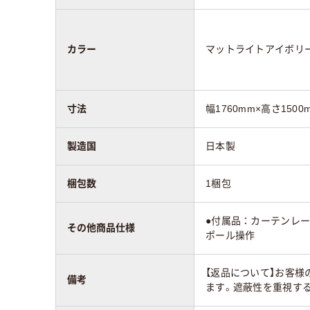
カラー
マットライトアイボリ
寸法
幅1760mm×高さ1500
製造国
日本製
梱包数
1梱包
●付属品：カーテンレ
その他商品仕様
ポール操作
【返品について】お客
備考
ます。遮蔽性を重視す