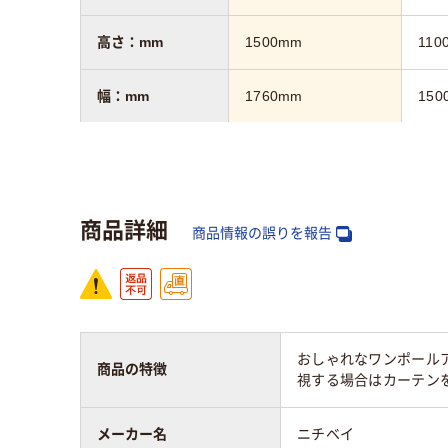
高さ：mm
1500mm
110
幅：mm
1760mm
150
質量
2.6kg
1.9k
保証期間
3年
3年
商品詳細
商品情報の誤りを報告
おしゃれなワンポール
商品の特徴
視する場合はカーテン
メーカー名
ニチベイ