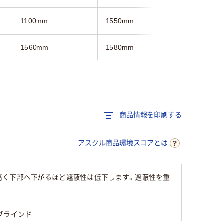
1100mm
1550mm
1000mm
1560mm
1580mm
1600mm
1.9kg
2.4kg
1.9kg
3年
3年
3年
商品情報を印刷する
アスクル商品環境スコアとは
高く下部へ下がるほど遮蔽性は低下します。遮蔽性を重
ブラインド