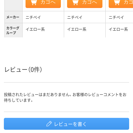
カゴへ
カゴへ
カ
ニチベイ
ニチベイ
ニチベイ
メーカー
カラーグ
イエロー系
イエロー系
イエロー系
ループ
2.5kg
1.9kg
2.1kg
質量
3年
3年
3年
保証期間
レビュー（0件）
投稿されたレビューはまだありません。お客様のレビューコメントをお
待ちしています。
レビューを書く