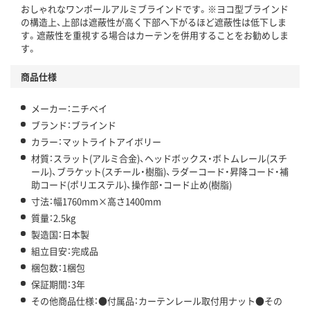
おしゃれなワンポールアルミブラインドです。※ヨコ型ブラインド
の構造上、上部は遮蔽性が高く下部へ下がるほど遮蔽性は低下しま
す。遮蔽性を重視する場合はカーテンを併用することをお勧めしま
す。
商品仕様
メーカー：ニチベイ
ブランド：ブラインド
カラー：マットライトアイボリー
材質：スラット(アルミ合金)、ヘッドボックス・ボトムレール(スチ
ール)、ブラケット(スチール・樹脂)、ラダーコード・昇降コード・補
助コード(ポリエステル)、操作部・コード止め(樹脂)
寸法：幅1760mm×高さ1400mm
質量：2.5kg
製造国：日本製
組立目安：完成品
梱包数：1梱包
保証期間：3年
その他商品仕様：●付属品：カーテンレール取付用ナット●その