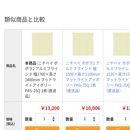
類似商品と比較
本商品：
ニチベイ ポ
ニチベイ ポポラ2 ア
ニチベイ ポポ
商品名
ポラ2 アルミブライ
ルミブラインド 幅
ルミブライン
ンド 幅1760×高さ
1500×高さ1100mm
1520×高さ1
1400mm マットラ
マットライトアイボ
マットライト
イトアイボリー
リー PAS-25Q 1枚
リー PAS-25Q
PAS-25Q 1枚（直送
（直送品）
（直送品）
品）
￥13,200
￥10,006
￥12
数量
数量
数量
価格
(税込)