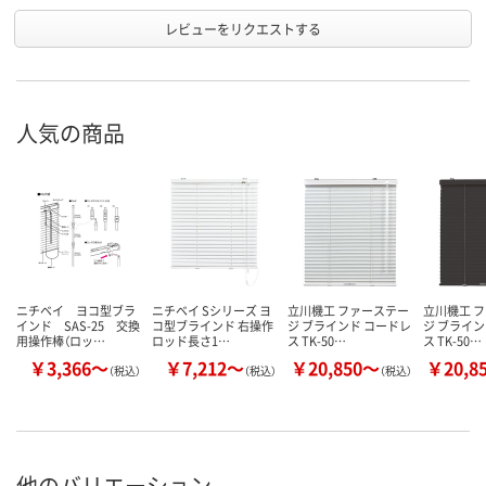
レビューをリクエストする
人気の商品
ニチベイ ヨコ型ブラ
ニチベイ Sシリーズ ヨ
立川機工 ファーステー
立川機工 
インド SAS-25 交換
コ型ブラインド 右操作
ジ ブラインド コードレ
ジ ブライン
用操作棒（ロッ…
ロッド長さ1…
ス TK-50…
ス TK-50…
￥3,366～
￥7,212～
￥20,850～
￥20,8
（税込）
（税込）
（税込）
他のバリエーション