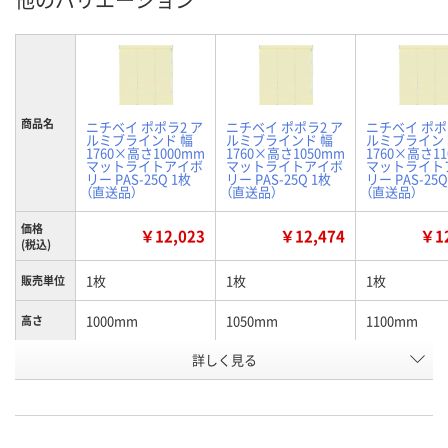
商品名
ニチベイ ポポラ2 ア
ニチベイ ポポラ2 ア
ニチベイ ポポ
ルミブラインド 幅
ルミブラインド 幅
ルミブライン
1760×高さ1000mm
1760×高さ1050mm
1760×高さ1
マットライトアイボ
マットライトアイボ
マットライト
リー PAS-25Q 1枚
リー PAS-25Q 1枚
リー PAS-25Q
（直送品）
（直送品）
（直送品）
価格
￥12,023
￥12,474
￥12
(税込)
1枚
1枚
1枚
販売単位
1000mm
1050mm
1100mm
高さ
お申込番
詳しく見る
P837177
P837180
P837179
号
直送品
直送品
直送品
在庫