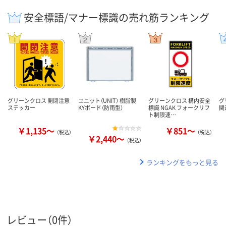
安全標語/マナー標識の売れ筋ランキング
グリーンクロス 開閉注意
ユニット（UNIT） 樹脂製
グリーンクロス 構内安全
グ
ステッカー
KYボード（防雨型）
標識 NGAK フォークリフ
関
ト制限速…
￥1,135～
￥851～
（税込）
（税込）
￥2,440～
（税込）
ランキングをもっと見る
レビュー（0件）