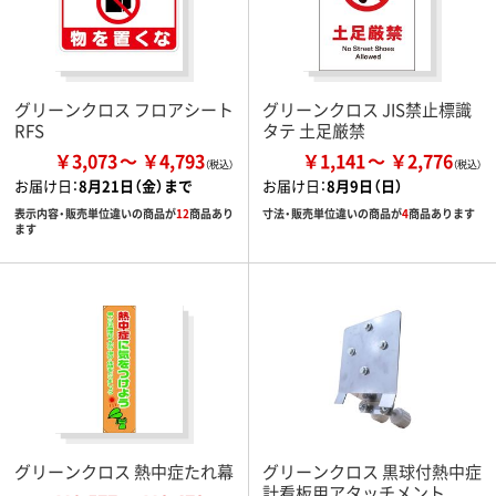
グリーンクロス フロアシート
グリーンクロス JIS禁止標識
RFS
タテ 土足厳禁
￥3,073
￥4,793
￥1,141
￥2,776
お届け日：
8月21日（金）まで
お届け日：
8月9日（日）
表示内容・販売単位違いの商品が
12
商品あり
寸法・販売単位違いの商品が
4
商品あります
ます
グリーンクロス 熱中症たれ幕
グリーンクロス 黒球付熱中症
計看板用アタッチメント