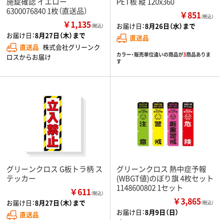
施錠確認 イエロー
PET板 縦 120x360
6300076840 1枚（直送品）
￥851
（税込）
￥1,135
お届け日：
8月26日（水）まで
（税込）
お届け日：
8月27日（木）まで
直送品
直送品
株式会社グリーンク
カラー・販売単位違いの商品が
3
商品ありま
ロスからお届け
す
グリーンクロス G板トラ柄 ス
グリーンクロス 熱中症予報
テッカー
(WBGT値)のぼり旗 4枚セット
1148600802 1セット
￥611
（税込）
￥3,865
お届け日：
8月27日（木）まで
（税込）
お届け日：
8月9日（日）
直送品