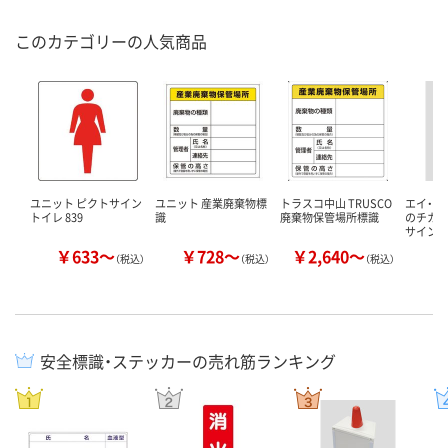
このカテゴリーの人気商品
ユニット ピクトサイン
ユニット 産業廃棄物標
トラスコ中山 TRUSCO
エイ・エ
トイレ 839
識
廃棄物保管場所標識
のチカラ
サインボ
￥633～
￥728～
￥2,640～
￥
（税込）
（税込）
（税込）
安全標識・ステッカーの売れ筋ランキング