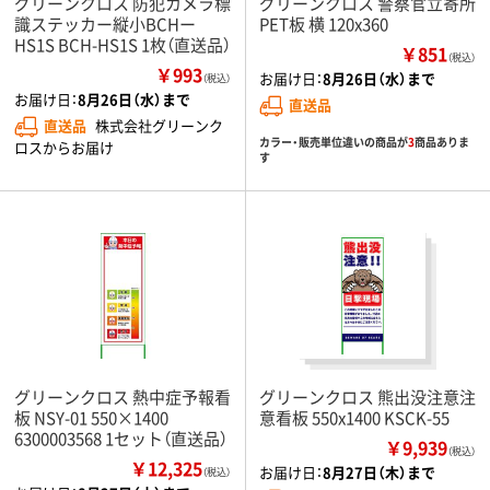
グリーンクロス 防犯カメラ標
グリーンクロス 警察官立寄所
識ステッカー縦小BCHー
PET板 横 120x360
HS1S BCH-HS1S 1枚（直送品）
￥851
（税込）
￥993
お届け日：
8月26日（水）まで
（税込）
お届け日：
8月26日（水）まで
直送品
直送品
株式会社グリーンク
カラー・販売単位違いの商品が
3
商品ありま
ロスからお届け
す
グリーンクロス 熱中症予報看
グリーンクロス 熊出没注意注
板 NSY-01 550×1400
意看板 550x1400 KSCK-55
6300003568 1セット（直送品）
￥9,939
（税込）
￥12,325
お届け日：
8月27日（木）まで
（税込）