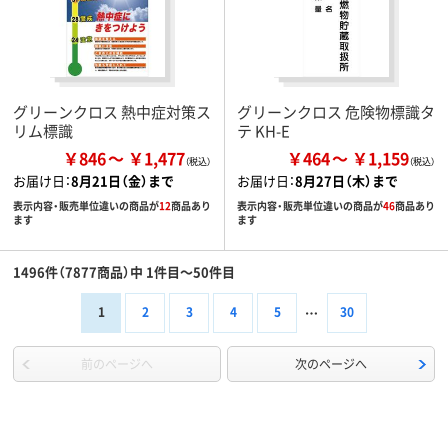
グリーンクロス 熱中症対策ス
グリーンクロス 危険物標識タ
リム標識
テ KH-E
￥846
￥1,477
￥464
￥1,159
お届け日：
8月21日（金）まで
お届け日：
8月27日（木）まで
表示内容・販売単位違いの商品が
12
商品あり
表示内容・販売単位違いの商品が
46
商品あり
ます
ます
1496件（7877商品）中 1件目～50件目
1
2
3
4
5
30
前のページへ
次のページへ