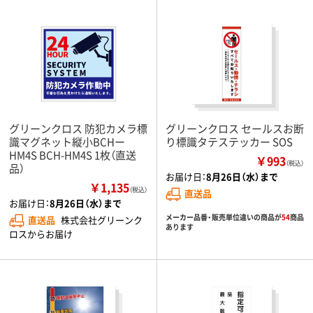
グリーンクロス 防犯カメラ標
グリーンクロス セールスお断
識マグネット縦小BCHー
り標識タテステッカー SOS
HM4S BCH-HM4S 1枚（直送
￥993
（税込）
品）
お届け日：
8月26日（水）まで
￥1,135
（税込）
直送品
お届け日：
8月26日（水）まで
メーカー品番・販売単位違いの商品が
54
商品
直送品
株式会社グリーンク
あります
ロスからお届け