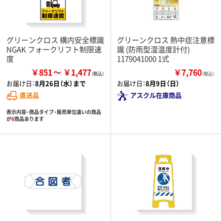
グリーンクロス 構内安全標識
グリーンクロス 熱中症注意標
NGAK フォークリフト制限速
識 (防雨型湿温度計付)
度
1179041000 1式
￥851
￥1,477
￥7,760
（税込）
お届け日：
8月26日（水）まで
お届け日：
8月9日（日）
直送品
アスクル在庫商品
表示内容・商品タイプ・販売単位違いの商品
が
6
商品あります