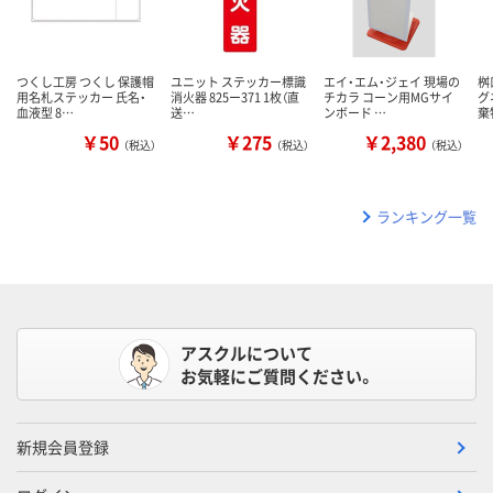
つくし工房 つくし 保護帽
ユニット ステッカー標識
エイ・エム・ジェイ 現場の
桝
用名札ステッカー 氏名・
消火器 825ー371 1枚（直
チカラ コーン用MGサイ
グ
血液型 8…
送…
ンボード …
棄
￥50
￥275
￥2,380
（税込）
（税込）
（税込）
ランキング一覧
アスクルについて
お気軽にご質問ください。
新規会員登録