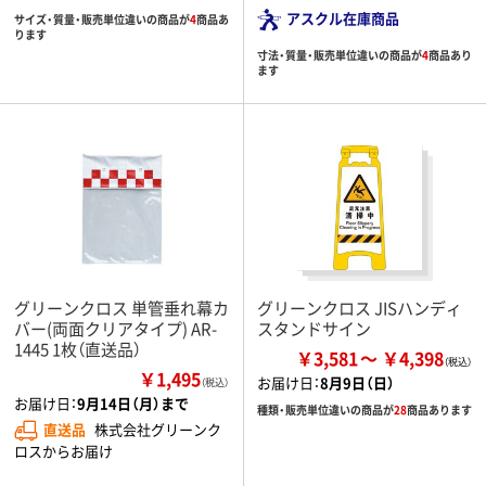
アスクル在庫商品
サイズ・質量・販売単位違いの商品が
4
商品あ
ります
寸法・質量・販売単位違いの商品が
4
商品あり
ます
グリーンクロス 単管垂れ幕カ
グリーンクロス JISハンディ
バー(両面クリアタイプ) AR-
スタンドサイン
1445 1枚（直送品）
￥3,581
￥4,398
￥1,495
お届け日：
8月9日（日）
（税込）
お届け日：
9月14日（月）まで
種類・販売単位違いの商品が
28
商品あります
直送品
株式会社グリーンク
ロスからお届け