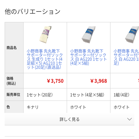
他のバリエーション
商品名
小野商事 先丸靴下
小野商事 先丸靴下
小野商事 先
サポーター付ソック
サポーター付ソック
サポーター付
ス 生成り 1セット(4
ス 白 AG220 1セット
ス 白 AG220 1
足組×5) AG210 1セ
(4足×5組)
足)
ット(20足)（直送品）
価格
￥3,750
￥3,968
(税込)
1セット（20足）
1セット（4足×5組）
1組（4足）
販売単位
キナリ
ホワイト
ホワイト
色
お申込番
詳しく見る
PU73188
PU74446
EX61633
号
直送品
8点
あり
在庫