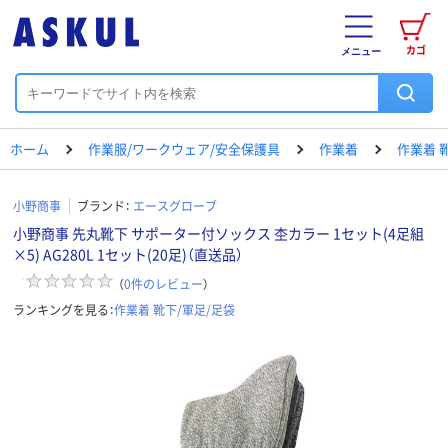
カゴ
メニュー
ホーム
作業服/ワークウェア/安全保護具
作業着
作業着 
小野商事
ブランド：
エースグローブ
小野商事 先丸靴下 サポーター付ソックス 杢カラー 1セット(4足組
×5) AG280L 1セット(20足)（直送品）
（
0
件のレビュー
）
ランキングを見る：
作業着 靴下/軍足/足袋