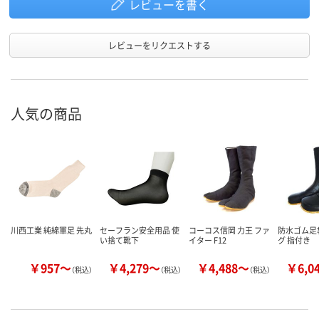
レビューを書く
レビューをリクエストする
人気の商品
川西工業 純綿軍足 先丸
セーフラン安全用品 使
コーコス信岡 力王 ファ
防水ゴム足
い捨て靴下
イター F12
グ 指付き
￥957～
￥4,279～
￥4,488～
￥6,0
（税込）
（税込）
（税込）