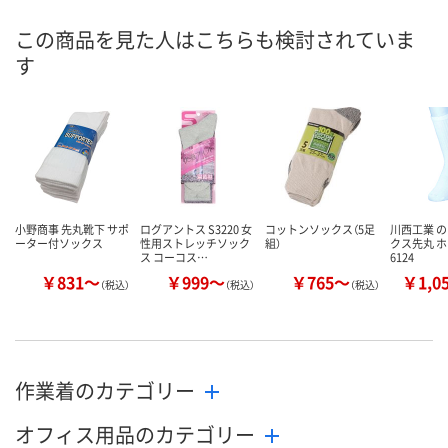
8月20日（木）まで
8月11日（火）
8月11日（火）
お届け日
この商品を見た人はこちらも検討されていま
す
数量
数量
数量
カゴへ
カゴへ
カ
小野商事 先丸靴下 サポ
ログアントス S3220 女
コットンソックス（5足
川西工業 
ーター付ソックス
性用ストレッチソック
組）
クス先丸 
ス コーコス…
6124
￥831～
￥999～
￥765～
￥1,0
（税込）
（税込）
（税込）
作業着のカテゴリー
オフィス用品のカテゴリー