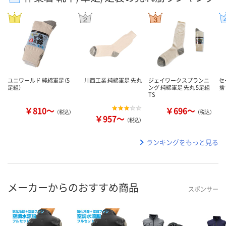
ユニワールド 純綿軍足（5
川西工業 純綿軍足 先丸
ジェイワークスプランニ
セ
足組）
ング 純綿軍足 先丸 5足組
捨
TS
￥810～
￥696～
（税込）
（税込）
￥957～
（税込）
ランキングをもっと見る
メーカーからのおすすめ商品
スポンサー