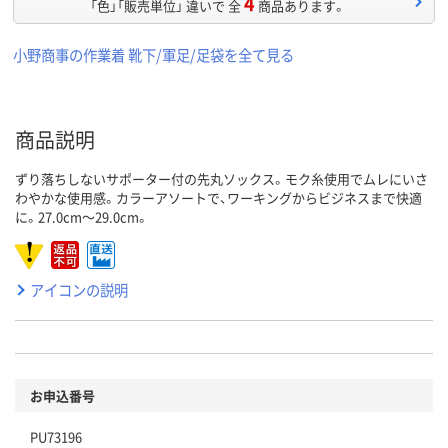
4
「色」「販売単位」 違いで 全
商品あります。
小野商事の作業着 靴下/軍足/足袋を全て見る
商品説明
ずり落ちしないサポーター付の先丸ソックス。モク糸使用でムレにいさ
わやかな使用感。カラーアソートで、ワーキングからビジネスまで快適
に。27.0cm～29.0cm。
アイコンの説明
お申込番号
PU73196