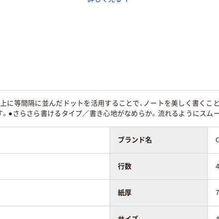
枚
100枚
50～80枚未満
41行
線上に等間隔に並んだドットを活用することで、ノートを美しく書くこと
す。●さらさら書けるタイプ／書き心地がなめらか。流れるようにスム
ブランド名
行数
紙厚