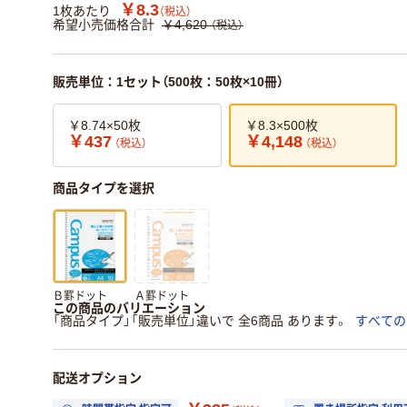
￥8.3
1枚あたり
（税込）
希望小売価格合計
￥4,620
（税込）
販売単位：1セット（500枚：50枚×10冊）
￥8.74×50枚
￥8.3×500枚
￥437
￥4,148
（税込）
（税込）
商品タイプを選択
Ｂ罫ドット
Ａ罫ドット
この商品のバリエーション
「商品タイプ」「販売単位」違いで 全6商品 あります。
すべての
配送オプション