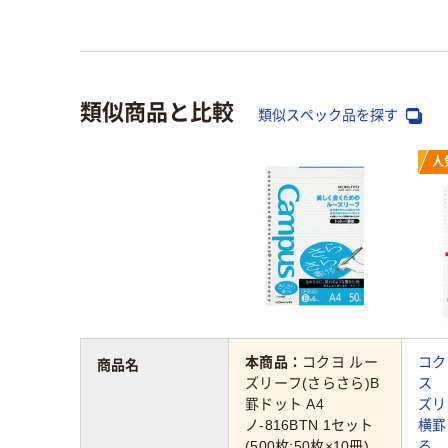
類似商品と比較
類似スペック品を探す
人
本商品：
コクヨ ルー
コク
商品名
ズリーフ(さらさら)B
ス 
罫ドット A4
ズリ
ノ-816BTN 1セット
横罫
(500枚:50枚×10冊)
る 