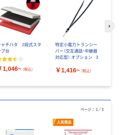
次のスライド
シャチハタ 2段式スタ
特定小電力トランシー
小林製薬 
ンプ台
バー（交互通話・中継器
ーナ
対応型） オプション _3
￥1,046~
￥263~
￥1,416~
（税込）
（税込）
ページ：
1
／
3
人気商品