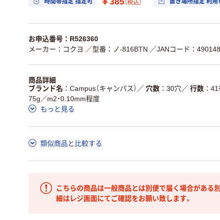
￥385
時間帯指定 指定可
置き場所指定 利用
（税込）
お申込番号：R526360
メーカー：コクヨ
／型番：ノ-816BTN
／JANコード：4901480
商品詳細
ブランド名
Campus（キャンパス）
／
穴数
30穴
／
行数
4
75g／m2・0.10mm程度
もっと見る
類似商品と比較する
こちらの商品は一般商品とは別便で届く場合がある別
細はレジ画面にてご確認をお願い致します。