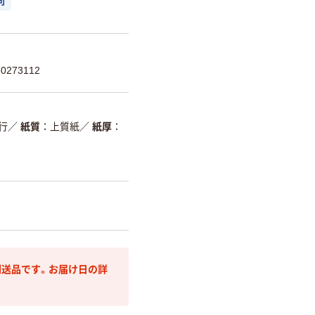
可
273112
1行
／
紙質
上質紙
／
紙厚
送品です。お届け日の詳