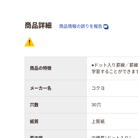
枚数
50～80枚未満
100
行数
41行
商品詳細
商品情報の誤りを報告
アスクル商品環境
スコア
●ドット入り罫線／罫
商品の特徴
学習することができま
メーカー名
コクヨ
穴数
30穴
紙質
上質紙