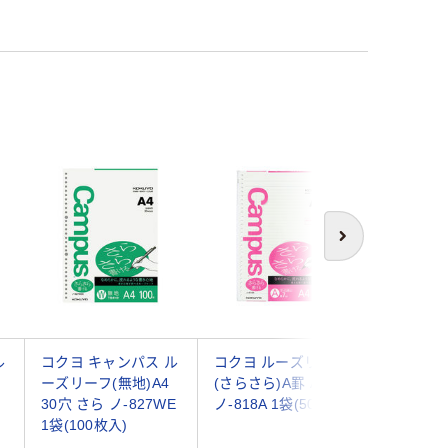
次へ
ル
コクヨ キャンパス ル
コクヨ ルーズリーフ
コクヨ 
ーズリーフ(無地)A4
(さらさら)A罫 A4
中紙カラ
30穴 さら ノ-827WE
ノ-818A 1袋(50枚入)
紙A4 3
1袋(100枚入)
ノ-899 