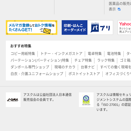
医薬品の販売
表示
おすすめ特集
コピー用紙特集
トナー・インクメガストア
電卓特集
電池特集
タ
パーテーション(パーティション)特集
チェア特集
ラック特集
ゴミ箱
ダンボール専門ショップ
現場のチカラ
台車ナビ
すべての働く現場
白衣・介護ユニフォームショップ
ポストイットストア
オフィスづくり
アスクルは公益社団法人日本通信
アスクルは情報セキュ
販売協会の会員です。
ジメントシステムの国
る「ISO 27001」の
います。