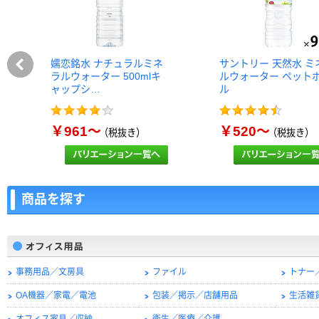
嬬恋銘水 ナチュラルミネ
サントリー 天然水 ミ
ラルウォーター 500mlキ
ルウォーター ペット
ャップシ…
ル
￥961～
￥520～
（税抜き）
（税抜き）
商品を探す
事務用品／文房具
ファイル
トナー
OA機器／家電／電池
包装／掲示／店舗用品
生活雑