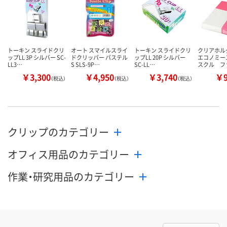
トーキン スライドクリ
オート スマイルスライ
トーキン スライドクリ
クリアホル
ップLL 3P シルバー SC-
ドクリッパー パステル
ップLL 20P シルバー
エコノミー
LL3…
S SLS-9P…
SC-LL…
スクル フ
￥3,300
￥4,950
￥3,740
￥
（税込）
（税込）
（税込）
クリップのカテゴリー
オフィス用品のカテゴリー
作業・研究用品のカテゴリー