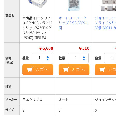
商品名
本商品：
日本クリノ
オート スーパーク
ジョインテッ
ス CRINOSスライド
リップ S SC-380S 1
スライドクリッ
クリップS250P Sク
個
30個 B001J-3
リS-250 1セット
(250個)（直送品）
￥6,600
￥510
数量
数量
数量
価格
(税込)
カゴへ
カゴへ
カ
評価
日本クリノス
オート
ジョインテッ
メーカー
S
S
S
サイズ