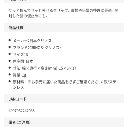
サッと挟んでサッと外せるクリップ。書類や伝票の整理に最適。開
封した袋の仮止めにも。
商品仕様
メーカー：日本クリノス
ブランド：CRINOS（クリノス）
サイズ：S
原産国：日本
寸法：幅×奥行×高さ(mm)：15×6×17
質量：1g
原材料 ※お手元に届いた商品を必ずご確認ください：鉄/ステ
ンレス
JANコード
4997962242035
備考（ご注意）