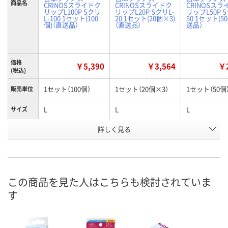
商品名
CRINOSスライドク
CRINOSスライドク
CRINOSスラ
リップL100P Sクリ
リップL20P SクリL-
リップL50P S
L-100 1セット(100
20 1セット(20個×3)
50 1セット(5
個)（直送品）
（直送品）
送品）
価格
￥5,390
￥3,564
￥2
(税込)
1セット（100個）
1セット（20個×3）
1セット（50個
販売単位
L
L
L
サイズ
お申込番
詳しく見る
RH37247
RH37249
RH37248
号
直送品
直送品
直送品
在庫
8月24日（月）まで
8月24日（月）まで
8月28日（金）
お届け日
この商品を見た人はこちらも検討されていま
す
数量
数量
数量
カゴへ
カゴへ
カ