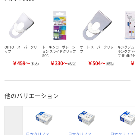
OHTO スーパークリ
トーキンコーポレーシ
オート スーパークリッ
キングジム
ップ
ョン スライドクリップ
プ
キングファ
SCC
プ 青 MN2
￥459～
￥330～
￥504～
￥
（税込）
（税込）
（税込）
他のバリエーション
日本クリノス
日本クリノス
日本クリノス