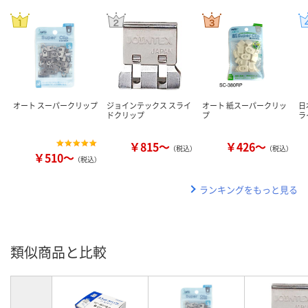
オート スーパークリップ
ジョインテックス スライ
オート 紙スーパークリッ
日
ドクリップ
プ
ラ
￥815～
￥426～
（税込）
（税込）
￥510～
（税込）
ランキングをもっと見る
類似商品と比較