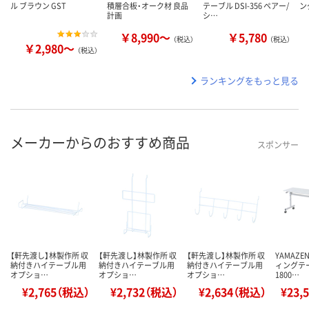
ル ブラウン GST
積層合板・オーク材 良品
テーブル DSI-356 ペアー/
ン
計画
シ…
￥8,990～
￥5,780
（税込）
（税込）
￥2,980～
（税込）
ランキングをもっと見る
メーカーからのおすすめ商品
スポンサー
【軒先渡し】林製作所 収
【軒先渡し】林製作所 収
【軒先渡し】林製作所 収
YAMAZ
納付きハイテーブル用
納付きハイテーブル用
納付きハイテーブル用
ィングテ
オプショ…
オプショ…
オプショ…
1800…
¥2,765（税込）
¥2,732（税込）
¥2,634（税込）
¥23,