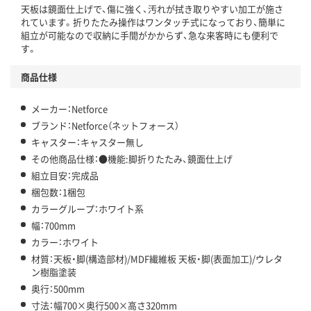
天板は鏡面仕上げで、傷に強く、汚れが拭き取りやすい加工が施さ
れています。折りたたみ操作はワンタッチ式になっており、簡単に
組立が可能なので収納に手間がかからず、急な来客時にも便利で
す。
商品仕様
メーカー：Netforce
ブランド：Netforce（ネットフォース）
キャスター：キャスター無し
その他商品仕様：●機能:脚折りたたみ、鏡面仕上げ
組立目安：完成品
梱包数：1梱包
カラーグループ：ホワイト系
幅：700mm
カラー：ホワイト
材質：天板・脚(構造部材)/MDF繊維板 天板・脚(表面加工)/ウレタ
ン樹脂塗装
奥行：500mm
寸法：幅700×奥行500×高さ320mm