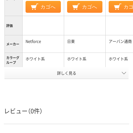
カゴへ
カゴへ
カ
評価
Netforce
日東
アーバン通商
メーカー
カラーグ
ホワイト系
ホワイト系
ホワイト系
ループ
キャスタ
詳しく見る
キャスター無し
ー
6.2kg
8.5Kg
質量
アスクル
商品環境
25
スコア
レビュー（0件）