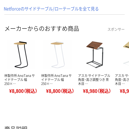
Netforceのサイドテーブル/ローテーブルを全て見る
メーカーからのおすすめ商品
スポンサー
林製作所 AnoTana サ
林製作所 AnoTana サ
アスカ サイドテーブル
アスカ 
イドテーブル 幅
イドテーブル 幅
角度・高さ調整つき 茶
角度・高さ
250×…
250×…
木目 …
木目 …
¥8,800（税込）
¥8,800（税込）
¥8,980（税込）
¥8,
商品説明