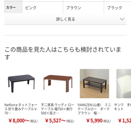
ピンク
ブラウン
ブラック
カラー
お申込番
詳しく見る
RH51925
RH51922
RH51920
号
直送品
直送品
直送品
在庫
8月26日（水）まで
8月26日（水）
お届け日
この商品を見た人はこちらも検討されていま
す
数量
数量
メーカー都合により
販売停止中です
カゴへ
カ
Netforce ネットフォー
不二貿易 ウッディ ロー
YAMAZEN（山善） ミニ
サンワ 手
ス 折り畳みテーブル V-
テーブル 幅750×奥行
テーブルロー ダーク
キット
70…
500×高さ…
ブラウン 幅…
￥8,000～
￥5,527～
￥5,990
￥1,5
（税込）
（税込）
（税込）