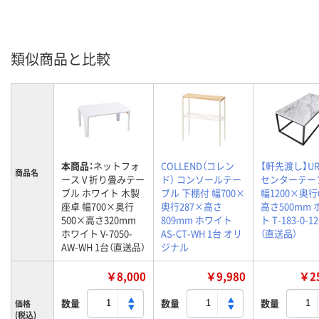
類似商品と比較
本商品：
ネットフォ
COLLEND（コレン
【軒先渡し】UR
商品名
ース V 折り畳みテー
ド） コンソールテー
センターテー
ブル ホワイト 木製
ブル 下棚付 幅700×
幅1200×奥行
座卓 幅700×奥行
奥行287×高さ
高さ500mm
500×高さ320mm
809mm ホワイト
ト T-183-0-1
ホワイト V-7050-
AS-CT-WH 1台 オリ
（直送品）
AW-WH 1台（直送品）
ジナル
￥8,000
￥9,980
￥25
数量
数量
数量
価格
(税込)