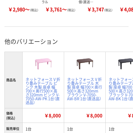
ラル
個（直送…
￥2,980～
￥3,761～
￥3,747
￥4,0
（税込）
（税込）
（税込）
他のバリエーション
ネットフォース V 折
ネットフォース V 折
ネットフォース
商品名
り畳みテーブル ピ
り畳みテーブル 木
り畳みテーブ
ンク 木製 座卓 幅
製 座卓 幅700×奥行
製 座卓 幅70
700×奥行500×高
500×高さ320mm
500×高さ32
さ320mm ピンク V-
ブラウン V-7050-
ブラック V-70
7050-AW-PK 1台（直
AW-BR 1台（直送品）
AW-BK 1台（
送品）
価格
￥8,000
￥8,000
￥8
(税込)
1台
1台
1台
販売単位