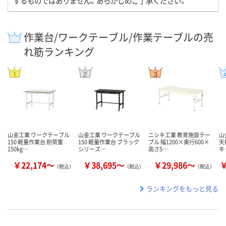
するものではありません。あらかじめご了承ください。
作業台/ワークテーブル/作業テーブルの売
れ筋ランキング
山金工業 ワークテーブル
山金工業 ワークテーブル
ニシキ工業 教育施設テー
山
150 軽量作業台 耐荷重
150 軽量作業台 ブラック
ブル 幅1200×奥行600×
天
150kg…
シリーズ…
高さ5…
キ
￥22,174～
￥38,695～
￥29,986～
￥
（税込）
（税込）
（税込）
ランキングをもっと見る