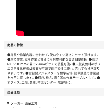
商品の特徴
●身長や作業内容に合わせて、使いやすい高さにセット頂けます。
●座り作業、立ち作業どちらにも対応可能な高さ調整範囲！●高さ
600～900mmの間で25mmピッチで調整可能。●天板表面材のポリ
エステル化粧板は表面が平滑で耐汚染性に優れ、汚れても拭き取り
やすいです。●樹脂製アジャスターを標準装備、簡単調整で作業台
を水平に保ちます。●梱包、検品、組立等の作業テーブルとして。●
オフィス、工場、倉庫、物流センター、店舗等に。
商品仕様
メーカー：山金工業