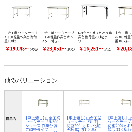
山金工業 ワークテーブ
山金工業 ワークテーブ
Netforce 折りたたみ 作
山金工業 
ル150 軽量作業台 耐荷
ル150 軽量作業台 キャ
業台 耐荷重200kg ホ
ル300 軽
重150kg…
スター付き …
ワ…
重300kg…
￥19,043～
￥23,051～
￥16,251～
￥20,1
（税込）
（税込）
（税込）
他のバリエーション
【車上渡し】山金工業
【車上渡し】山金工業
【車上渡し】
商品名
ワークテーブル300
ワークテーブル 耐
ワークテーブ
シリーズ 作業台 高
荷重200kg ポリ化粧
荷重200kg 
さ調整タイプ
天板 幅1200×奥行
幅1200×奥行