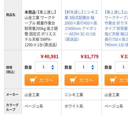
本商品：
【車上渡し】
【軒先渡し】ニシキ工
【車上渡し】
商品名
山金工業 ワークテ
業 3段式配膳台 幅
ワークテーブル
ーブル 軽量作業台
2600×奥行450×高
作業台 折り
耐荷重200kg 高さ調
さ600mm アイボリ
タイプ 耐荷重2
整 固定式 ポリエス
ー AEDH-3C-IV 1台
塩ビ天板 幅12
テル天板 SWPA-
（直送品）
奥行750×高
1290-II 1台（直送品）
740mm 1台
￥40,981
￥81,779
￥33
数量
数量
数量
価格
(税込)
カゴへ
カゴへ
カ
山金工業
ニシキ工業
山金工業
メーカー
カラーグ
ベージュ系
ホワイト系
ベージュ系
ループ
キャスタ
キャスター無し
キャスター無し
キャスター無
ー