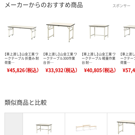
メーカーからのおすすめ商品
スポンサー
【車上渡し】山金工業 ワ
【車上渡し】山金工業 ワ
【車上渡し】山金工業 ワ
【車上渡し
ークテーブル 折畳み 耐
ークテーブル300作業
ークテーブル 軽量作業
ークテーブ
荷重…
台 折…
台 耐…
荷重…
¥45,826（税込）
¥33,932（税込）
¥40,805（税込）
¥57,
類似商品と比較