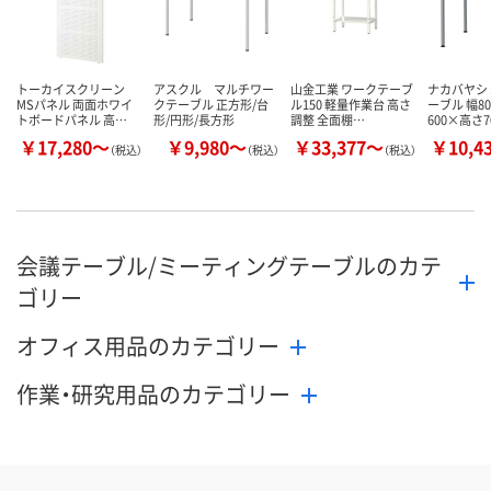
トーカイスクリーン
アスクル マルチワー
山金工業 ワークテーブ
ナカバヤシ
MSパネル 両面ホワイ
クテーブル 正方形/台
ル150 軽量作業台 高さ
ーブル 幅8
トボードパネル 高…
形/円形/長方形
調整 全面棚…
600×高さ7
￥17,280～
￥9,980～
￥33,377～
￥10,4
（税込）
（税込）
（税込）
会議テーブル/ミーティングテーブルのカテ
ゴリー
オフィス用品のカテゴリー
作業・研究用品のカテゴリー