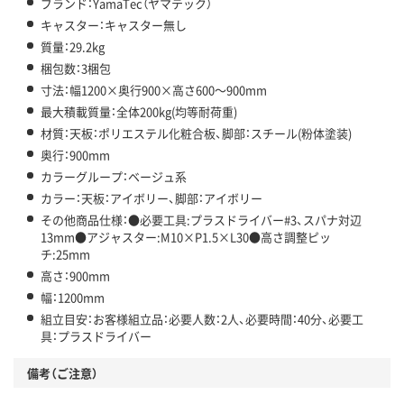
ブランド：YamaTec（ヤマテック）
キャスター：キャスター無し
質量：29.2kg
梱包数：3梱包
寸法：幅1200×奥行900×高さ600～900mm
最大積載質量：全体200kg(均等耐荷重)
材質：天板：ポリエステル化粧合板、脚部：スチール(粉体塗装)
奥行：900mm
カラーグループ：ベージュ系
カラー：天板：アイボリー、脚部：アイボリー
その他商品仕様：●必要工具:プラスドライバー#3、スパナ対辺
13mm●アジャスター:M10×P1.5×L30●高さ調整ピッ
チ:25mm
高さ：900mm
幅：1200mm
組立目安：お客様組立品：必要人数：2人、必要時間：40分、必要工
具：プラスドライバー
備考（ご注意）