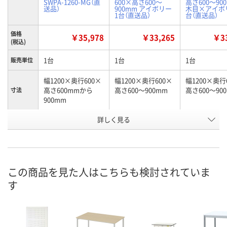
SWPA-1260-MG（直
600×高さ600～
高さ600～90
送品）
900mm アイボリー
木目×アイボリ
1台（直送品）
台（直送品）
価格
￥35,978
￥33,265
￥33
(税込)
1台
1台
1台
販売単位
幅1200×奥行600×
幅1200×奥行600×
幅1200×奥行
高さ600mmから
高さ600～900mm
高さ600～90
寸法
900mm
お申込番
詳しく見る
2130775
U322417
U322415
号
直送品
直送品
直送品
在庫
8月25日（火）まで
8月25日（火）まで
8月25日（火）
お届け日
この商品を見た人はこちらも検討されていま
す
数量
数量
数量
カゴへ
カゴへ
カ