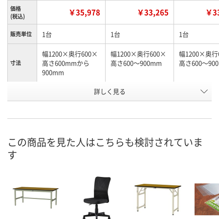
価格
￥35,978
￥33,265
￥33
(税込)
1台
1台
1台
販売単位
幅1200×奥行600×
幅1200×奥行600×
幅1200×奥行
高さ600mmから
高さ600～900mm
高さ600～90
寸法
900mm
お申込番
詳しく見る
2130775
U322417
U322415
号
直送品
直送品
直送品
在庫
8月21日（金）まで
8月21日（金）まで
8月21日（金）
お届け日
この商品を見た人はこちらも検討されていま
す
数量
数量
数量
カゴへ
カゴへ
カ