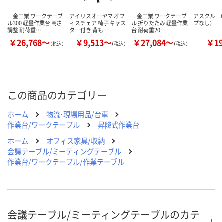
山金工業 ワークテーブ
アイリスオーヤマ オフ
山金工業 ワークテーブ
アスクル O
ル300 軽量作業台 高さ
ィスチェア 椅子 キャス
ル 折りたたみ 軽量作業
プなし）
調整 耐荷重…
ター付き 背も…
台 耐荷重20…
￥26,768～
￥9,513～
￥27,084～
￥1
（税込）
（税込）
（税込）
この商品のカテゴリー
ホーム
物流・現場用品/台車
作業台/ワークテーブル
昇降式作業台
ホーム
オフィス家具/収納
会議テーブル/ミーティングテーブル
作業台/ワークテーブル/作業テーブル
会議テーブル/ミーティングテーブルのカテ