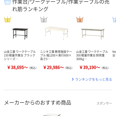
作業台/ワークテーブル/作業テーブルの売
れ筋ランキング
山金工業 ワークテーブル
ニシキ工業 教育施設テー
山金工業 ワークテーブル
N
150 軽量作業台 ブラック
ブル 幅1200×奥行600×
300 軽量作業台 耐荷重
台
シリーズ…
高さ5…
300kg…
￥38,695～
￥29,986～
￥39,190～
（税込）
（税込）
（税込）
ランキングをもっと見る
メーカーからのおすすめ商品
スポンサー