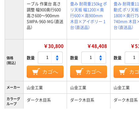
ーブル 作業台 高さ
畳み 耐荷重150kg ポ
畳み 耐荷重11
調整 幅900奥行600
リ天板 幅1200×奥
動式 ポリ天板
高さ600～900mm
行600×高900mm
1800×奥行7
SWPA-960-MG（直送
木目×アイボリー 1
740mm 木目×
品）
台（直送品）
台（直送品）
￥30,800
￥48,408
￥51
数量
数量
数量
価格
(税込)
カゴへ
カゴへ
カ
山金工業
山金工業
山金工業
メーカー
カラーグ
ダーク木目系
ダーク木目系
ダーク木目系
ループ
キャスタ
キャスター無し
キャスター無し
キャスター付
ー