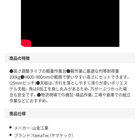
商品の特徴
●高さ調整タイプの軽量作業台●軽作業に最適な均等耐荷重
200kg●H600~900mmの範囲で使いやすい高さにセットできます。
(25mmピッチ)●天板は、汚れを落としやすく滑りが良いポリエス
テル天板。角はR加工を施し丸みがあるため、万が一ぶつかった場
合も安全です。●物流現場での梱包・検品作業、工場や倉庫での組立
作業などにおすすめ。
商品仕様
メーカー：山金工業
ブランド：YamaTec（ヤマテック）