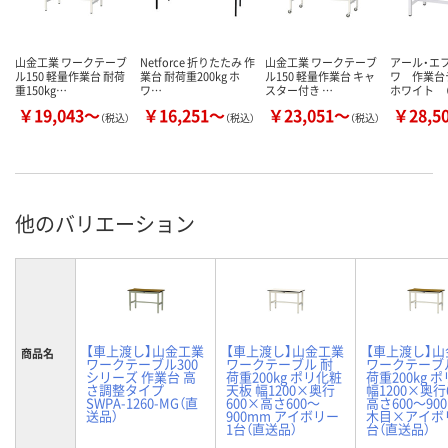
山金工業 ワークテーブ
Netforce 折りたたみ 作
山金工業 ワークテーブ
アール・エ
ル150 軽量作業台 耐荷
業台 耐荷重200kg ホ
ル150 軽量作業台 キャ
ワ 作業
重150kg…
ワ…
スター付き …
ホワイト （
￥19,043～
￥16,251～
￥23,051～
￥28,5
（税込）
（税込）
（税込）
他のバリエーション
【車上渡し】山金工業
【車上渡し】山金工業
【車上渡し】
商品名
ワークテーブル300
ワークテーブル 耐
ワークテーブ
シリーズ 作業台 高
荷重200kg ポリ化粧
荷重200kg 
さ調整タイプ
天板 幅1200×奥行
幅1200×奥行
SWPA-1260-MG（直
600×高さ600～
高さ600～90
送品）
900mm アイボリー
木目×アイボリ
1台（直送品）
台（直送品）