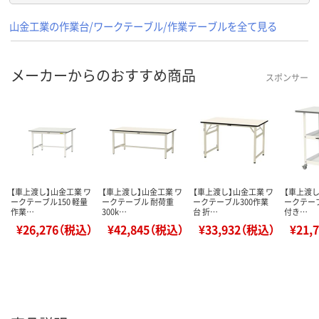
山金工業の作業台/ワークテーブル/作業テーブルを全て見る
メーカーからのおすすめ商品
スポンサー
【車上渡し】山金工業 ワ
【車上渡し】山金工業 ワ
【車上渡し】山金工業 ワ
【車上渡し
ークテーブル150 軽量
ークテーブル 耐荷重
ークテーブル300作業
ークテーブ
作業…
300k…
台 折…
付き…
¥26,276（税込）
¥42,845（税込）
¥33,932（税込）
¥21,