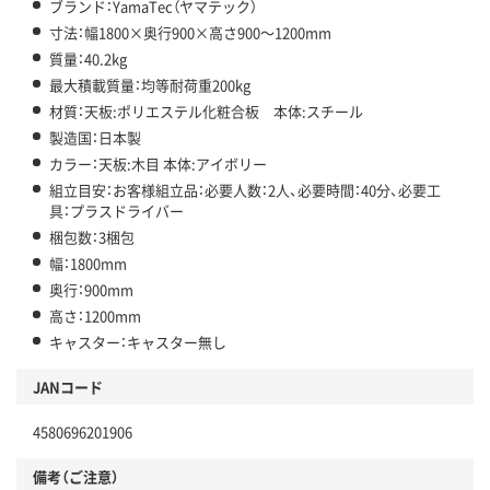
ブランド：YamaTec（ヤマテック）
寸法：幅1800×奥行900×高さ900～1200mm
質量：40.2kg
最大積載質量：均等耐荷重200kg
材質：天板:ポリエステル化粧合板 本体:スチール
製造国：日本製
カラー：天板:木目 本体:アイボリー
組立目安：お客様組立品：必要人数：2人、必要時間：40分、必要工
具：プラスドライバー
梱包数：3梱包
幅：1800mm
奥行：900mm
高さ：1200mm
キャスター：キャスター無し
JANコード
4580696201906
備考（ご注意）