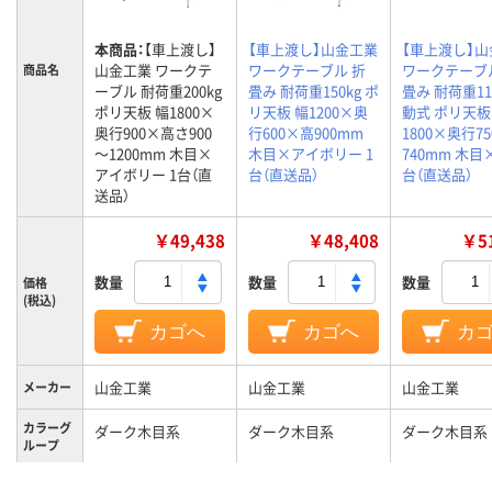
本商品：
【車上渡し】
【車上渡し】山金工業
【車上渡し】
山金工業 ワークテ
ワークテーブル 折
ワークテーブ
商品名
ーブル 耐荷重200kg
畳み 耐荷重150kg ポ
畳み 耐荷重11
ポリ天板 幅1800×
リ天板 幅1200×奥
動式 ポリ天板
奥行900×高さ900
行600×高900mm
1800×奥行7
～1200mm 木目×
木目×アイボリー 1
740mm 木目×
アイボリー 1台（直
台（直送品）
台（直送品）
送品）
￥49,438
￥48,408
￥51
数量
数量
数量
価格
(税込)
カゴへ
カゴへ
カ
山金工業
山金工業
山金工業
メーカー
カラーグ
ダーク木目系
ダーク木目系
ダーク木目系
ループ
キャスタ
キャスター無し
キャスター無し
キャスター付