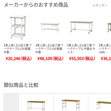
メーカーからのおすすめ商品
スポンサー
【車上渡し】山金工業 ワ
【車上渡し】山金工業 ワ
【車上渡し】山金工業 ワ
【車上渡し
ークテーブル150 軽量
ークテーブル150 軽量
ークテーブル 作業台 キ
ークテー
作業…
作業…
ャス…
160k…
¥20,246（税込）
¥48,109（税込）
¥55,503（税込）
¥36,
類似商品と比較