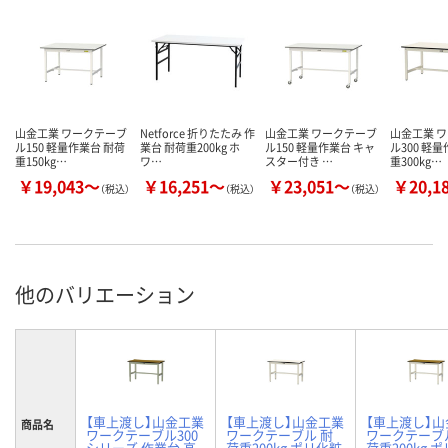
山金工業 ワークテーブ
Netforce 折りたたみ 作
山金工業 ワークテーブ
山金工業 
ル150 軽量作業台 耐荷
業台 耐荷重200kg ホ
ル150 軽量作業台 キャ
ル300 軽
重150kg…
ワ…
スター付き …
重300kg…
￥19,043～
￥16,251～
￥23,051～
￥20,1
（税込）
（税込）
（税込）
他のバリエーション
【車上渡し】山金工業
【車上渡し】山金工業
【車上渡し】
商品名
ワークテーブル300
ワークテーブル 耐
ワークテーブ
シリーズ 作業台 高
荷重200kg ポリ化粧
荷重200kg 