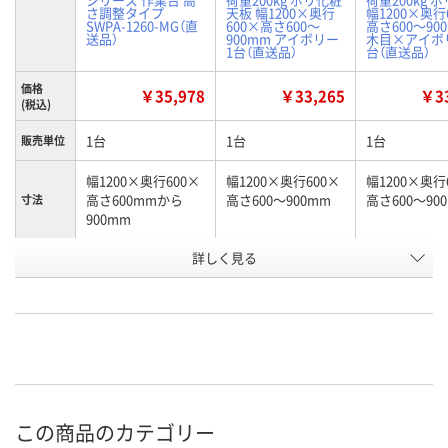
さ調整タイプ
天板 幅1200×奥行
幅1200×奥行
SWPA-1260-MG（直
600×高さ600～
高さ600～90
送品）
900mm アイボリー
木目×アイボリ
1台（直送品）
台（直送品）
価格
￥35,978
￥33,265
￥33
(税込)
1台
1台
1台
販売単位
幅1200×奥行600×
幅1200×奥行600×
幅1200×奥行
高さ600mmから
高さ600～900mm
高さ600～90
寸法
900mm
お申込番
詳しく見る
2130775
U322417
U322415
号
直送品
直送品
直送品
在庫
8月25日（火）まで
8月25日（火）まで
8月25日（火）
お届け日
数量
数量
数量
この商品のカテゴリー
カゴへ
カゴへ
カ