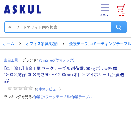
カゴ
メニュー
ホーム
オフィス家具/収納
会議テーブル/ミーティングテーブ
山金工業
ブランド：
YamaTec（ヤマテック）
【車上渡し】山金工業 ワークテーブル 耐荷重200kg ポリ天板 幅
1800×奥行900×高さ900～1200mm 木目×アイボリー 1台（直送
品）
（
0
件のレビュー
）
ランキングを見る：
作業台/ワークテーブル/作業テーブル