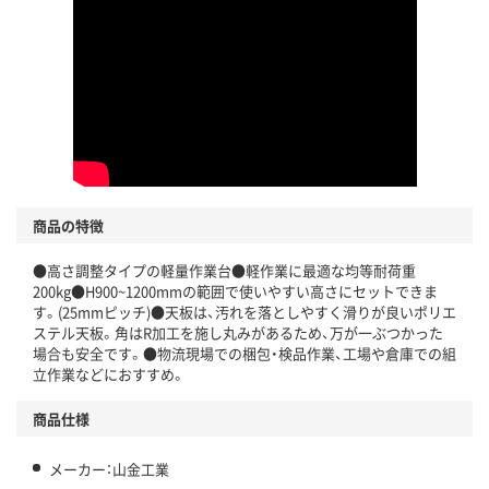
商品の特徴
●高さ調整タイプの軽量作業台●軽作業に最適な均等耐荷重
200kg●H900~1200mmの範囲で使いやすい高さにセットできま
す。(25mmピッチ)●天板は、汚れを落としやすく滑りが良いポリエ
ステル天板。角はR加工を施し丸みがあるため、万が一ぶつかった
場合も安全です。●物流現場での梱包・検品作業、工場や倉庫での組
立作業などにおすすめ。
商品仕様
メーカー：山金工業