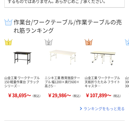
するものではありません。あらかじめご了承ください。
作業台/ワークテーブル/作業テーブルの売
れ筋ランキング
山金工業 ワークテーブル
ニシキ工業 教育施設テー
山金工業 ワークテーブル
山
150 軽量作業台 ブラック
ブル 幅1200×奥行600×
天板折りたたみ フライト
3
シリーズ…
高さ5…
キャスタ…
30
￥38,695～
￥29,986～
￥107,899～
（税込）
（税込）
（税込）
ランキングをもっと見る