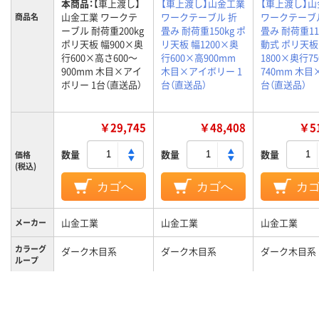
本商品：
【車上渡し】
【車上渡し】山金工業
【車上渡し】
山金工業 ワークテ
ワークテーブル 折
ワークテーブ
商品名
ーブル 耐荷重200kg
畳み 耐荷重150kg ポ
畳み 耐荷重11
ポリ天板 幅900×奥
リ天板 幅1200×奥
動式 ポリ天板
行600×高さ600～
行600×高900mm
1800×奥行7
900mm 木目×アイ
木目×アイボリー 1
740mm 木目×
ボリー 1台（直送品）
台（直送品）
台（直送品）
￥29,745
￥48,408
￥51
数量
数量
数量
価格
(税込)
カゴへ
カゴへ
カ
山金工業
山金工業
山金工業
メーカー
カラーグ
ダーク木目系
ダーク木目系
ダーク木目系
ループ
キャスタ
キャスター無し
キャスター無し
キャスター付
ー