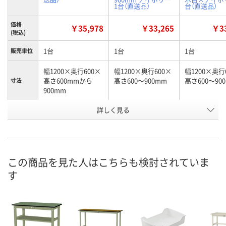
1台（直送品）
台（直送品）
価格
￥35,978
￥33,265
￥33
(税込)
1台
1台
1台
販売単位
幅1200×奥行600×
幅1200×奥行600×
幅1200×奥行
高さ600mmから
高さ600～900mm
高さ600～90
寸法
900mm
お申込番
詳しく見る
2130775
U322417
U322415
号
直送品
直送品
直送品
在庫
8月25日（火）まで
8月25日（火）まで
8月25日（火）
お届け日
この商品を見た人はこちらも検討されていま
す
数量
数量
数量
カゴへ
カゴへ
カ