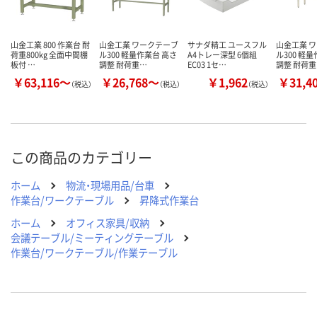
山金工業 800 作業台 耐
山金工業 ワークテーブ
サナダ精工 ユースフル
山金工業 
荷重800kg 全面中間棚
ル300 軽量作業台 高さ
A4トレー深型 6個組
ル300 軽
板付 …
調整 耐荷重…
EC03 1セ…
調整 耐荷
￥63,116～
￥26,768～
￥1,962
￥31,4
（税込）
（税込）
（税込）
この商品のカテゴリー
ホーム
物流・現場用品/台車
作業台/ワークテーブル
昇降式作業台
ホーム
オフィス家具/収納
会議テーブル/ミーティングテーブル
作業台/ワークテーブル/作業テーブル