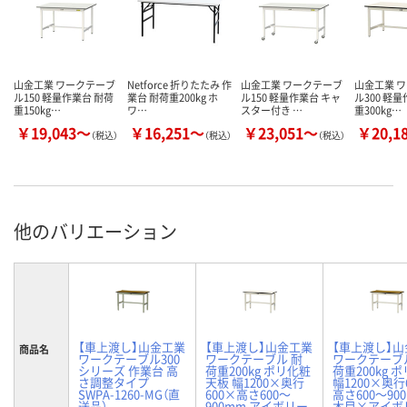
山金工業 ワークテーブ
Netforce 折りたたみ 作
山金工業 ワークテーブ
山金工業 
ル150 軽量作業台 耐荷
業台 耐荷重200kg ホ
ル150 軽量作業台 キャ
ル300 軽
重150kg…
ワ…
スター付き …
重300kg…
￥19,043～
￥16,251～
￥23,051～
￥20,1
（税込）
（税込）
（税込）
他のバリエーション
【車上渡し】山金工業
【車上渡し】山金工業
【車上渡し】
商品名
ワークテーブル300
ワークテーブル 耐
ワークテーブ
シリーズ 作業台 高
荷重200kg ポリ化粧
荷重200kg 
さ調整タイプ
天板 幅1200×奥行
幅1200×奥行
SWPA-1260-MG（直
600×高さ600～
高さ600～90
送品）
900mm アイボリー
木目×アイボリ