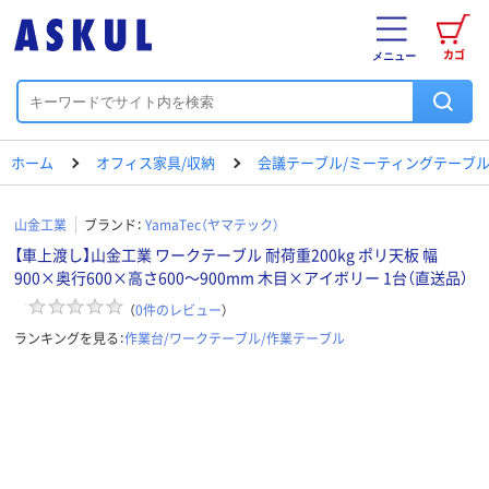
カゴ
メニュー
ホーム
オフィス家具/収納
会議テーブル/ミーティングテーブ
山金工業
ブランド：
YamaTec（ヤマテック）
【車上渡し】山金工業 ワークテーブル 耐荷重200kg ポリ天板 幅
900×奥行600×高さ600～900mm 木目×アイボリー 1台（直送品）
（
0
件のレビュー
）
ランキングを見る：
作業台/ワークテーブル/作業テーブル