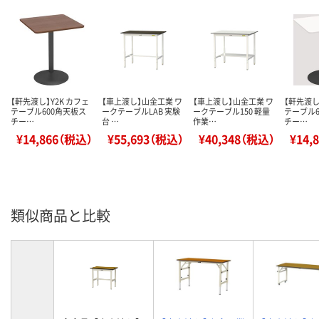
【軒先渡し】Y2K カフェ
【車上渡し】山金工業 ワ
【車上渡し】山金工業 ワ
【軒先渡し
テーブル600角天板ス
ークテーブルLAB 実験
ークテーブル150 軽量
テーブル6
チー…
台 …
作業…
チー…
¥14,866（税込）
¥55,693（税込）
¥40,348（税込）
¥14,
類似商品と比較