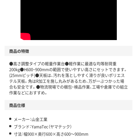
商品の特徴
●高さ調整タイプの軽量作業台●軽作業に最適な均等耐荷重
200kg●H600~900mmの範囲で使いやすい高さにセットできます。
(25mmピッチ)●天板は、汚れを落としやすく滑りが良いポリエス
テル天板。角はR加工を施し丸みがあるため、万が一ぶつかった場
合も安全です。●物流現場での梱包・検品作業、工場や倉庫での組立
作業などにおすすめ。
商品仕様
メーカー：山金工業
ブランド：YamaTec（ヤマテック）
寸法：幅900×奥行600×高さ600～900mm