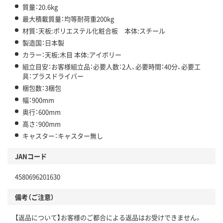
質量：20.6kg
最大積載質量：均等耐荷重200kg
材質：天板:ポリエステル化粧合板 本体:スチール
製造国：日本製
カラー：天板:木目 本体:アイボリー
組立目安：お客様組立品：必要人数：2人、必要時間：40分、必要工
具：プラスドライバー
梱包数：3梱包
幅：900mm
奥行：600mm
高さ：900mm
キャスター：キャスター無し
JANコード
4580696201630
備考（ご注意）
【返品について】お客様のご都合による返品はお受けできません。