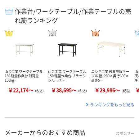
作業台/ワークテーブル/作業テーブルの売
れ筋ランキング
山金工業 ワークテーブル
山金工業 ワークテーブル
ニシキ工業 教育施設テー
山
150 軽量作業台 耐荷重
150 軽量作業台 ブラック
ブル 幅1200×奥行600×
天
150kg…
シリーズ…
高さ5…
キ
￥22,174～
￥38,695～
￥29,986～
￥
（税込）
（税込）
（税込）
ランキングをもっと見る
メーカーからのおすすめ商品
スポンサー