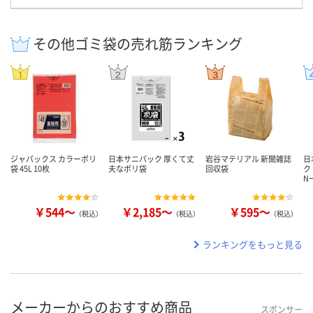
その他ゴミ袋の売れ筋ランキング
ジャパックス カラーポリ
日本サニパック 厚くて丈
岩谷マテリアル 新聞雑誌
日
袋 45L 10枚
夫なポリ袋
回収袋
ク
N
￥544～
￥2,185～
￥595～
（税込）
（税込）
（税込）
ランキングをもっと見る
メーカーからのおすすめ商品
スポンサー