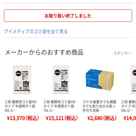
お取り扱い終了しました
アイメディアのゴミ袋を全て見る
メーカーからのおすすめ商品
スポンサー
三和 業務用ゴミ袋HD
三和 業務用ゴミ袋HD
コクヨ 縦置きでも横置
三和 業務
タイプ 半透明ポリ袋
タイプ 半透明ポリ袋
きでも取り出せる取っ
タイプ 
45L G…
70L G…
手付き消臭…
90L G…
¥13,970（税込）
¥15,121（税込）
¥2,680（税込）
¥14,