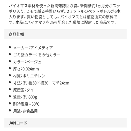
バイオマス素材を使った新聞雑誌回収袋。新聞紙約1ヵ月分がスッ
ポリ入り、ヒモで縛る手間いらず。2リットルのペットボトルが6本
入ります。買い物袋としても。バイオマスとは植物由来の原料で
す。本品にバイオマスを25％配合した環境に配慮した商品です。
商品仕様
メーカー：アイメディア
ゴミ袋カラー：その他カラー
カラー：ベージュ
厚さ：0.024mm
材質：ポリエチレン
寸法：(約)縦60×横30＋マチ24cm
原産国：タイ
質量：(約)300g
耐冷温度：-30℃
用途：非食品用
JANコード