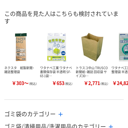
この商品を見た人はこちらも検討されていま
す
ネクスタ 紙製新聞・
ワタナベ工業 ワタナベ
トラスコ中山 TRUSCO
ワタナベ工
雑誌整理袋
書類保存袋 半透明 SF-
新聞紙・雑誌 回収袋 サ
整理袋 半透
65 1袋…
イズ30…
￥303～
￥653
￥2,771
￥24,8
（税込）
（税込）
（税込）
ゴミ袋のカテゴリー
ゴミ袋/清掃用品/洗濯用品のカテゴリー