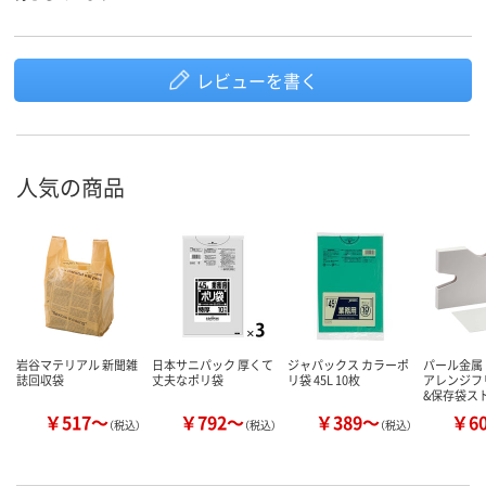
レビューを書く
人気の商品
岩谷マテリアル 新聞雑
日本サニパック 厚くて
ジャパックス カラーポ
パール金属 
誌回収袋
丈夫なポリ袋
リ袋 45L 10枚
アレンジフ
&保存袋ス
￥517～
￥792～
￥389～
￥6
（税込）
（税込）
（税込）