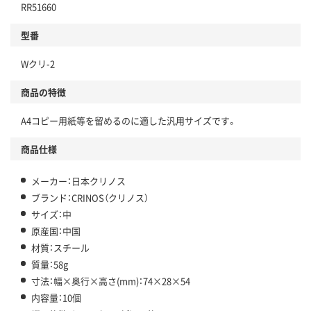
RR51660
型番
Wクリ-2
商品の特徴
A4コピー用紙等を留めるのに適した汎用サイズです。
商品仕様
メーカー：日本クリノス
ブランド：CRINOS（クリノス）
サイズ：中
原産国：中国
材質：スチール
質量：58g
寸法：幅×奥行×高さ(mm)：74×28×54
内容量：10個