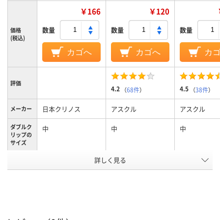
￥166
￥120
数量
数量
数量
価格
(税込)
カゴへ
カゴへ
カ
評価
4.2
4.5
（
68件
）
（
38件
）
日本クリノス
アスクル
アスクル
メーカー
ダブルク
中
中
中
リップの
サイズ
詳しく見る
中
中
中
サイズ
ブラック系
ブラック系
ブラック系
カラーグ
ループ
100枚
90枚
90枚
とじ枚数