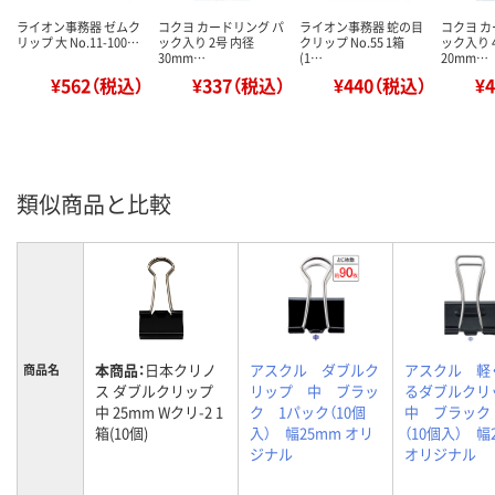
ライオン事務器 ゼムク
コクヨ カードリング パ
ライオン事務器 蛇の目
コクヨ カ
リップ 大 No.11-100…
ック入り 2号 内径
クリップ No.55 1箱
ック入り 
30mm…
(1…
20mm…
¥562（税込）
¥337（税込）
¥440（税込）
¥
類似商品と比較
本商品：
日本クリノ
アスクル ダブルク
アスクル 軽
商品名
ス ダブルクリップ
リップ 中 ブラッ
るダブルク
中 25mm Wクリ-2 1
ク 1パック（10個
中 ブラック
箱(10個)
入） 幅25mm オリ
（10個入） 幅
ジナル
オリジナル