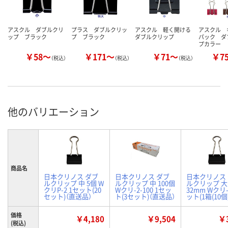
アスクル ダブルクリ
プラス ダブルクリッ
アスクル 軽く開ける
アスクル 
ップ ブラック
プ ブラック
ダブルクリップ
パック ダ
プカラー
￥58～
￥171～
￥71～
￥7
（税込）
（税込）
（税込）
他のバリエーション
商品名
日本クリノス ダブ
日本クリノス ダブ
日本クリノス
ルクリップ 中 5個 W
ルクリップ 中 100個
ルクリップ 大
クリP-2 1セット(20
Wクリ-2-100 1セッ
32mm Wクリ-
セット)（直送品）
ト(3セット)（直送品）
ット(1箱(10個
価格
￥4,180
￥9,504
￥3
(税込)