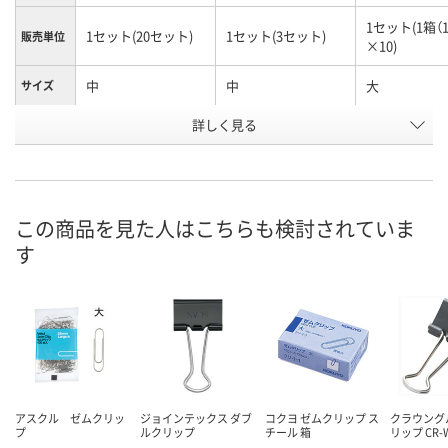
1セット(1箱（1
1セット(20セット)
1セット(3セット)
販売単位
×10)
中
中
大
サイズ
お申込番
詳しく見る
EW96046
EW96030
EW96023
号
直送品
直送品
入荷待ち
在庫
ご注文後、お
この商品を見た人はこちらも検討されていま
8月25日（火）まで
8月25日（火）まで
ついてご連絡
お届け日
す
ます
数量
数量
数量
カゴへ
カゴへ
カ
アスクル ゼムクリッ
ジョインテックス ダブ
コクヨ ゼムクリップ ス
クラウング
プ
ルクリップ
チール 箱
リップ CR-