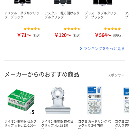
アスクル ダブルクリッ
アスクル 軽く開けるダ
プラス ダブルクリッ
ア
プ ブラック
ブルクリップ
プ ブラック
プ
￥71～
￥120～
￥564～
（税込）
（税込）
（税込）
ランキングをもっと見る
メーカーからのおすすめ商品
スポンサー
ライオン事務器 ゼムク
ライオン事務器 蛇の目
コクヨ カードリング パ
コクヨ 二
リップ 大 No.11-100…
クリップ No.55 1箱
ック入り 2号 内径
ク入り 内