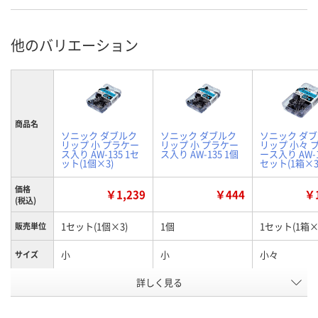
他のバリエーション
商品名
ソニック ダブルク
ソニック ダブルク
ソニック ダ
リップ 小 プラケー
リップ 小 プラケー
リップ 小々 
ス入り AW-135 1セ
ス入り AW-135 1個
ース入り AW-1
ット(1個×3)
セット(1箱×3
価格
￥1,239
￥444
￥1
(税込)
1セット(1個×3)
1個
1セット(1箱×
販売単位
小
小
小々
サイズ
お申込番
詳しく見る
WP98110
XU20960
WP98111
号
1点
4点
入荷待ち
在庫