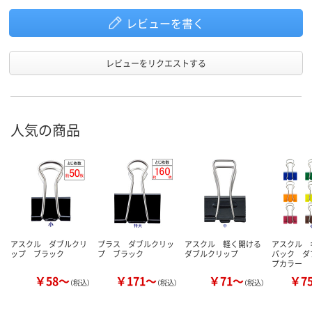
レビューを書く
レビューをリクエストする
人気の商品
アスクル ダブルクリ
プラス ダブルクリッ
アスクル 軽く開ける
アスクル 
ップ ブラック
プ ブラック
ダブルクリップ
パック ダ
プカラー
￥58～
￥171～
￥71～
￥7
（税込）
（税込）
（税込）