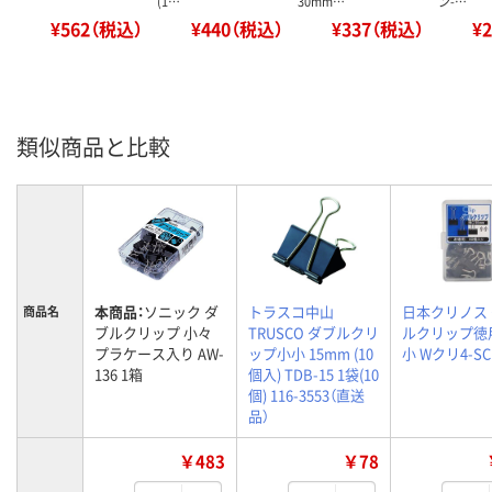
(1…
30mm…
ン-…
¥562（税込）
¥440（税込）
¥337（税込）
¥
類似商品と比較
本商品：
ソニック ダ
トラスコ中山
日本クリノス
商品名
ブルクリップ 小々
TRUSCO ダブルクリ
ルクリップ徳
プラケース入り AW-
ップ小小 15mm (10
小 Wクリ4-SC
136 1箱
個入) TDB-15 1袋(10
個) 116-3553（直送
品）
￥483
￥78