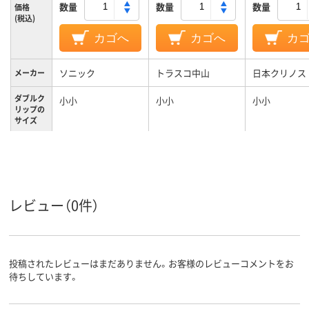
数量
数量
数量
価格
(税込)
カゴへ
カゴへ
カ
ソニック
トラスコ中山
日本クリノス
メーカー
ダブルク
小小
小小
小小
リップの
サイズ
小々
小小
小小
サイズ
カラーグ
ブラック系
ブラック系
ブラック系
ループ
レビュー（0件）
約40枚
40枚
40枚
とじ枚数
スチール
スチール
スチール
材質
投稿されたレビューはまだありません。お客様のレビューコメントをお
待ちしています。