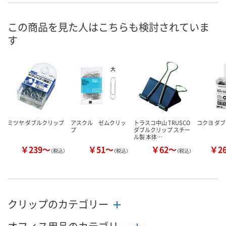
8月11日（火）
8月11日（火）
8月19日（水）
お届け日
この商品を見た人はこちらも検討されていま
す
数量
数量
数量
カゴへ
カゴへ
カ
ミツヤ ダブルクリップ
アスクル ゼムクリッ
トラスコ中山 TRUSCO
コクヨ ダ
プ
ダブルクリップ スチー
ル製 本体…
￥239～
￥51～
￥62～
￥2
（税込）
（税込）
（税込）
クリップのカテゴリー