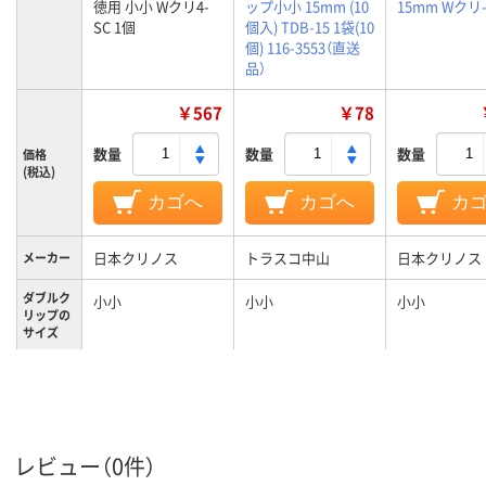
徳用 小小 Wクリ4-
ップ小小 15mm (10
15mm Wクリ-
SC 1個
個入) TDB-15 1袋(10
個) 116-3553（直送
品）
￥567
￥78
数量
数量
数量
価格
(税込)
カゴへ
カゴへ
カ
日本クリノス
トラスコ中山
日本クリノス
メーカー
ダブルク
小小
小小
小小
リップの
サイズ
小小
小小
小小
サイズ
カラーグ
ブラック系
ブラック系
ブラック系
ループ
レビュー（0件）
40枚
40枚
40枚
とじ枚数