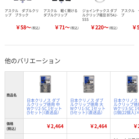
アスクル ダブルクリ
アスクル 軽く開ける
ジョインテックス ダブ
アスクル 
ップ ブラック
ダブルクリップ
ルクリップ極豆 B754J-
プ
SSS
￥58～
￥71～
￥220～
￥
（税込）
（税込）
（税込）
他のバリエーション
商品名
日本クリノス ダブ
日本クリノス ダブ
日本クリノス
ルクリップ徳用 中
ルクリップ徳用 大
ルクリップ徳
Wクリ2-SC 1セット
Wクリ1-SC 1セット
Wクリ3-SC 
(5セット)（直送品）
(5セット)（直送品）
(1個(22個入)×
価格
￥2,464
￥2,464
￥2
(税込)