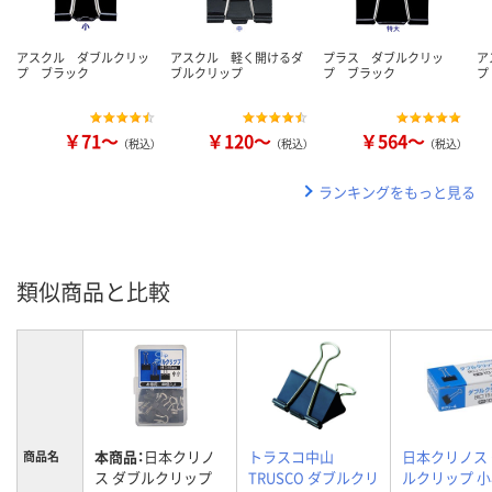
アスクル ダブルクリッ
アスクル 軽く開けるダ
プラス ダブルクリッ
ア
プ ブラック
ブルクリップ
プ ブラック
プ
￥71～
￥120～
￥564～
（税込）
（税込）
（税込）
ランキングをもっと見る
類似商品と比較
本商品：
日本クリノ
トラスコ中山
日本クリノス
商品名
ス ダブルクリップ
TRUSCO ダブルクリ
ルクリップ 