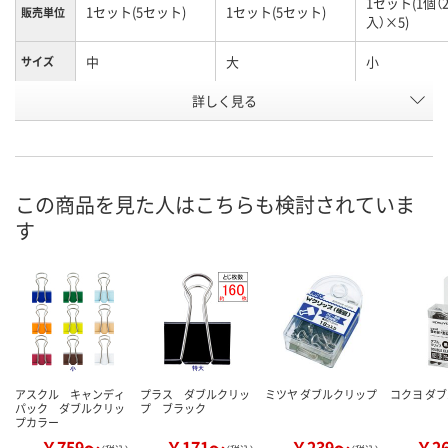
1セット(1個（
1セット(5セット)
1セット(5セット)
販売単位
入）×5)
中
大
小
サイズ
お申込番
詳しく見る
EW96034
EW96028
EW96042
号
直送品
直送品
入荷待ち
在庫
8月24日（月）まで
8月25日（火）まで
8月12日（水）
お届け日
この商品を見た人はこちらも検討されていま
す
数量
数量
数量
カゴへ
カゴへ
カ
アスクル キャンディ
プラス ダブルクリッ
ミツヤ ダブルクリップ
コクヨ ダ
パック ダブルクリッ
プ ブラック
プカラー
￥759～
￥171～
￥239～
￥2