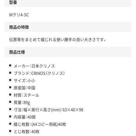
型番
Wクリ4-SC
商品の特徴
伝票等をまとめて綴じれる使い勝手の良い大きさです。
商品仕様
メーカー：日本クリノス
ブランド：CRINOS（クリノス）
サイズ：小小
原産国：中国
材質：スチール
質量：89g
寸法：幅×奥行×高さ(mm)：63×40×98
内容量：40個
綴じ枚数：(A4コピー用紙)40枚
とじ枚数：40枚