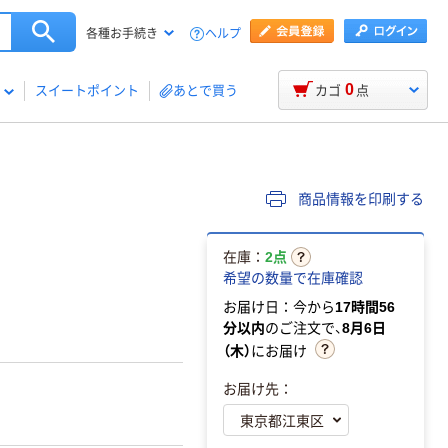
ヘルプ
各種お手続き
0
スイートポイント
あとで買う
カゴ
点
商品情報を印刷する
在庫：
2点
希望の数量で在庫確認
お届け日：今から
17時間56
分以内
のご注文で、
8月6日
（木）
にお届け
お届け先：