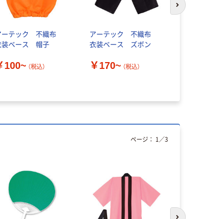
次のスライド
アーテック 不織布
アーテック 不織布
無香空間 
衣装ベース 帽子
衣装ベース ズボン
ーズタイ
小林製薬
￥100~
￥170~
（税込）
（税込）
￥255~
ページ：
1
／
3
アウトレッ