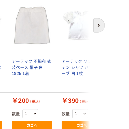
アウト
次へ
アーテック 不織布 衣
アーテック ソフトサ
【アウト
ベ
装ベース 帽子 白
テン シャツ パフスリ
テック 
ツ
1925 1着
ーブ 白 1枚
パフスリー
枚
￥200
￥390
￥225
（税込）
（税込）
数量
数量
数量
カゴへ
カゴへ