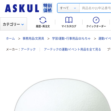
すべて
カテゴリー
履歴・再注文
マイカタログ
クイックオーダー
ホーム
事務用品/文房具
学習/運動・行事用品/おもちゃ
運動/イ
メーカー
アーテック
アーテックの運動/イベント用品を全て見る
ブ