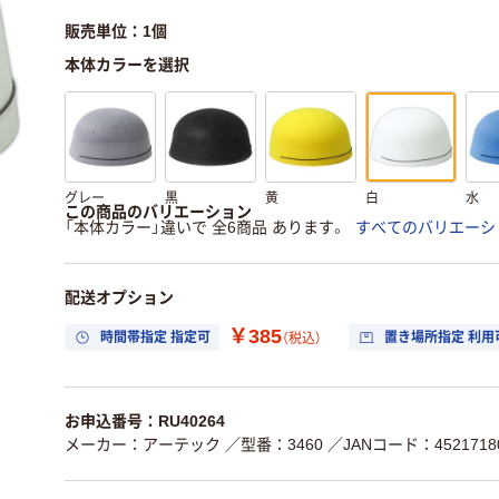
販売単位：1個
本体カラーを選択
グレー
黒
黄
白
水
この商品のバリエーション
「本体カラー」違いで 全6商品 あります。
すべてのバリエーシ
配送オプション
￥385
時間帯指定 指定可
置き場所指定 利用
（税込）
お申込番号：RU40264
メーカー：アーテック
／型番：3460
／JANコード：45217180