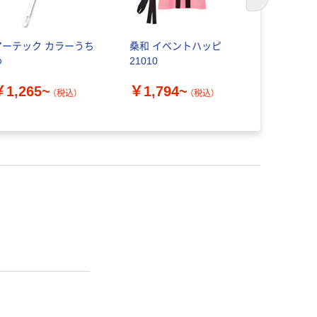
次のスライド
アーテック カラーうち
桑和 イベントハッピ
アーテック
わ
21010
グハッピ （
￥1,265~
￥1,794~
￥330~
（税込）
（税込）