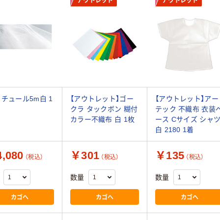
アウトレット
アウトレット
 チュール5m白 1
【アウトレット】ゴー
【アウトレット】アー
クラ タックボン 糊付
テック 不織布 衣装
カラー不織布 白 1枚
ース Cサイズ シャ
白 2180 1着
,080
￥301
￥135
（税込）
（税込）
（税込）
数量
数量
カゴへ
カゴへ
カゴへ