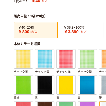
￥40
1枚あたり
（税込）
販売単位：1袋（20枚）
￥40×20枚
￥38.9×100枚
￥800
￥3,890
（税込）
（税込）
本体カラーを選択
チェック黄
チェック青
チェック赤
チェック緑
チェ
黄緑
黒
黄
青
銀