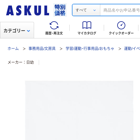
すべて
カテゴリー
履歴・再注文
マイカタログ
クイックオーダー
ホーム
事務用品/文房具
学習/運動・行事用品/おもちゃ
運動/イ
メーカー
日幼