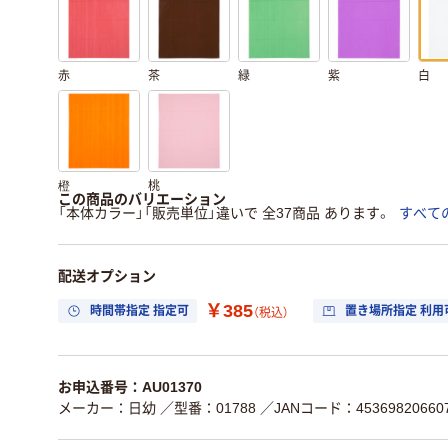
赤
茶
緑
紫
白
橙
桃
この商品のバリエーション
「本体カラー」「販売単位」違いで 全37商品 あります。
すべて
配送オプション
￥385
時間帯指定 指定可
置き場所指定 利用
（税込）
お申込番号：AU01370
メーカー：日幼
／型番：01788
／JANコード：45369820660