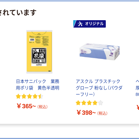
されています
オリジナル
ポ
日本サニパック 業務
アスクル プラスチック
用ポリ袋 黄色半透明
グローブ 粉なし（パウダ
厚
ーフリー）
8
￥365~
（税込）
￥398~
（税込）