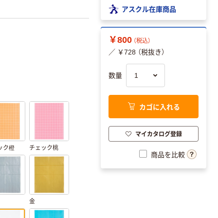
アスクル在庫商品
￥800
（税込）
／ ￥728 （税抜き）
数量
カゴに入れる
マイカタログ登録
ック橙
チェック桃
商品を比較
金