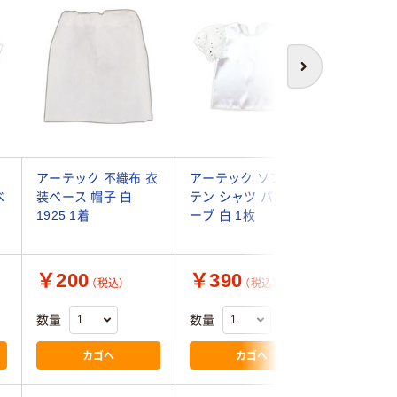
アウト
次へ
アーテック 不織布 衣
アーテック ソフトサ
【アウト
ベ
装ベース 帽子 白
テン シャツ パフスリ
テック 
ツ
1925 1着
ーブ 白 1枚
パフスリー
枚
￥200
￥390
￥225
（税込）
（税込）
数量
数量
数量
カゴへ
カゴへ