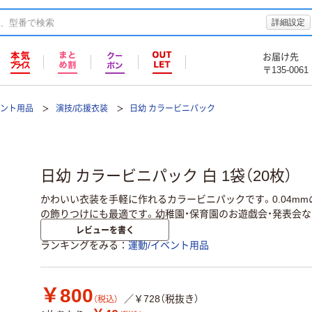
詳細設定
お届け先
〒135-0061
ベント用品
演技/応援衣装
日幼 カラービニパック
日幼 カラービニパック 白 1袋（20枚）
かわいい衣装を手軽に作れるカラービニパックです。0.04m
の飾りつけにも最適です。幼稚園・保育園のお遊戯会・発表会な
レビューを書く
ランキングをみる
運動/イベント用品
￥800
／￥728（税抜き）
（税込）