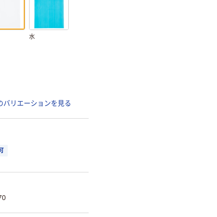
水
のバリエーションを見る
可
70