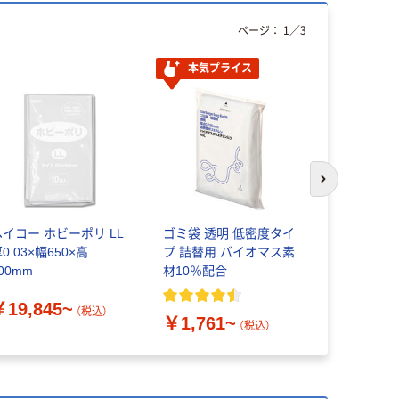
ページ：
1
／
3
本気プライス
次のスライド
ヘイコー ホビーポリ LL
ゴミ袋 透明 低密度タイ
ジャパック
0.03×幅650×高
プ 詰替用 バイオマス素
リ袋 45L 1
00mm
材10％配合
￥389~
￥19,845~
（税込）
￥1,761~
（税込）