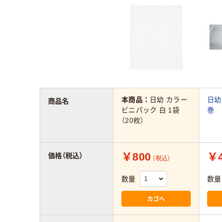
本商品：
日幼 カラー
日幼
商品名
ビニパック 白 1袋
巻
（20枚）
￥800
￥4
価格（税込）
（税込）
数量
数量
カゴへ