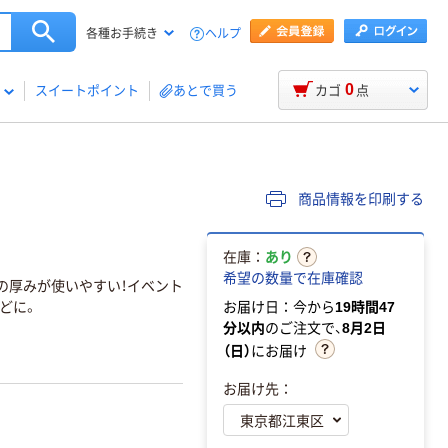
ヘルプ
各種お手続き
0
スイートポイント
あとで買う
カゴ
点
商品情報を印刷する
在庫：
あり
希望の数量で在庫確認
mの厚みが使いやすい！イベント
どに。
お届け日：今から
19時間47
分以内
のご注文で、
8月2日
（日）
にお届け
お届け先：