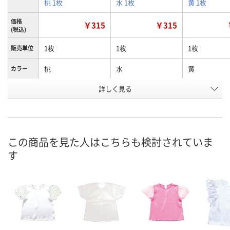
桃 1枚
水 1枚
黄 1枚
価格
￥315
￥315
(税込)
1枚
1枚
1枚
販売単位
桃
水
黄
カラー
お申込番
詳しく見る
RU40263
RU40327
RU40325
号
あり
あり
あり
在庫
8月11日（火）
8月11日（火）
8月11日（火）
お届け日
この商品を見た人はこちらも検討されていま
す
数量
数量
数量
カゴへ
カゴへ
カ