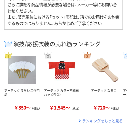
さらに詳細な商品情報が必要な場合は、メーカー等にお問い合
わせください。
また、販売単位における「セット」表記は、箱でのお届けをお約束
するものではありません。あらかじめご了承ください。
演技/応援衣装の売れ筋ランキング
アーテック うちわ 工作用
アーテック カラー不織布
アーテック なるこ
ア
品
ハッピ祭（L）
ー
￥850～
￥1,545～
￥720～
（税込）
（税込）
（税込）
ランキングをもっと見る