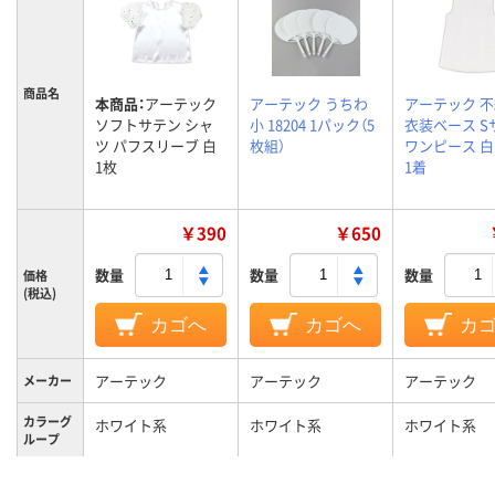
商品名
本商品：
アーテック
アーテック うちわ
アーテック 
ソフトサテン シャ
小 18204 1パック（5
衣装ベース S
ツ パフスリーブ 白
枚組）
ワンピース 白 
1枚
1着
￥390
￥650
数量
数量
数量
価格
(税込)
カゴへ
カゴへ
カ
アーテック
アーテック
アーテック
メーカー
カラーグ
ホワイト系
ホワイト系
ホワイト系
ループ