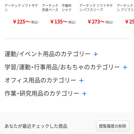
アーテック ソフトサテ
アーテック 不織布
アーテック ソフトサテ
アーテック
ン
衣装ベース シャツ
ン パフスリーブ
ン フリフ
￥225～
￥135～
￥273～
￥2
（税込）
（税込）
（税込）
運動/イベント用品のカテゴリー
学習/運動・行事用品/おもちゃのカテゴリー
オフィス用品のカテゴリー
作業・研究用品のカテゴリー
あなたが最近チェックした商品
閲覧履歴の削除