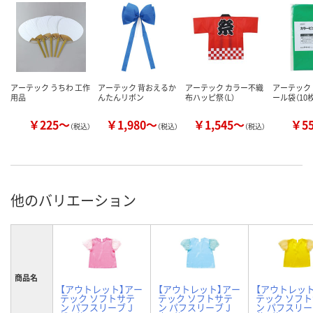
アーテック うちわ 工作
アーテック 背おえるか
アーテック カラー不織
アーテック
用品
んたんリボン
布ハッピ祭（L）
ール袋（10
￥225～
￥1,980～
￥1,545～
￥5
（税込）
（税込）
（税込）
他のバリエーション
商品名
【アウトレット】アー
【アウトレット】アー
【アウトレッ
テック ソフトサテ
テック ソフトサテ
テック ソフ
ン パフスリーブ J
ン パフスリーブ J
ン パフスリー